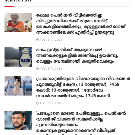
ക്ഷേമ പെൻഷൻ വീട്ടിലെത്തില്ല;
കിടപ്പുരോഗികൾക്ക് മാത്രം നേരിട്ട്
കൈകളിലെത്തിക്കും, മറ്റുള്ളവർക്ക് ബാങ്ക്
അക്കൗണ്ടിലേക്ക്; എതിർപ്പ് ഉയരുന്നു
AUGUST 7, 2026
കെഎസ്ഇബിക്ക് ആശ്വാസ മഴ!
അണക്കെട്ടുകളിൽ ജലനിരപ്പ് ഉയർന്നു,
വെള്ളം വേനലിനായി കരുതിവെക്കും
AUGUST 7, 2026
പ്രധാനമന്ത്രിയുടെ വിദേശയാത്രാ വിവരങ്ങൾ
പുറത്തുവിട്ട് കേന്ദ്രം;13 രാജ്യങ്ങൾ, 74.58
കോടി; 13 രാജ്യങ്ങൾ, ; നോർവേ
സന്ദർശനത്തിന് മാത്രം 17.46 കോടി
AUGUST 7, 2026
‘പടച്ചോനെ മാത്രേ പേടിയുള്ളു… പെൻഷൻ
വാങ്ങി ജീവിക്കാൻ സമ്മതിക്കില്ല
എന്നതിന്റെയർത്ഥം
കൊന്നുകളയുമെന്നാണെന്ന് വിധിച്ചത്