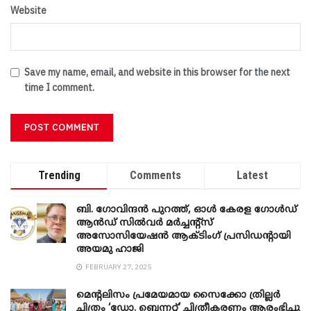
Website
Save my name, email, and website in this browser for the next
time I comment.
Trending
Comments
Latest
ബി. ​ഗോവിന്ദൻ പുറത്ത്, ഓൾ കേരള ഗോൾഡ്
ആൻഡ് സിൽവർ മർച്ചന്റ്സ്
അസോസിയേഷൻ ആക്ടിംഗ് പ്രസിഡന്റായി
അയമു ഹാജി
FEBRUARY 27, 2025
മെന്‍റലിസം പ്രമേയമായ സൈക്കോ ത്രില്ലർ
ചിത്രം ‘ഡോ. ബെന്നറ്റ്’ ചിത്രീകരണം ആരംഭിച്ചു