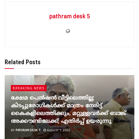
pathram desk 5
Related Posts
BREAKING NEWS
ക്ഷേമ പെൻഷൻ വീട്ടിലെത്തില്ല;
കിടപ്പുരോഗികൾക്ക് മാത്രം നേരിട്ട്
കൈകളിലെത്തിക്കും, മറ്റുള്ളവർക്ക് ബാങ്ക്
അക്കൗണ്ടിലേക്ക്; എതിർപ്പ് ഉയരുന്നു
BY
PATHRAM DESK 7
AUGUST 7, 2026