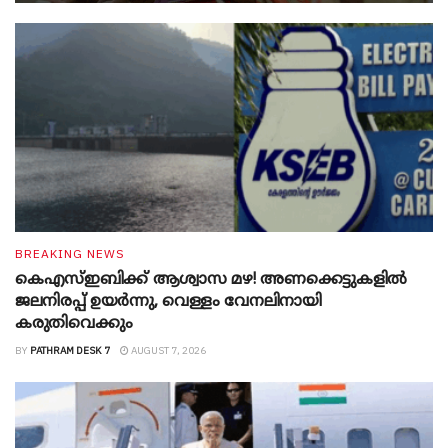
BREAKING NEWS
കെഎസ്ഇബിക്ക് ആശ്വാസ മഴ! അണക്കെട്ടുകളിൽ
ജലനിരപ്പ് ഉയർന്നു, വെള്ളം വേനലിനായി
കരുതിവെക്കും
BY
PATHRAM DESK 7
AUGUST 7, 2026