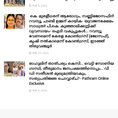
MAY 1, 2025
കെ. മുരളീധരന് ആരോഗ്യം, സണ്ണിജോസഫിന്
റവന്യൂ, ചാണ്ടി ഉമ്മന് കായിക- യുവജനക്ഷേമം
സാധ്യത!! പി.കെ. കുഞ്ഞാലിക്കുട്ടിക്ക്
വ്യവസായം- ഐടി വകുപ്പുകൾ… റവന്യൂ
വേണമെന്ന് കേരള കോൺഗ്രസ് (ജോസഫ്),
കൃഷി നൽകാമെന്ന് കോൺഗ്രസ്, ഇടഞ്ഞ്
തിരുവഞ്ചൂർ
MAY 17, 2026
രാഹുലിന് താത്പര്യം കെസി… വെട്ടി സോണിയ
​ഗാന്ധി, തീരുമാനം ജനപക്ഷത്തിനൊപ്പം… വി
ഡി സതീശൻ മുഖ്യമന്ത്രിയാകും,
സത്യപ്രതിജ്ഞ ചൊവ്വാഴ്ച?- Pathram Online
Exclusive
MAY 8, 2026