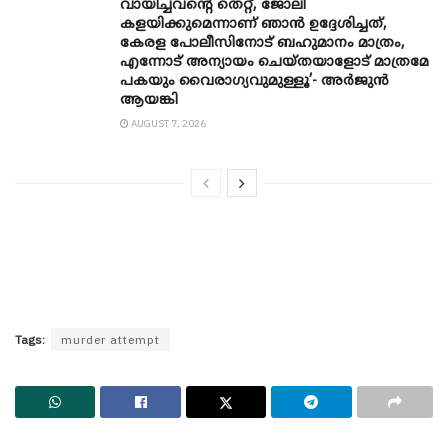
വായിച്ചവന്റെ തെറ്റ്, ജോലി
കളയിക്കുമെന്നാണ് ഞാൻ ഉദ്ദേശിച്ചത്,
കേരള പോലീസിനോട് ബഹുമാനം മാത്രം,
എന്നോട് അന്യായം ചെയ്തയാളോട് മാത്രമേ
പകയും വൈരാഗ്യവുമുള്ളൂ’- അർജുൻ
ആയങ്കി
AUGUST 7, 2026
Tags:
murder attempt