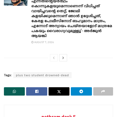
എന്നതിന്റെയർത്ഥം
കൊന്നുകളയുമെന്നാണെന്ന് വിധിച്ചത്
വായിച്ചവന്റെ തെറ്റ്, ജോലി
കളയിക്കുമെന്നാണ് ഞാൻ ഉദ്ദേശിച്ചത്,
കേരള പോലീസിനോട് ബഹുമാനം മാത്രം,
എന്നോട് അന്യായം ചെയ്തയാളോട് മാത്രമേ
പകയും വൈരാഗ്യവുമുള്ളൂ’- അർജുൻ
ആയങ്കി
AUGUST 7, 2026
Tags:
plus two student drowned-dead