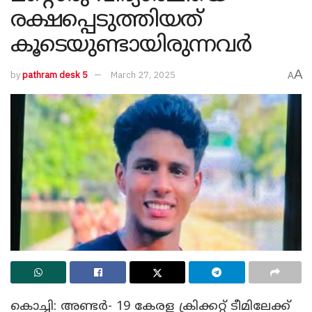
രക്ഷപ്പെടുത്തിയത്
കൂടെയുണ്ടായിരുന്നവർ
A
by
pathram desk 5
March 27, 2025
A
കൊച്ചി: അണ്ടർ- 19 കേരള ക്രിക്കറ്റ് ടീമിലേക്ക്