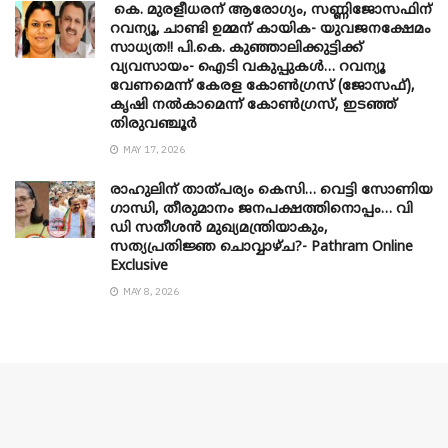
കെ. മുരളീധരന് ആരോഗ്യം, സണ്ണിജോസഫിന്
റവന്യൂ, ചാണ്ടി ഉമ്മന് കായിക- യുവജനക്ഷേമം
സാധ്യത!! പി.കെ. കുഞ്ഞാലിക്കുട്ടിക്ക്
വ്യവസായം- ഐടി വകുപ്പുകൾ… റവന്യൂ
വേണമെന്ന് കേരള കോൺഗ്രസ് (ജോസഫ്),
കൃഷി നൽകാമെന്ന് കോൺഗ്രസ്, ഇടഞ്ഞ്
തിരുവഞ്ചൂർ
MAY 17, 2026
രാഹുലിന് താത്പര്യം കെസി… വെട്ടി സോണിയ
​ഗാന്ധി, തീരുമാനം ജനപക്ഷത്തിനൊപ്പം… വി
ഡി സതീശൻ മുഖ്യമന്ത്രിയാകും,
സത്യപ്രതിജ്ഞ ചൊവ്വാഴ്ച?- Pathram Online
Exclusive
MAY 8, 2026