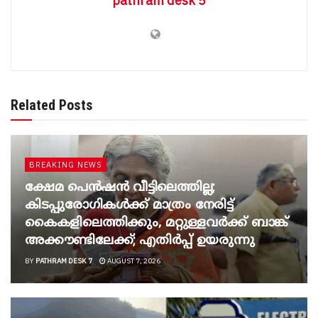
pathram desk 5
Related Posts
BREAKING NEWS
ക്ഷേമ പെൻഷൻ വീട്ടിലെത്തില്ല;
കിടപ്പുരോഗികൾക്ക് മാത്രം നേരിട്ട്
കൈകളിലെത്തിക്കും, മറ്റുള്ളവർക്ക് ബാങ്ക്
അക്കൗണ്ടിലേക്ക്; എതിർപ്പ് ഉയരുന്നു
BY
PATHRAM DESK 7
AUGUST 7, 2026