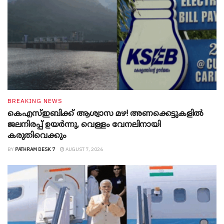
BREAKING NEWS
കെഎസ്ഇബിക്ക് ആശ്വാസ മഴ! അണക്കെട്ടുകളിൽ
ജലനിരപ്പ് ഉയർന്നു, വെള്ളം വേനലിനായി
കരുതിവെക്കും
BY
PATHRAM DESK 7
AUGUST 7, 2026