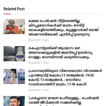
Related Post
ക്ഷേമ പെൻഷൻ വീട്ടിലെത്തില്ല;
കിടപ്പുരോഗികൾക്ക് മാത്രം നേരിട്ട്
കൈകളിലെത്തിക്കും, മറ്റുള്ളവർക്ക് ബാങ്ക്
അക്കൗണ്ടിലേക്ക്; എതിർപ്പ് ഉയരുന്നു
AUGUST 7, 2026
കെഎസ്ഇബിക്ക് ആശ്വാസ മഴ!
അണക്കെട്ടുകളിൽ ജലനിരപ്പ് ഉയർന്നു,
വെള്ളം വേനലിനായി കരുതിവെക്കും
AUGUST 7, 2026
പ്രധാനമന്ത്രിയുടെ വിദേശയാത്രാ വിവരങ്ങൾ
പുറത്തുവിട്ട് കേന്ദ്രം;13 രാജ്യങ്ങൾ, 74.58
കോടി; 13 രാജ്യങ്ങൾ, ; നോർവേ
സന്ദർശനത്തിന് മാത്രം 17.46 കോടി
AUGUST 7, 2026
‘പടച്ചോനെ മാത്രേ പേടിയുള്ളു… പെൻഷൻ
വാങ്ങി ജീവിക്കാൻ സമ്മതിക്കില്ല