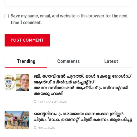
Save my name, email, and website in this browser for the next
time I comment.
Trending
Comments
Latest
ബി. ​ഗോവിന്ദൻ പുറത്ത്, ഓൾ കേരള ഗോൾഡ്
ആൻഡ് സിൽവർ മർച്ചന്റ്സ്
അസോസിയേഷൻ ആക്ടിംഗ് പ്രസിഡന്റായി
അയമു ഹാജി
FEBRUARY 27, 2025
മെന്‍റലിസം പ്രമേയമായ സൈക്കോ ത്രില്ലർ
ചിത്രം ‘ഡോ. ബെന്നറ്റ്’ ചിത്രീകരണം ആരംഭിച്ചു
MAY 1, 2025