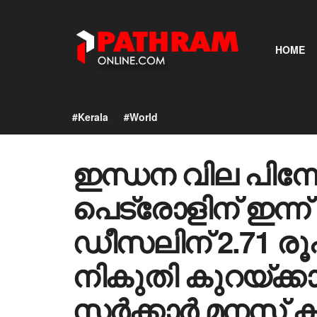
HOME
#Kerala
#World
ഇന്ധന വില പിന്നേയ
പെട്രോളിന് ഇന്ന്
ഡീസലിന് 2.71 രൂപ
നികുതി കുറയ്ക്
സർക്കാർ മനസ് ക