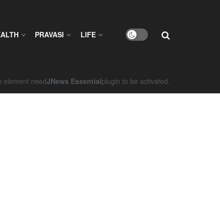
EALTH
PRAVASI
LIFE
on element need
JNews Essential
plugin to be activated.