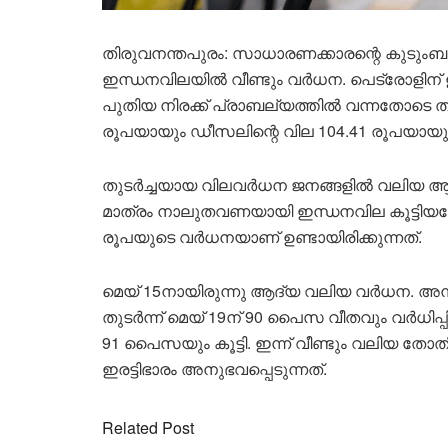
തിരുവനന്തപുരം: സാധാരണക്കാരന്റെ കുടുംബബജ
ഇന്ധനവിലയിൽ വീണ്ടും വർധന. പെട്രോളിന് ഇന്
പുതിയ നിരക്ക് പ്രാബല്യത്തിൽ വന്നതോടെ തിര
രൂപയായും ഡീസലിന്റെ വില 104.41 രൂപയായും
തുടർച്ചയായ വിലവർധന ജനങ്ങളിൽ വലിയ ആശങ്കയ
മാത്രം നാലുതവണയായി ഇന്ധനവില കൂട്ടിയ
രൂപയുടെ വർധനയാണ് ഉണ്ടായിരിക്കുന്നത്.
മെയ് 15നായിരുന്നു ആദ്യ വലിയ വർധന. അന്ന് 
തുടർന്ന് മെയ് 19ന് 90 പൈസ വീതവും വർധിപ്
91 പൈസയും കൂട്ടി. ഇന്ന് വീണ്ടും വലിയ 
ഇരട്ടിഭാരം അനുഭവപ്പെടുന്നത്.
Related Post