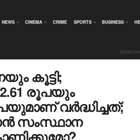
NEWS
CINEMA
CRIME
SPORTS
BUSINESS
H
Social ic
ും കൂട്ടി;
 2.61 രൂപയും
യുമാണ് വർദ്ധിച്ചത്;
കാൻ സംസ്ഥാന
ാണിക്കുമോ?