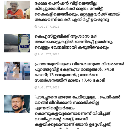
ക്ഷേമ പെൻഷൻ വീട്ടിലെത്തില്ല;
കിടപ്പുരോഗികൾക്ക് മാത്രം നേരിട്ട്
കൈകളിലെത്തിക്കും, മറ്റുള്ളവർക്ക് ബാങ്ക്
അക്കൗണ്ടിലേക്ക്; എതിർപ്പ് ഉയരുന്നു
AUGUST 7, 2026
കെഎസ്ഇബിക്ക് ആശ്വാസ മഴ!
അണക്കെട്ടുകളിൽ ജലനിരപ്പ് ഉയർന്നു,
വെള്ളം വേനലിനായി കരുതിവെക്കും
AUGUST 7, 2026
പ്രധാനമന്ത്രിയുടെ വിദേശയാത്രാ വിവരങ്ങൾ
പുറത്തുവിട്ട് കേന്ദ്രം;13 രാജ്യങ്ങൾ, 74.58
കോടി; 13 രാജ്യങ്ങൾ, ; നോർവേ
സന്ദർശനത്തിന് മാത്രം 17.46 കോടി
AUGUST 7, 2026
‘പടച്ചോനെ മാത്രേ പേടിയുള്ളു… പെൻഷൻ
വാങ്ങി ജീവിക്കാൻ സമ്മതിക്കില്ല
എന്നതിന്റെയർത്ഥം
കൊന്നുകളയുമെന്നാണെന്ന് വിധിച്ചത്
വായിച്ചവന്റെ തെറ്റ്, ജോലി
കളയിക്കുമെന്നാണ് ഞാൻ ഉദ്ദേശിച്ചത്,