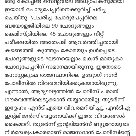
ഒരു കോച്ചിങ് സെന്ററിലെ അധ്യാപകനുമായി
ഇയാൾ ചോദ്യപേപ്പറിനെക്കുറിച്ച് ചർച്ച
ചെയ്തു. പ്രചരിച്ച ചോദ്യപേപ്പറിലെ
ബയോളജിയിലെ 90 ചോദ്യങ്ങളും
കെമിസ്ട്രിയിലെ 45 ചോദ്യങ്ങളും നീറ്റ്
പരീക്ഷയിൽ അതേപടി ആവർത്തിച്ചതായി
കണ്ടെത്തി. കുത്തും കോമയും ഉൾപ്പെടെ
ചോദ്യങ്ങളുടെ ഘടനയെല്ലാം മകൻ മാതൃകാ
ചോദ്യപേപ്പറിന് സമാനമായിരുന്നു. ഇതോടെ
ഹോസ്റ്റലുടമ രാജസ്ഥാനിലെ ഉദ്യോഗ് നഗർ
പോലീസിൽ വിവരമറിയിക്കുകയായിരുന്നു.
എന്നാൽ, ആദ്യഘട്ടത്തിൽ പോലീസ് പരാതി
ഗൗരവത്തിലെടുക്കാൻ തയ്യാറായില്ല. തുടർന്ന്
ഇദ്ദേഹം എൻടിഎയെ വിവരമറിയിച്ചു. എൻടിഎ
ഇന്റലിജൻസ് ബ്യൂറോയ്ക്ക് ഇതേ വിവരങ്ങൾ
കൈമാറി. തുടർന്ന് ഇന്റലിജൻസ് ബ്യൂറോയുടെ
നിർദേശപ്രകാരമാണ് രാജസ്ഥാൻ പോലീസിന്റെ