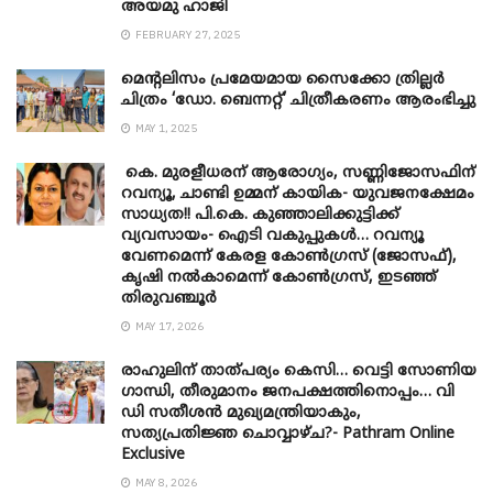
അയമു ഹാജി
FEBRUARY 27, 2025
മെന്‍റലിസം പ്രമേയമായ സൈക്കോ ത്രില്ലർ
ചിത്രം ‘ഡോ. ബെന്നറ്റ്’ ചിത്രീകരണം ആരംഭിച്ചു
MAY 1, 2025
കെ. മുരളീധരന് ആരോഗ്യം, സണ്ണിജോസഫിന്
റവന്യൂ, ചാണ്ടി ഉമ്മന് കായിക- യുവജനക്ഷേമം
സാധ്യത!! പി.കെ. കുഞ്ഞാലിക്കുട്ടിക്ക്
വ്യവസായം- ഐടി വകുപ്പുകൾ… റവന്യൂ
വേണമെന്ന് കേരള കോൺഗ്രസ് (ജോസഫ്),
കൃഷി നൽകാമെന്ന് കോൺഗ്രസ്, ഇടഞ്ഞ്
തിരുവഞ്ചൂർ
MAY 17, 2026
രാഹുലിന് താത്പര്യം കെസി… വെട്ടി സോണിയ
​ഗാന്ധി, തീരുമാനം ജനപക്ഷത്തിനൊപ്പം… വി
ഡി സതീശൻ മുഖ്യമന്ത്രിയാകും,
സത്യപ്രതിജ്ഞ ചൊവ്വാഴ്ച?- Pathram Online
Exclusive
MAY 8, 2026