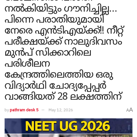
നൽകിയിട്ടും ​ഗൗനിച്ചില്ല…
പിന്നെ പരാതിയുമായി
നേരെ എൻടിഎയ്ക്ക്!! നീറ്റ്
പരീക്ഷയ്ക്ക് നാലുദിവസം
മുൻപ് സിക്കാറിലെ
പരിശീലന
കേന്ദ്രത്തിലെത്തിയ ഒരു
വിദ്യാർഥി ചോദ്യപ്പേപ്പർ
വാങ്ങിയത് 28 ലക്ഷത്തിന്
A
by
pathram desk 5
May 12, 2026
A