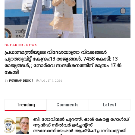
BREAKING NEWS
പ്രധാനമന്ത്രിയുടെ വിദേശയാത്രാ വിവരങ്ങൾ
പുറത്തുവിട്ട് കേന്ദ്രം;13 രാജ്യങ്ങൾ, 74.58 കോടി; 13
രാജ്യങ്ങൾ, ; നോർവേ സന്ദർശനത്തിന് മാത്രം 17.46
കോടി
BY
PATHRAM DESK 7
AUGUST 7, 2026
Trending
Comments
Latest
ബി. ​ഗോവിന്ദൻ പുറത്ത്, ഓൾ കേരള ഗോൾഡ്
ആൻഡ് സിൽവർ മർച്ചന്റ്സ്
അസോസിയേഷൻ ആക്ടിംഗ് പ്രസിഡന്റായി