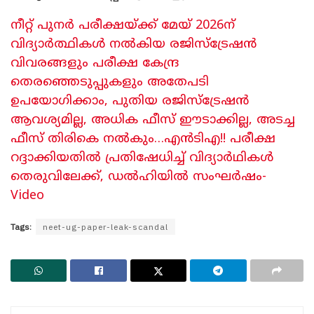
നീറ്റ് പുനർ പരീക്ഷയ്ക്ക് മേയ് 2026ന്
വിദ്യാർത്ഥികൾ നൽകിയ രജിസ്ട്രേഷൻ
വിവരങ്ങളും പരീക്ഷ കേന്ദ്ര
തെരഞ്ഞെടുപ്പുകളും അതേപടി
ഉപയോഗിക്കാം, പുതിയ രജിസ്ട്രേഷൻ
ആവശ്യമില്ല, അധിക ഫീസ് ഈടാക്കില്ല, അടച്ച
ഫീസ് തിരികെ നൽകും…എൻടിഎ!! പരീക്ഷ
റദ്ദാക്കിയതിൽ പ്രതിഷേധിച്ച് വിദ്യാർഥികൾ
തെരുവിലേക്ക്, ഡൽഹിയിൽ സംഘർഷം-
Video
Tags:
neet-ug-paper-leak-scandal