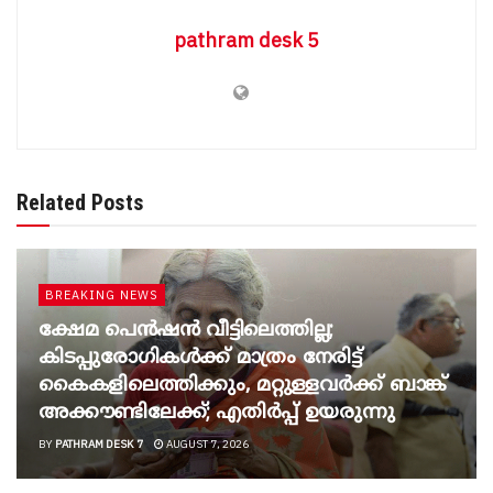
pathram desk 5
Related Posts
BREAKING NEWS
ക്ഷേമ പെൻഷൻ വീട്ടിലെത്തില്ല;
കിടപ്പുരോഗികൾക്ക് മാത്രം നേരിട്ട്
കൈകളിലെത്തിക്കും, മറ്റുള്ളവർക്ക് ബാങ്ക്
അക്കൗണ്ടിലേക്ക്; എതിർപ്പ് ഉയരുന്നു
BY
PATHRAM DESK 7
AUGUST 7, 2026