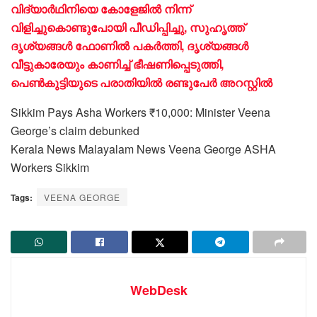
വിദ്യാർഥിനിയെ കോളേജിൽ നിന്ന്
വിളിച്ചുകൊണ്ടുപോയി പീഡിപ്പിച്ചു, സുഹൃത്ത്
ദൃശ്യങ്ങൾ ഫോണിൽ പകർത്തി, ദൃശ്യങ്ങൾ
വീട്ടുകാരേയും കാണിച്ച് ഭീഷണിപ്പെടുത്തി,
പെൺകുട്ടിയുടെ പരാതിയിൽ രണ്ടുപേർ അറസ്റ്റിൽ
Sikkim Pays Asha Workers ₹10,000: Minister Veena
George’s claim debunked
Kerala News Malayalam News Veena George ASHA
Workers Sikkim
Tags:
VEENA GEORGE
WebDesk