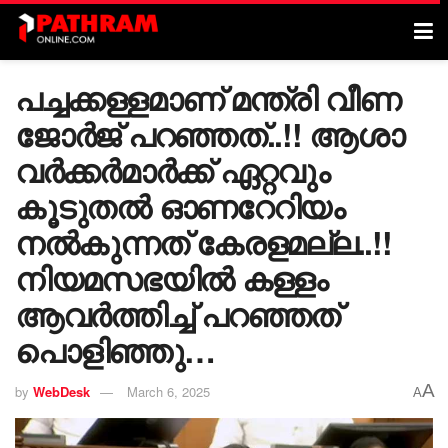
പച്ചക്കള്ളമാണ് മന്ത്രി വീണ
ജോർജ് പറഞ്ഞത്..!! ആശാ
വർക്കർമാർക്ക് ഏറ്റവും
കൂടുതൽ ഓണറേറിയം
നൽകുന്നത് കേരളമല്ല..!!
നിയമസഭയിൽ കള്ളം
ആവർത്തിച്ച് പറഞ്ഞത്
പൊളിഞ്ഞു…
A
by
WebDesk
March 6, 2025
A