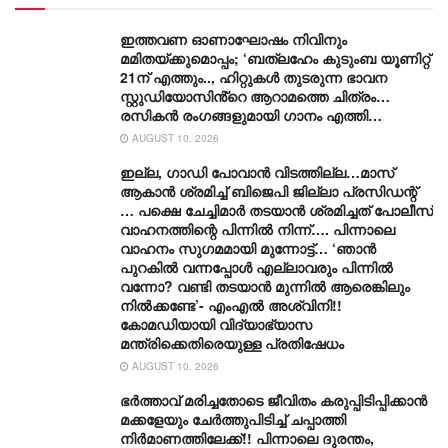
ഇത്തവണ ഓണാഘോഷം നിവിനും
മമിതയ്ക്കുമൊപ്പം; ‘ബത്‍ലഹേം കുടുംബ യൂണിറ്റ്
21ന് എത്തും.., ഹിറ്റുകൾ തുടരുന്ന ഭാവന
സ്റ്റുഡിയോസിൻ്റെ ആറാമത്തെ ചിത്രം…
രസികൻ രംഗങ്ങളുമായി ഗാനം എത്തി…
AUGUST 10, 2026
ഇല്ല, ​ഗാഡി പോവാൻ വിടത്തില്ല…മാസ്
ആകാൻ ശ്രമിച്ച് ബിജെപി ജില്ലാ പ്രസിഡന്റ്
… പക്ഷെ ചേച്ചിമാർ തടയാൻ ശ്രമിച്ചത് പോലീസ്
വാഹനത്തിന്റെ പിന്നിൽ നിന്ന്…. പിന്നാലെ
വാഹനം സു​ഗമമായി മുന്നോട്ട്… ‘ഞാൻ
പുറകിൽ വന്നപ്പോൾ എല്ലാവരും പിന്നിൽ
വന്നോ? വണ്ടി തടയാൻ മുന്നിൽ ആരെങ്കിലും
നിൽക്കണ്ടേ’- എംഎൽ അശ്വിനി!!
കോമഡിയായി വിദ്യാഭ്യാസ
മന്ത്രിക്കെതിരെയുള്ള പ്രതിഷേധം
AUGUST 10, 2026
ഭർത്താവ് മരിച്ചതോടെ ജീവിതം കരുപ്പിടിപ്പിക്കാൻ
മക്കളേയും ചേർത്തുപിടിച്ച് ചപ്പാത്തി
നിർമാണത്തിലേക്ക്!! പിന്നാലെ ദുരന്തം,