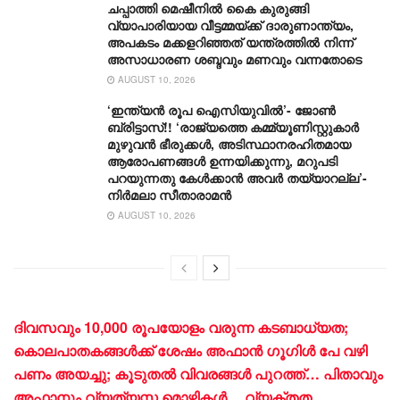
ചപ്പാത്തി മെഷീനിൽ കൈ കുരുങ്ങി
വ്യാപാരിയായ വീട്ടമ്മയ്ക്ക് ദാരുണാന്ത്യം,
അപകടം മക്കളറിഞ്ഞത് യന്ത്രത്തിൽ നിന്ന്
അസാധാരണ ശബ്ദവും മണവും വന്നതോടെ
AUGUST 10, 2026
‘ഇന്ത്യൻ രൂപ ഐസിയുവിൽ’- ജോൺ
ബ്രിട്ടാസ്!! ‘രാജ്യത്തെ കമ്മ്യൂണിസ്റ്റുകാർ
മുഴുവൻ ഭീരുക്കൾ, അടിസ്ഥാനരഹിതമായ
ആരോപണങ്ങൾ ഉന്നയിക്കുന്നു, മറുപടി
പറയുന്നതു കേൾക്കാൻ അവർ തയ്യാറല്ല’-
നിർമലാ സീതാരാമൻ
AUGUST 10, 2026
ദിവസവും 10,000 രൂപയോളം വരുന്ന കടബാധ്യത;
കൊലപാതകങ്ങള്‍ക്ക് ശേഷം അഫാൻ ഗൂഗിള്‍ പേ വഴി
പണം അയച്ചു; കൂടുതല്‍ വിവരങ്ങള്‍ പുറത്ത്… പിതാവും
അഫാനും വ്യത്യസ്ത മൊഴികൾ… വ്യക്തത