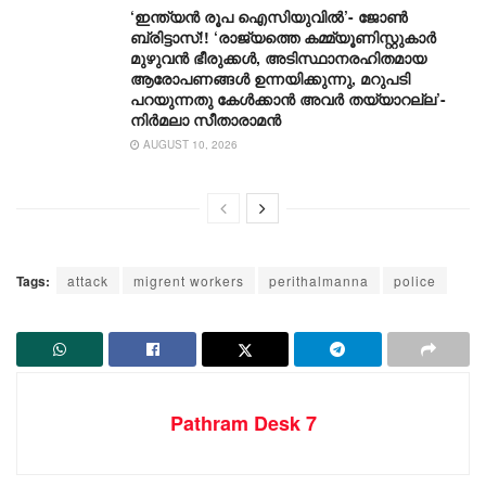
‘ഇന്ത്യൻ രൂപ ഐസിയുവിൽ’- ജോൺ
ബ്രിട്ടാസ്!! ‘രാജ്യത്തെ കമ്മ്യൂണിസ്റ്റുകാർ
മുഴുവൻ ഭീരുക്കൾ, അടിസ്ഥാനരഹിതമായ
ആരോപണങ്ങൾ ഉന്നയിക്കുന്നു, മറുപടി
പറയുന്നതു കേൾക്കാൻ അവർ തയ്യാറല്ല’-
നിർമലാ സീതാരാമൻ
AUGUST 10, 2026
Tags:
attack
migrent workers
perithalmanna
police
Pathram Desk 7