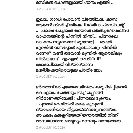
രസികൻ രംഗങ്ങളുമായി ഗാനം എത്തി…
AUGUST 10, 2026
ഇല്ല, ​ഗാഡി പോവാൻ വിടത്തില്ല…മാസ്
ആകാൻ ശ്രമിച്ച് ബിജെപി ജില്ലാ പ്രസിഡന്റ്
… പക്ഷെ ചേച്ചിമാർ തടയാൻ ശ്രമിച്ചത് പോലീസ്
വാഹനത്തിന്റെ പിന്നിൽ നിന്ന്…. പിന്നാലെ
വാഹനം സു​ഗമമായി മുന്നോട്ട്… ‘ഞാൻ
പുറകിൽ വന്നപ്പോൾ എല്ലാവരും പിന്നിൽ
വന്നോ? വണ്ടി തടയാൻ മുന്നിൽ ആരെങ്കിലും
നിൽക്കണ്ടേ’- എംഎൽ അശ്വിനി!!
കോമഡിയായി വിദ്യാഭ്യാസ
മന്ത്രിക്കെതിരെയുള്ള പ്രതിഷേധം
AUGUST 10, 2026
ഭർത്താവ് മരിച്ചതോടെ ജീവിതം കരുപ്പിടിപ്പിക്കാൻ
മക്കളേയും ചേർത്തുപിടിച്ച് ചപ്പാത്തി
നിർമാണത്തിലേക്ക്!! പിന്നാലെ ദുരന്തം,
ചപ്പാത്തി മെഷീനിൽ കൈ കുരുങ്ങി
വ്യാപാരിയായ വീട്ടമ്മയ്ക്ക് ദാരുണാന്ത്യം,
അപകടം മക്കളറിഞ്ഞത് യന്ത്രത്തിൽ നിന്ന്
അസാധാരണ ശബ്ദവും മണവും വന്നതോടെ
AUGUST 10, 2026