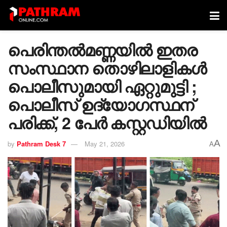
പെരിന്തൽമണ്ണയിൽ ഇതര
സംസ്ഥാന തൊഴിലാളികള്‍
പൊലീസുമായി ഏറ്റുമുട്ടി ;
പൊലീസ് ഉദ്യോഗസ്ഥന്
പരിക്ക്, 2 പേര്‍ കസ്റ്റഡിയിൽ
A
by
Pathram Desk 7
May 21, 2026
A