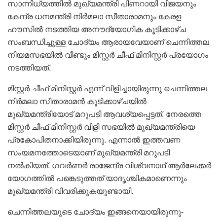
സാന്നിധ്യത്തിൽ മുഖ്യമന്ത്രി പിണറായി വിജയനും
കേന്ദ്ര ധനമന്ത്രി നിർമലാ സീതാരാമനും കേരള
ഹൗസിൽ നടത്തിയ അനൗദ്യോഗിക കൂടിക്കാഴ്ച
സംബന്ധിച്ചുള്ള ചോദ്യം ആരായവേയാണ് ചെന്നിത്തല
നിയമസഭയിൽ വീണ്ടും മിസ്റ്റർ ചീഫ് മിനിസ്റ്റർ പ്രയോ​ഗം
നടത്തിയത്.
മിസ്റ്റർ ചീഫ് മിനിസ്റ്റർ എന്ന് വിളിച്ചായിരുന്നു ചെന്നിത്തല
നിർമലാ സീതാരാമൻ കൂടിക്കാഴ്ചയിൽ
മുഖ്യമന്ത്രിയോട് മറുപടി ആവശ്യപ്പെട്ടത്. നേരത്തെ
മിസ്റ്റർ ചീഫ് മിനിസ്റ്റർ വിളി സഭയിൽ മുഖ്യമന്ത്രിയെ
പ്രകോപിതനാക്കിയിരുന്നു. എന്നാൽ ഇത്തവണ
സംയമനത്തോടെയാണ് മുഖ്യമന്ത്രി മറുപടി
നൽകിയത്. ഗവർണർ രാജേന്ദ്ര വിശ്വനാഥ് ആർലേക്കർ
യോഗത്തിൽ പങ്കെടുത്തത് യാദൃശ്ചികമാണെന്നും
മുഖ്യമന്ത്രി വിവരിക്കുകയുണ്ടായി.
ചെന്നിത്തലയുടെ ചോദ്യം ഇങ്ങനെയായിരുന്നു-