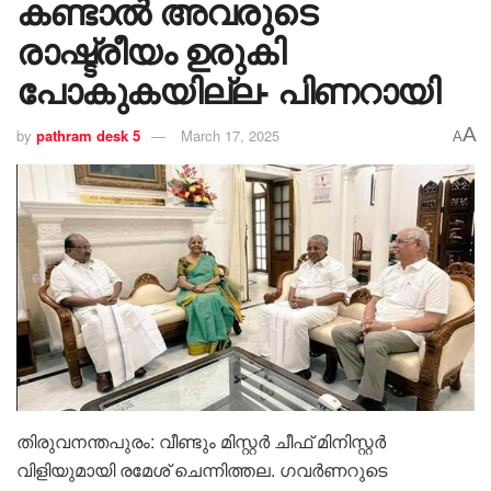
കണ്ടാൽ അവരുടെ
രാഷ്ട്രീയം ഉരുകി
പോകുകയില്ല- പിണറായി
A
by
pathram desk 5
March 17, 2025
A
തിരുവനന്തപുരം: ‌‌വീണ്ടും മിസ്റ്റർ ചീഫ് മിനിസ്റ്റർ
വിളിയുമായി രമേശ് ചെന്നിത്തല. ഗവർണറുടെ