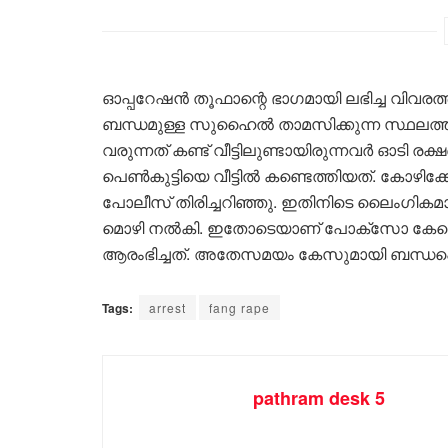
ഓപ്പറേഷൻ തൂഫാന്റെ ഭാഗമായി ലഭിച്ച വിവരത്
ബന്ധമുള്ള സുഹൈൽ താമസിക്കുന്ന സ്ഥലത്
വരുന്നത് കണ്ട് വീട്ടിലുണ്ടായിരുന്നവർ ഓടി രക
പെൺകുട്ടിയെ വീട്ടിൽ കണ്ടെത്തിയത്. കോഴിക്കോ
പോലീസ് തിരിച്ചറിഞ്ഞു. ഇതിനിടെ ലൈംഗികമായി 
മൊഴി നൽകി. ഇതോടെയാണ് പോക്സോ കേസെ
ആരംഭിച്ചത്. അതേസമയം കേസുമായി ബന്ധപ്പെ
Tags:
arrest
fang rape
pathram desk 5