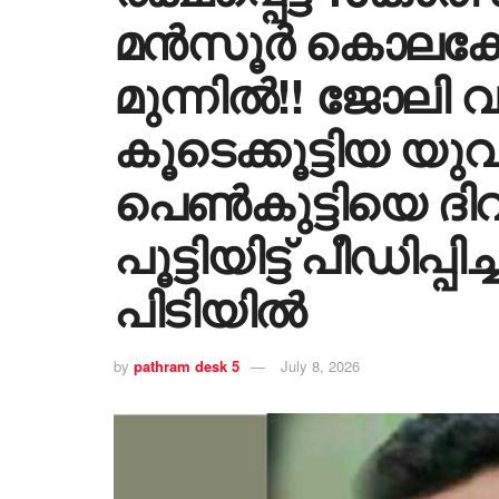
മൻസൂർ കൊലക്കേ
മുന്നിൽ!! ജോലി വ
കൂടെക്കൂട്ടിയ യ
പെൺകുട്ടിയെ ദി
പൂട്ടിയിട്ട് പീഡിപ്പ
പിടിയിൽ
by
pathram desk 5
July 8, 2026