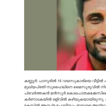
കണ്ണൂർ: പാനൂരിൽ 16 വയസുകാരിയെ വീട്ടിൽ പൂട
മുഖ്യപ്രതി സുഹൈലിനെ മൈസൂരുവിൽ നിന്ന് 
പ്രവർത്തകൻ മൻസൂർ കൊലപാതകക്കേസിലെ
കർണാടകയിൽ ഒളിവിൽ കഴിയുകയായിരുന്നു. 
കേസിൽ ആന്ധ്ര പോലീസും ഇയാളെ അന്വേഷിക്