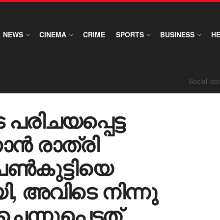
NEWS
CINEMA
CRIME
SPORTS
BUSINESS
H
Social ic
െ പരിചയപ്പെട്ട
ൻ രാത്രി
െൺകുട്ടിയെ
ി, അവിടെ നിന്നു
 ചെന്നുപെട്ടത്