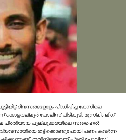
്ടിയിട്ട് ദിവസങ്ങളോളം പീഡിപ്പിച്ച കേസിലെ
കൊളവല്ലൂർ പോലീസ് പിടികൂടി. മുസ്‌ലിം ലീഗ്
 പ്രതിയായ പുല്ലൂക്കരയിലെ സുഹൈൽ
വ്യവസായിയെ തട്ടിക്കൊണ്ടുപോയി പണം കവർന്ന
കുന്നുണ്ട്. ഇതിനിടെയാണ് പ്രതി പോലീസ്