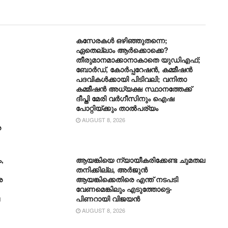
കസേരകൾ ഒഴിഞ്ഞുതന്നെ;
ഏതെല്ലാം ആർക്കൊക്കെ?
തീരുമാനമാക്കാനാകാതെ യുഡിഎഫ്;
ബോർഡ്, കോർപ്പറേഷൻ, കമ്മീഷൻ
പദവികൾക്കായി പിടിവലി; വനിതാ
കമ്മീഷൻ അധ്യക്ഷ സ്ഥാനത്തേക്ക്
ദീപ്തി മേരി വർഗീസിനും ഐഷ
പോറ്റിയ്ക്കും താൽപര്യം
AUGUST 8, 2026
ര
,
ആയങ്കിയെ ന്യായീകരിക്കേണ്ട ചുമതല
തനിക്കില്ല, അർജുൻ
ര
ആയങ്കിക്കെതിരെ എന്ത് നടപടി
വേണമെങ്കിലും എടുത്തോട്ടെ-
പിണറായി വിജയന്‍
AUGUST 8, 2026