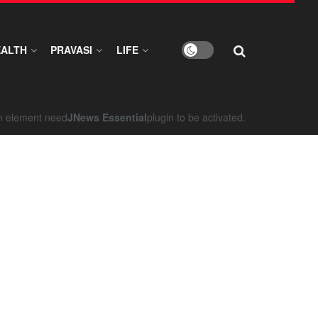
EALTH
PRAVASI
LIFE
on element need
JNews Essential
plugin to be activated.