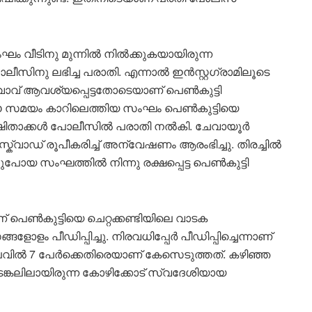
ംഘം വീടിനു മുന്നിൽ നിൽക്കുകയായിരുന്ന
ീസിനു ലഭിച്ച പരാതി. എന്നാൽ ഇൻസ്റ്റഗ്രാമിലൂടെ
വാവ് ആവശ്യപ്പെട്ടതോടെയാണ് പെൺകുട്ടി
്. ഈ സമയം കാറിലെത്തിയ സംഘം പെൺകുട്ടിയെ
 രക്ഷിതാക്കൾ പോലീസിൽ പരാതി നൽകി. ചേവായൂർ
്വാഡ് രൂപീകരിച്ച് അന്വേഷണം ആരംഭിച്ചു. തിരച്ചിൽ
്ടുപോയ സംഘത്തിൽ നിന്നു രക്ഷപ്പെട്ട പെൺകുട്ടി
 പെൺകുട്ടിയെ ചെറ്റക്കണ്ടിയിലെ വാടക
ദിവസങ്ങളോളം പീഡിപ്പിച്ചു. നിരവധിപ്പേർ പീഡിപ്പിച്ചെന്നാണ്
വിൽ 7 പേർക്കെതിരെയാണ് കേസെടുത്തത്. കഴിഞ്ഞ
തടങ്കലിലായിരുന്ന കോഴിക്കോട് സ്വദേശിയായ