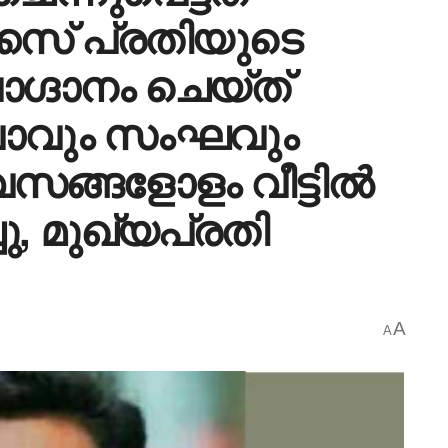
സ് പ്രതിയുടെ
ാ​ഗ്ദാനം ചെയ്ത്
ുവാവും സംഘവും
വസങ്ങളോളം വീട്ടിൽ
ിച്ചു, മുഖ്യപ്രതി
A
A