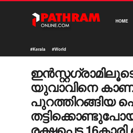
HOME
#Kerala
#World
ഇൻസ്റ്റ​ഗ്രാമിലൂട
യുവാവിനെ കാണാ
പുറത്തിറങ്ങിയ പ
തട്ടിക്കൊണ്ടുപോയ
രക്ഷപ്പെട്ട 16കാരി