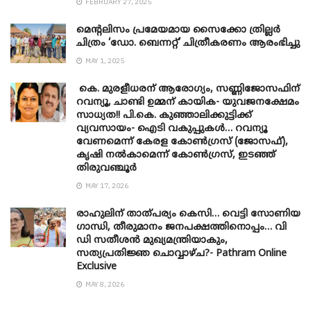
FEBRUARY 27, 2025
മെന്‍റലിസം പ്രമേയമായ സൈക്കോ ത്രില്ലർ
ചിത്രം ‘ഡോ. ബെന്നറ്റ്’ ചിത്രീകരണം ആരംഭിച്ചു
MAY 1, 2025
കെ. മുരളീധരന് ആരോഗ്യം, സണ്ണിജോസഫിന്
റവന്യൂ, ചാണ്ടി ഉമ്മന് കായിക- യുവജനക്ഷേമം
സാധ്യത!! പി.കെ. കുഞ്ഞാലിക്കുട്ടിക്ക്
വ്യവസായം- ഐടി വകുപ്പുകൾ… റവന്യൂ
വേണമെന്ന് കേരള കോൺഗ്രസ് (ജോസഫ്),
കൃഷി നൽകാമെന്ന് കോൺഗ്രസ്, ഇടഞ്ഞ്
തിരുവഞ്ചൂർ
MAY 17, 2026
രാഹുലിന് താത്പര്യം കെസി… വെട്ടി സോണിയ
​ഗാന്ധി, തീരുമാനം ജനപക്ഷത്തിനൊപ്പം… വി
ഡി സതീശൻ മുഖ്യമന്ത്രിയാകും,
സത്യപ്രതിജ്ഞ ചൊവ്വാഴ്ച?- Pathram Online
Exclusive
MAY 8, 2026