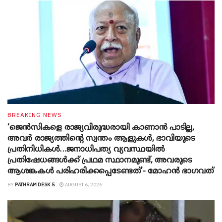
BREAKING NEWS
‘ജെൻസികളെ രാജ്യവിരുദ്ധരായി കാണാൻ പാടില്ല,
അവർ രാജ്യത്തിന്റെ സ്വന്തം ആളുകൾ, ഭാവിയുടെ
പ്രതിനിധികൾ…ജനാധിപത്യ വ്യവസ്ഥയിൽ
പ്രതിഷേധങ്ങൾക്ക് പ്രഥമ സ്ഥാനമുണ്ട്, അവരുടെ
ആശങ്കകൾ പരിഹരിക്കപ്പെടേണ്ടത്’- മോഹൻ ഭാ​ഗവത്
BY
PATHRAM DESK 5
AUGUST 6, 2026