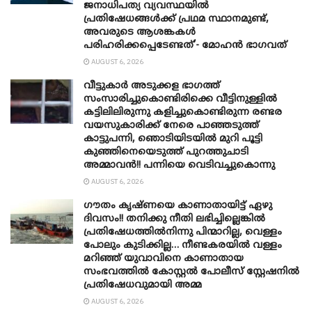
ജനാധിപത്യ വ്യവസ്ഥയിൽ
പ്രതിഷേധങ്ങൾക്ക് പ്രഥമ സ്ഥാനമുണ്ട്,
അവരുടെ ആശങ്കകൾ
പരിഹരിക്കപ്പെടേണ്ടത്’- മോഹൻ ഭാ​ഗവത്
AUGUST 6, 2026
വീട്ടുകാർ അ‌ടുക്കള ഭാ​ഗത്ത്
സംസാരിച്ചുകൊണ്ടിരിക്കെ വീട്ടിനുള്ളിൽ
കട്ടിലിലിരുന്നു കളിച്ചുകൊണ്ടിരുന്ന രണ്ടര
വയസുകാരിക്ക് നേരെ പാഞ്ഞടുത്ത്
കാട്ടുപന്നി, ‍ഞൊടിയി‌ടയിൽ മുറി പൂട്ടി
കുഞ്ഞിനെയെടുത്ത് പുറത്തുചാടി
അമ്മാവൻ!! പന്നിയെ വെടിവച്ചുകൊന്നു
AUGUST 6, 2026
ഗൗതം കൃഷ്ണയെ കാണാതായിട്ട് ഏഴു
ദിവസം!! തനിക്കു നീതി ലഭിച്ചില്ലെങ്കിൽ
പ്രതിഷേധത്തിൽനിന്നു പിന്മാറില്ല, വെള്ളം
പോലും കുടിക്കില്ല… നീണ്ടകരയിൽ വള്ളം
മറിഞ്ഞ് യുവാവിനെ കാണാതായ
സംഭവത്തിൽ കോസ്റ്റൽ പോലീസ് സ്റ്റേഷനിൽ
പ്രതിഷേധവുമായി അമ്മ
AUGUST 6, 2026