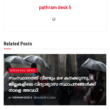
pathram desk 5
Related Posts
BREAKING NEWS
സംസ്ഥാനത്ത് വീണ്ടും മഴ കനക്കുന്നു, 6
ജില്ലകളിലെ വിദ്യാഭ്യാസ സ്ഥാപനങ്ങൾക്ക്
നാളെ അവധി
BY
PATHRAM DESK 5
AUGUST 6, 2026