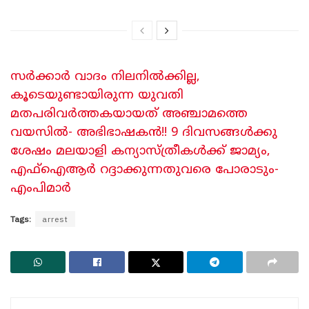
സർക്കാർ വാദം നിലനിൽക്കില്ല,
കൂടെയുണ്ടായിരുന്ന യുവതി
മതപരിവർത്തകയായത് അഞ്ചാമത്തെ
വയസിൽ- അഭിഭാഷകൻ!! 9 ദിവസങ്ങൾക്കു
ശേഷം മലയാളി കന്യാസ്ത്രീകൾക്ക് ജാമ്യം,
എഫ്ഐആർ റദ്ദാക്കുന്നതുവരെ പോരാടും-
എംപിമാർ
Tags:
arrest