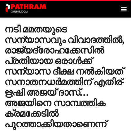
നടി മമതയുടെ
സന്യാസവും വിവാദത്തിൽ,
രാജ്യദ്രോഹക്കേസിൽ
പ്രതിയായ ഒരാൾക്ക്
സന്യാസ ദീക്ഷ നൽകിയത്
സനാതനധർമത്തിന് എതിര്-
ഋഷി അജയ് ദാസ്…
അജയിനെ സാമ്പത്തിക
ക്രമക്കേടിൽ
പുറത്താക്കിയതാണെന്ന്