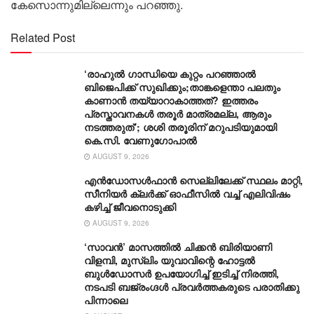
കേസൊന്നുമില്ലെന്നും പറഞ്ഞു.
Related Post
‘രാഹുൽ ഗാന്ധിയെ കുറ്റം പറഞ്ഞാൽ
ബിജെപിക്ക് സുഖിക്കും;താങ്കളെന്താ പലതും
കാണാൻ തയ്യാറാകാത്തത്? ഇത്തരം
പ്രസ്താവനകൾ തരൂർ മാത്രമല്ല, ആരും
നടത്തരുത്’; ശശി തരൂരിന് മറുപടിയുമായി
കെ.സി. വേണുഗോപാൽ
AUGUST 9, 2026
എൻഡോസൾഫാൻ സെല്ലിലേക്ക് സ്ഥലം മാറ്റി,
സീനിയർ ക്ലർക്ക് ഓഫീസിൽ വച്ച് എലിവിഷം
കഴിച്ച് ജീവനൊടുക്കി
AUGUST 9, 2026
‘സാവന്‍’ മാസത്തില്‍ ചിക്കന്‍ ബിരിയാണി
വിളമ്പി, മുസ്ലിം യുവാവിന്റെ ഹോട്ടല്‍
ബുൾഡോസർ ഉപയോഗിച്ച് ഇടിച്ച് നിരത്തി,
നടപടി ബജ്‌രംഗ്ദള്‍ പ്രവര്‍ത്തകരുടെ പരാതിക്കു
പിന്നാലെ