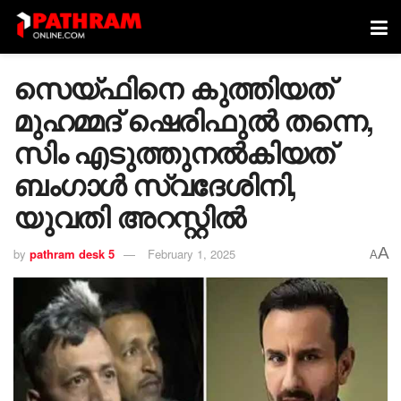
സെയ്ഫിനെ കുത്തിയത്
മുഹമ്മദ് ഷെരിഫുൽ തന്നെ,
സിം എടുത്തുനൽകിയത്
ബംഗാൾ സ്വദേശിനി,
യുവതി അറസ്റ്റിൽ
A
by
pathram desk 5
February 1, 2025
A