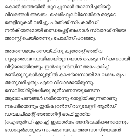
കൊൽക്കത്തയിൽ കുറച്ചുനാൾ താമസിച്ചതിന്റെ
വിവരങ്ങൾ അടക്കം, ഷെരിഫുല്ലിനെതിരെ ഒട്ടേറെ
തെളിവുകൾ ലഭിച്ചു. പ്രതിക്ക് സിം കാർഡ്
നൽകിയതുമായി ബന്ധപ്പെട്ട് ബംഗാൾ സ്വദേശിനിയെ
അറസ്റ്റ് ചെയ്തെന്നും പോലീസ് പറഞ്ഞു.
അതേസമയം സെയ്ഫിനു കുത്തേറ്റ് അതീവ ​
ഗുരുതരാവസ്ഥയിലായിരുന്നയാൾ പെട്ടെന്ന് റിക്കവറായി
വീട്ടിലെത്തിയതും ഇൻഷുറൻസിന് അപേക്ഷിച്ച്
മണിക്കൂറുകൾക്കുള്ളിൽ കാഷ്‍‌ലെസായി 25 ലക്ഷം രൂപ
അനുവദിച്ചതും ഏറെ വിവാദമായിരുന്നു.
സെലിബ്രിറ്റികൾക്കു മുൻഗണനയുണ്ടെന്ന
ആരോപണങ്ങൾ ശരിയെന്നു തെളിയിക്കുന്നതാണു
നടപടിയെന്നും ഇൻഷുറൻസ് റഗുലേറ്ററി ആൻഡ്
ഡവലപ്‌മെന്റ് അതോറിറ്റി ഓഫ് ഇന്ത്യ
(ഐആർഡിഎഐ) ഇക്കാര്യം അന്വേഷിക്കണമെന്നും
ഡോക്ടർമാരുടെ സംഘടനയായ അസോസിയേഷൻ