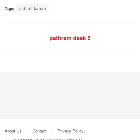
Tags:
saif ali kahan
pathram desk 5
About Us
Contact
Privacy Policy
© 2025
Pathram Online
Powered By
Cloudjet
.