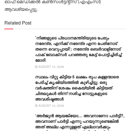
ഓഫ് മെഡിക്കൽ കൺസൾട്ടന്റ്സ് (എഎംസി)
ആവശ്യപ്പെട്ടു.
Related Post
’നിങ്ങളുടെ പ്രധാനമന്ത്രിയുടെ പേരും
നരേന്ദ്ര, എനിക്ക് നരേന്ദ്ര എന്ന പേരിനോട്
തന്നെ വെറുപ്പായി’; നരേന്ദ്ര ബെർവാളിനോട്
പാക് ബോക്സർ പറഞ്ഞതു കേട്ട് പൊട്ടിച്ചിരിച്ച്
മോദി
AUGUST 10, 2026
സ്ഥലം വിറ്റു കിട്ടിയ 5 ലക്ഷം രൂപ കള്ളന്മാരെ
പേടിച്ച് കൃഷിയിടത്തിൽ കുഴിച്ചിട്ടു; ഒരു
വർഷത്തിന് ശേഷം കൈയ്യിൽ കിട്ടിയത്
ചിതലുകൾ തിന്ന് നശിച്ച നോട്ടുകളുടെ
അവശിഷ്ടങ്ങൾ
AUGUST 10, 2026
‘അർജുൻ ആയങ്കിയോ… അവനാണോ പാർട്ടി?,
അവനാണ് പാർട്ടി എന്നു പറയുന്നുണ്ടെങ്കിൽ
അത് അല്ല എന്നുള്ളത് എല്ലാവർക്കും