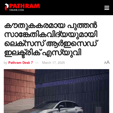
കൗതുകകരമായ പുത്തന്‍
സാങ്കേതികവിദ്യയുമായി
ലെക്‌സസ് ആര്‍ഇസെഡ്
ഇലക്ട്രിക് എസ്യുവി
A
by
Pathram Desk 7
March 17, 2025
A