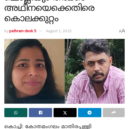
അഥീനയെക്കെതിരെ
കൊലക്കുറ്റം
A
by
pathram desk 5
August 1, 2025
A
കൊച്ചി: കോതമംഗലം മാതിരപ്പള്ളി