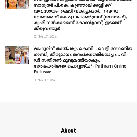
സാധ്യത!! പി.കെ. കുഞ്ഞാലിക്കുട്ടിക്ക്
വ്യവസായം- ഐടി വകുപ്പുകൾ… റവന്യൂ
വേണമെന്ന് കേരള കോൺഗ്രസ് (ജോസഫ്),
കൃഷി നൽകാമെന്ന് കോൺഗ്രസ്, ഇടഞ്ഞ്
തിരുവഞ്ചൂർ
MAY 17, 2026
രാഹുലിന് താത്പര്യം കെസി… വെട്ടി സോണിയ
​ഗാന്ധി, തീരുമാനം ജനപക്ഷത്തിനൊപ്പം… വി
ഡി സതീശൻ മുഖ്യമന്ത്രിയാകും,
സത്യപ്രതിജ്ഞ ചൊവ്വാഴ്ച?- Pathram Online
Exclusive
MAY 8, 2026
About