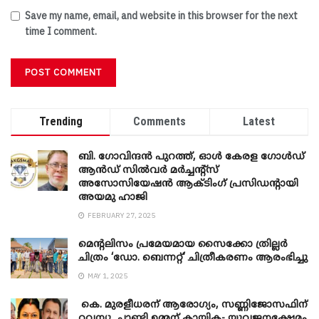
Save my name, email, and website in this browser for the next
time I comment.
Trending
Comments
Latest
ബി. ​ഗോവിന്ദൻ പുറത്ത്, ഓൾ കേരള ഗോൾഡ്
ആൻഡ് സിൽവർ മർച്ചന്റ്സ്
അസോസിയേഷൻ ആക്ടിംഗ് പ്രസിഡന്റായി
അയമു ഹാജി
FEBRUARY 27, 2025
മെന്‍റലിസം പ്രമേയമായ സൈക്കോ ത്രില്ലർ
ചിത്രം ‘ഡോ. ബെന്നറ്റ്’ ചിത്രീകരണം ആരംഭിച്ചു
MAY 1, 2025
കെ. മുരളീധരന് ആരോഗ്യം, സണ്ണിജോസഫിന്
റവന്യൂ, ചാണ്ടി ഉമ്മന് കായിക- യുവജനക്ഷേമം