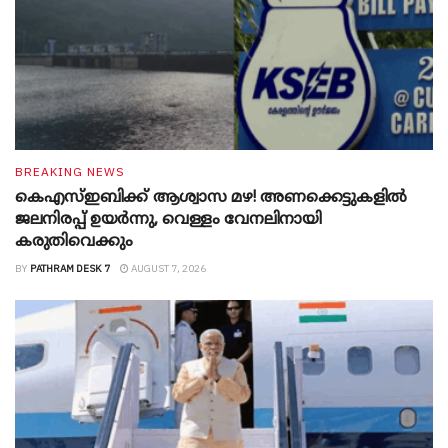
BREAKING NEWS
കെഎസ്ഇബിക്ക് ആശ്വാസ മഴ! അണക്കെട്ടുകളിൽ
ജലനിരപ്പ് ഉയർന്നു, വെള്ളം വേനലിനായി
കരുതിവെക്കും
BY
PATHRAM DESK 7
AUGUST 7, 2026