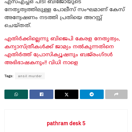
എസ്എച്ച്ഒ പിടി ബിജോയുടെ
നേതൃത്വത്തിലുള്ള പോലീസ് സംഘമാണ് കേസ്
അന്വേഷണം നടത്തി പ്രതിയെ അറസ്റ്റ്
ചെയ്തത്.
എതിർക്കില്ലെന്നു ബിജെപി കേരള നേതൃത്വം,
കന്യാസ്ത്രീകൾക്ക് ജാമ്യം നൽകുന്നതിനെ
എതിർത്ത് പ്രോസിക്യൂഷനും ബജ്‍രംഗ്ദൾ
അഭിഭാഷകനും!! വിധി നാളെ
Tags:
ansil murder
pathram desk 5