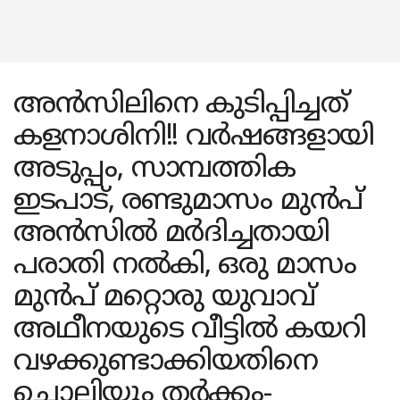
അൻസിലിനെ കുടിപ്പിച്ചത്
കളനാശിനി!! വർഷങ്ങളായി
അടുപ്പം, സാമ്പത്തിക
ഇടപാട്, രണ്ടുമാസം മുൻപ്
അൻസിൽ മർദിച്ചതായി
പരാതി നൽകി, ഒരു മാസം
മുൻപ് മറ്റൊരു യുവാവ്
അഥീനയുടെ വീട്ടിൽ കയറി
വഴക്കുണ്ടാക്കിയതിനെ
ചൊല്ലിയും തർക്കം-