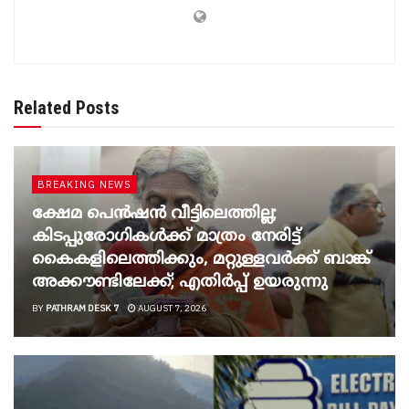
Related Posts
BREAKING NEWS
ക്ഷേമ പെൻഷൻ വീട്ടിലെത്തില്ല;
കിടപ്പുരോഗികൾക്ക് മാത്രം നേരിട്ട്
കൈകളിലെത്തിക്കും, മറ്റുള്ളവർക്ക് ബാങ്ക്
അക്കൗണ്ടിലേക്ക്; എതിർപ്പ് ഉയരുന്നു
BY
PATHRAM DESK 7
AUGUST 7, 2026