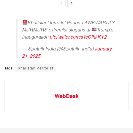
Khalistani terrorist Pannun AWKWARDLY
MURMURS extremist slogans at
Trump’s
inauguration
pic.twitter.com/sTcCfhkKY2
— Sputnik India (@Sputnik_India)
January
21, 2025
Tags:
khalistani-terrorist
WebDesk