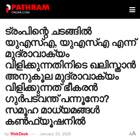
ട്രംപിന്റെ ചടങ്ങിൽ
യുഎസ്എ, യുഎസ്എ എന്ന്
മുദ്രാവാക്യം
വിളിക്കുന്നതിനിടെ ഖലിസ്താൻ
അനുകൂല മുദ്രാവാക്യം
വിളിക്കുന്നത് ഭീകരൻ
ഗുർപട്‍വന്ത് പന്നൂനോ?
സമൂഹ മാധ്യമങ്ങൾ
കൺഫ്യൂഷനിൽ
A
by
WebDesk
January 23, 2025
A