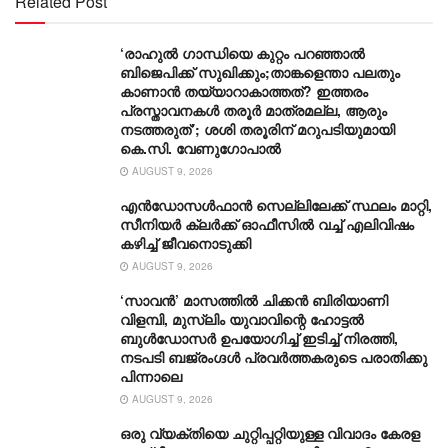
Related Post
‘രാഹുൽ ഗാന്ധിയെ കുറ്റം പറഞ്ഞാൽ
ബിജെപിക്ക് സുഖിക്കും;താങ്കളെന്താ പലതും
കാണാൻ തയ്യാറാകാത്തത്? ഇത്തരം
പ്രസ്താവനകൾ തരൂർ മാത്രമല്ല, ആരും
നടത്തരുത്’; ശശി തരൂരിന് മറുപടിയുമായി
കെ.സി. വേണുഗോപാൽ
AUGUST 9, 2026
എൻഡോസൾഫാൻ സെല്ലിലേക്ക് സ്ഥലം മാറ്റി,
സീനിയർ ക്ലർക്ക് ഓഫീസിൽ വച്ച് എലിവിഷം
കഴിച്ച് ജീവനൊടുക്കി
AUGUST 9, 2026
‘സാവന്‍’ മാസത്തില്‍ ചിക്കന്‍ ബിരിയാണി
വിളമ്പി, മുസ്ലിം യുവാവിന്റെ ഹോട്ടല്‍
ബുൾഡോസർ ഉപയോഗിച്ച് ഇടിച്ച് നിരത്തി,
നടപടി ബജ്‌രംഗ്ദള്‍ പ്രവര്‍ത്തകരുടെ പരാതിക്കു
പിന്നാലെ
AUGUST 9, 2026
ഒരു വ്യക്തിയെ ചുറ്റിപ്പറ്റിയുള്ള വിവാദം കേരള