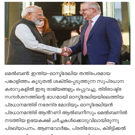
മെൽബൺ: ഇന്ത്യ–ഓസ്ട്രേലിയ തന്ത്രപരമായ
പങ്കാളിത്തം കൂടുതൽ ശക്തിപ്പെടുത്തുന്ന സുപ്രധാന
കരാറുകളിൽ ഇരു രാജ്യങ്ങളും ഒപ്പുവച്ചു. ത്രിരാഷ്ട്ര
സന്ദർശനത്തിന്റെ ഭാഗമായി ഓസ്ട്രേലിയയിലെത്തിയ
പ്രധാനമന്ത്രി നരേന്ദ്ര മോദിയും ഓസ്ട്രേലിയൻ
പ്രധാനമന്ത്രി ആൻ്റണി ആൽബനീസും മെൽബണിൽ
നടത്തിയ ഉഭയകക്ഷി ചർച്ചകൾക്കൊടുവിലായിരുന്നു
പ്രഖ്യാപനം. ആണവോർജം, പ്രതിരോധം, ക്രിട്ടിക്കൽ