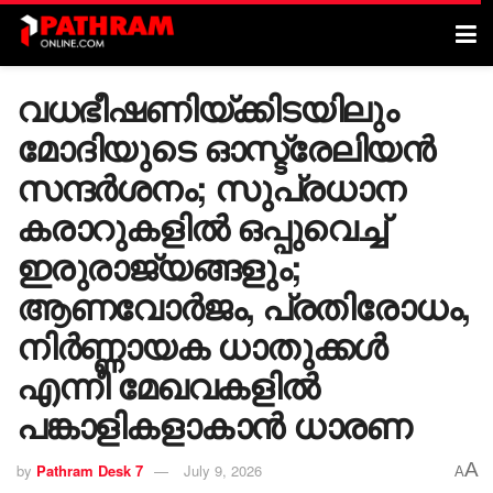
വധഭീഷണിയ്ക്കിടയിലും
മോദിയുടെ ഓസ്ട്രേലിയൻ
സന്ദർശനം; സുപ്രധാന
കരാറുകളിൽ ഒപ്പുവെച്ച്
ഇരുരാജ്യങ്ങളും;
ആണവോർജം, പ്രതിരോധം,
നിർണ്ണായക ധാതുക്കൾ
എന്നീ മേഖവകളിൽ
പങ്കാളികളാകാൻ ധാരണ
A
by
Pathram Desk 7
July 9, 2026
A