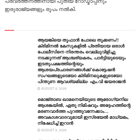
പ്രവർത്തനത്തിനായി പുതിയ റോഡ്മാപ്പിനും
ഇരുരാജ്യങ്ങളും രൂപം നൽകി.
Related Post
ആയങ്കിയെ തൂഫാൻ പോലെ തൂക്കണം!!
ക്രിമിനൽ കേസുകളിൽ പ്രതിയായ ഒരാൾ
പോലീസിനെ നിരന്തരം വെല്ലുവിളിച്ചു
നടക്കുന്നത് ആശ്ചര്യകരം, പാർട്ടിയുടെയും
ഇടതുപക്ഷത്തിന്റെയും
ആശയപ്രചാരണങ്ങൾക്ക് കൊട്ടേഷൻ
സംഘങ്ങളുടെയോ ക്രിമിനലുകളുടെയോ
പിന്തുണ ആവശ്യമില്ല- എം.വി ജയരാജൻ
AUGUST 8, 2026
മൊജ്താബ ഖാമനെയിയുടെ ആരോ​ഗ്യനില
ആശങ്കയിൽ, ഏതു നിമിഷവും അദ്ദേഹത്തിന്റെ
മരണവാർത്ത പുറത്തുവന്നേക്കാം…
അവകാശവാദവുമായി ഇസ്രയേൽ മാധ്യമം,
നിഷേധിച്ച് ഇറാൻ
AUGUST 8, 2026