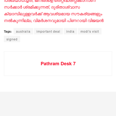
പ്രഖ്യാപിച്ചത്, ജനങ്ങളെ തെറ്റിദ്ധരിപ്പിക്കാനാണ്
സര്‍ക്കാര്‍ ശ്രമിക്കുന്നത്, ദുരിതാശ്വാസ
ക്യാമ്പിലുള്ളവർക്ക് ആവശ്യമായ സൗകര്യങ്ങളും
നല്‍കുന്നില്ല, വിമര്‍ശനവുമായി പിണറായി വിജയന്‍
Tags:
austraila
important deal
india
modi's visit
signed
Pathram Desk 7