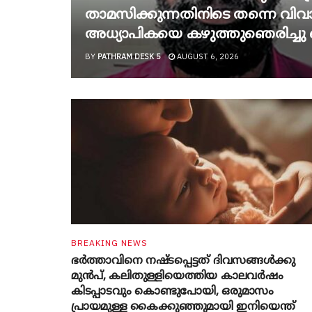
താമസിക്കുന്നതിനിടെ തന്നെ വിവാ
അധ്യാപികയെ കഴുത്തുഞെരിച്ചു ക
BY
PATHRAM DESK 5
AUGUST 6, 2026
BREAKING NEWS
ഭർത്താവിനെ നഷ്ടപ്പെട്ടത് ദിവസങ്ങൾക്കു
മുൻപ്, കലിതുള്ളിയെത്തിയ കാലവർഷം
കിടപ്പാടവും കൊണ്ടുപോയി, ഒരുമാസം
പ്രായമുള്ള കൈക്കുഞ്ഞുമായി ഇനിയെന്ത്