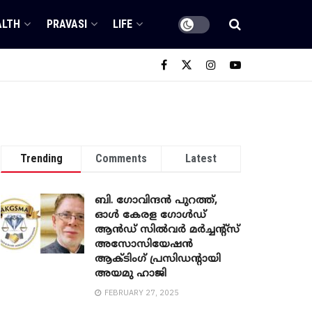
ALTH
PRAVASI
LIFE
Trending
Comments
Latest
ബി. ​ഗോവിന്ദൻ പുറത്ത്,
ഓൾ കേരള ഗോൾഡ്
ആൻഡ് സിൽവർ മർച്ചന്റ്സ്
അസോസിയേഷൻ
ആക്ടിംഗ് പ്രസിഡന്റായി
അയമു ഹാജി
FEBRUARY 27, 2025