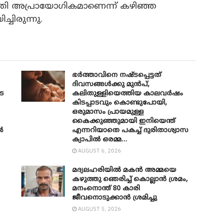
ീയതി അപ്രായോഗികമാണെന്ന് കഴിഞ്ഞ
ചിരുന്നു.
ഭർത്താവിനെ നഷ്ടപ്പെട്ടത്
ദിവസങ്ങൾക്കു മുൻപ്,
െ
കലിതുള്ളിയെത്തിയ കാലവർഷം
കിടപ്പാടവും കൊണ്ടുപോയി,
ഒരുമാസം പ്രായമുള്ള
കൈക്കുഞ്ഞുമായി ഇനിയെന്ത്
ൽ
എന്നറിയാതെ പകച്ച് ദുരിതാശ്വാസ
ക്യാപിൽ ഒരമ്മ…
AUGUST 6, 2026
മദ്യലഹരിയിൽ മകൻ അമ്മയെ
കഴുത്തു ഞെരിച്ച് കൊല്ലാൻ ശ്രമം,
മനംനൊന്ത് 80 കാരി
ജീവനൊടുക്കാൻ ശ്രമിച്ചു
AUGUST 5, 2026