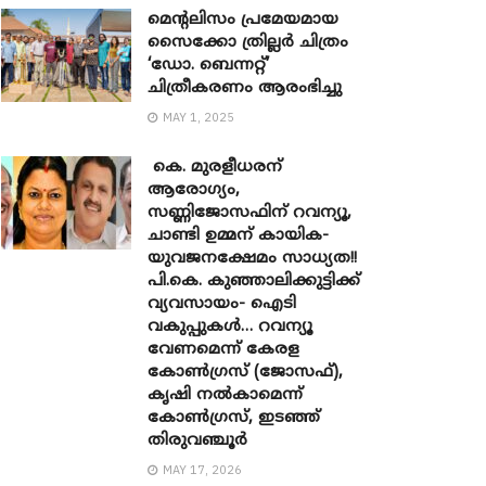
മെന്‍റലിസം പ്രമേയമായ
സൈക്കോ ത്രില്ലർ ചിത്രം
‘ഡോ. ബെന്നറ്റ്’
ചിത്രീകരണം ആരംഭിച്ചു
MAY 1, 2025
കെ. മുരളീധരന്
ആരോഗ്യം,
സണ്ണിജോസഫിന് റവന്യൂ,
ചാണ്ടി ഉമ്മന് കായിക-
യുവജനക്ഷേമം സാധ്യത!!
പി.കെ. കുഞ്ഞാലിക്കുട്ടിക്ക്
വ്യവസായം- ഐടി
വകുപ്പുകൾ… റവന്യൂ
വേണമെന്ന് കേരള
കോൺഗ്രസ് (ജോസഫ്),
കൃഷി നൽകാമെന്ന്
കോൺഗ്രസ്, ഇടഞ്ഞ്
തിരുവഞ്ചൂർ
MAY 17, 2026