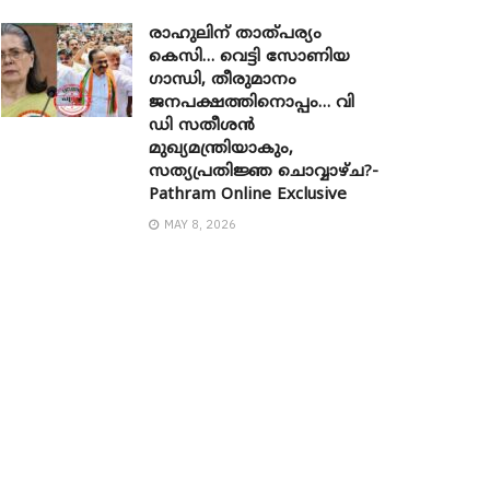
രാഹുലിന് താത്പര്യം
കെസി… വെട്ടി സോണിയ ​
ഗാന്ധി, തീരുമാനം
ജനപക്ഷത്തിനൊപ്പം… വി
ഡി സതീശൻ
മുഖ്യമന്ത്രിയാകും,
സത്യപ്രതിജ്ഞ ചൊവ്വാഴ്ച?-
Pathram Online Exclusive
MAY 8, 2026