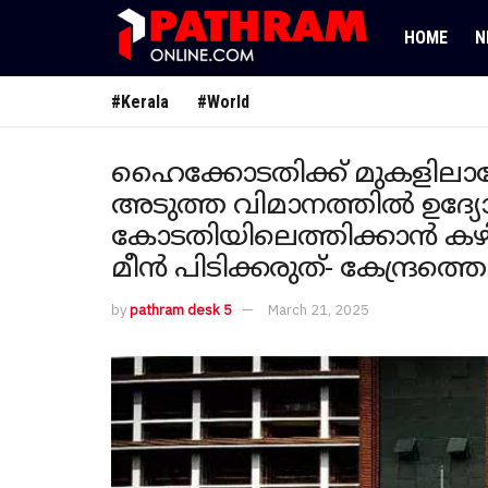
HOME
N
#Kerala
#World
ഹൈക്കോടതിക്ക് മുകളില
അടുത്ത വിമാനത്തിൽ ഉദ്
കോടതിയിലെത്തിക്കാൻ കഴി
മീൻ പിടിക്കരുത്- കേന്ദ്രത്
by
pathram desk 5
March 21, 2025