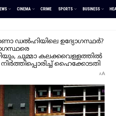
EWS
CINEMA
CRIME
SPORTS
BUSINESS
HE
ാണോ ഡൽഹിയിലെ ഉദ്യോഗസ്ഥർ?
യോഗസ്ഥരെ
യും, ചുമ്മാ കലക്കവെള്ളത്തിൽ
തെ നിർത്തിപ്പൊരിച്ച് ഹൈക്കോടതി
A
A