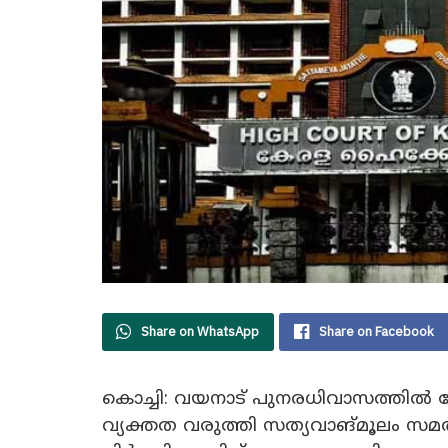
Share on WhatsApp
Share on Facebook
കൊച്ചി: വയനാട് പുനരധിവാസത്തിൽ കേ
വ്യക്തത വരുത്തി സത്യവാങ്മൂലം സമർപ്