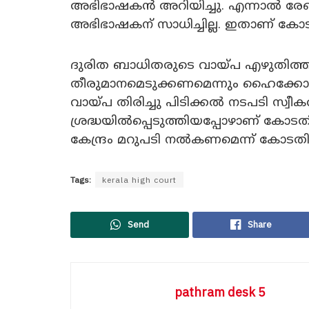
അഭിഭാഷകൻ അറിയിച്ചു. എന്നാൽ രേഖാ
അഭിഭാഷകന് സാധിച്ചില്ല. ഇതാണ് ക
ദുരിത ബാധിതരുടെ വായ്പ എഴുതിത്തള്ള
തീരുമാനമെടുക്കണമെന്നും ഹൈക്കോട
വായ്പ തിരിച്ചു പിടിക്കൽ നടപടി സ്വീകരി
ശ്രദ്ധയിൽപ്പെടുത്തിയപ്പോഴാണ് കോടതി
കേന്ദ്രം മറുപടി നൽകണമെന്ന് കോടതി 
Tags:
kerala high court
Send
Share
pathram desk 5