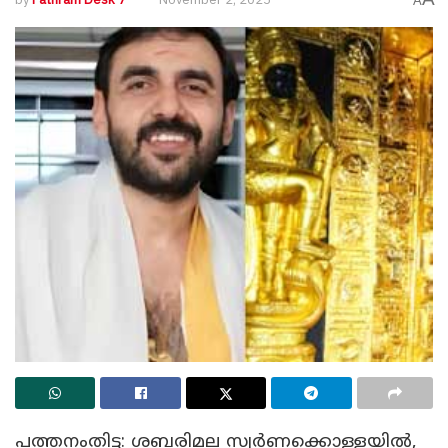
A
പത്തനംതിട്ട: ശബരിമല സ്വർണക്കൊള്ളയിൽ,