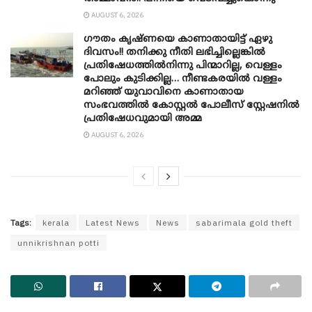
AUGUST 6, 2026
ഗൗതം കൃഷ്ണയെ കാണാതായിട്ട് ഏഴു
ദിവസം!! തനിക്കു നീതി ലഭിച്ചില്ലെങ്കിൽ
പ്രതിഷേധത്തിൽനിന്നു പിന്മാറില്ല, വെള്ളം
പോലും കുടിക്കില്ല… നീണ്ടകരയിൽ വള്ളം
മറിഞ്ഞ് യുവാവിനെ കാണാതായ
സംഭവത്തിൽ കോസ്റ്റൽ പോലീസ് സ്റ്റേഷനിൽ
പ്രതിഷേധവുമായി അമ്മ
AUGUST 6, 2026
Tags:
kerala
Latest News
News
sabarimala gold theft
unnikrishnan potti