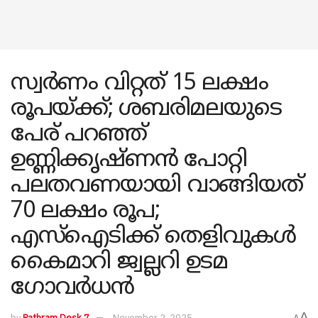
സ്വർണം വിറ്റത് 15 ലക്ഷം
രൂപയ്ക്ക്; ശബരിമലയുടെ
പേര് പറഞ്ഞ്
ഉണ്ണിക്കൃഷ്ണൻ പോറ്റി
പലതവണയായി വാങ്ങിയത്
70 ലക്ഷം രൂപ;
എസ്ഐടിക്ക് തെളിവുകൾ
കൈമാറി ജ്വല്ലറി ഉടമ
ഗോവർധൻ
A
by
Pathram Desk 7
November 2, 2025