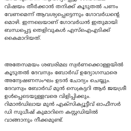
വിഷയം തീർക്കാൻ തനിക്ക് കൂടുതൽ പണം
വേണമെന്ന് ആവശ്യപ്പെട്ടെന്നും ​ഗോവർധന്റെ
മൊഴി. ഇന്നലെയാണ് ഗോവർധൻ ഇതുമായി
ബന്ധപ്പെട്ട തെളിവുകൾ എസ്‌ഐഎടിക്ക്
കൈമാറിയത്.
അതേസമയം ശബരിമല സ്വർണക്കൊള്ളയിൽ
കൂടുതൽ ദേവസ്വം ബോർഡ് ഉദ്യോഗസ്ഥരെ
അന്വേഷണസംഘം ഉടൻ ചോദ്യം ചെയ്യും.
ദേവസ്വം ബോർഡ് മുൻ സെക്രട്ടറി ആർ ജയശ്രീ
ഉൾപ്പെടെയുള്ളവരെ വിളിപ്പിക്കും.
റിമാൻഡിലായ മുൻ എക്സിക്യൂട്ടീവ് ഓഫീസർ
ഡി സുധീഷ് കുമാറിനെ കസ്റ്റഡിയിൽ
വാങ്ങാനും നീക്കമുണ്ട്.