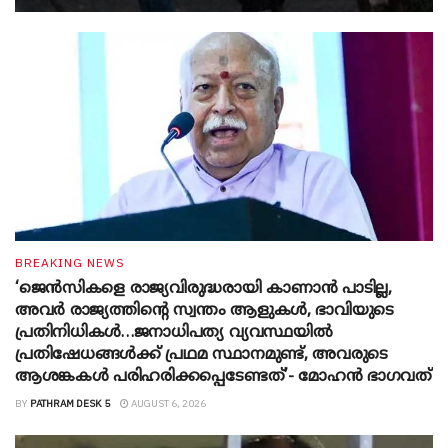
BREAKING NEWS
‘ജെൻസികളെ രാജ്യവിരുദ്ധരായി കാണാൻ പാടില്ല,
അവർ രാജ്യത്തിന്റെ സ്വന്തം ആളുകൾ, ഭാവിയുടെ
പ്രതിനിധികൾ…ജനാധിപത്യ വ്യവസ്ഥയിൽ
പ്രതിഷേധങ്ങൾക്ക് പ്രഥമ സ്ഥാനമുണ്ട്, അവരുടെ
ആശങ്കകൾ പരിഹരിക്കപ്പെടേണ്ടത്’- മോഹൻ ഭാ​ഗവത്
BY
PATHRAM DESK 5
AUGUST 6, 2026