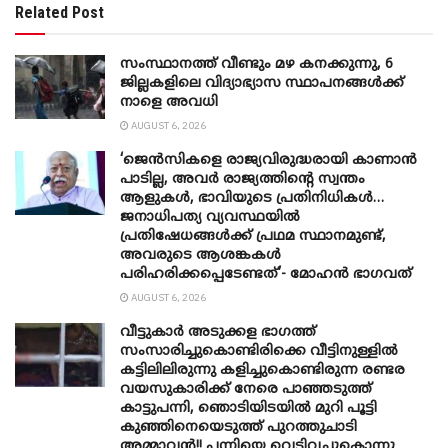
Related Post
സംസ്ഥാനത്ത് വീണ്ടും മഴ കനക്കുന്നു, 6
ജില്ലകളിലെ വിദ്യാഭ്യാസ സ്ഥാപനങ്ങൾക്ക്
നാളെ അവധി
AUGUST 6, 2026
‘ജെൻസികളെ രാജ്യവിരുദ്ധരായി കാണാൻ
പാടില്ല, അവർ രാജ്യത്തിന്റെ സ്വന്തം
ആളുകൾ, ഭാവിയുടെ പ്രതിനിധികൾ…
ജനാധിപത്യ വ്യവസ്ഥയിൽ
പ്രതിഷേധങ്ങൾക്ക് പ്രഥമ സ്ഥാനമുണ്ട്,
അവരുടെ ആശങ്കകൾ
പരിഹരിക്കപ്പെടേണ്ടത്’- മോഹൻ ഭാ​ഗവത്
AUGUST 6, 2026
വീട്ടുകാർ അ‌ടുക്കള ഭാ​ഗത്ത്
സംസാരിച്ചുകൊണ്ടിരിക്കെ വീട്ടിനുള്ളിൽ
കട്ടിലിലിരുന്നു കളിച്ചുകൊണ്ടിരുന്ന രണ്ടര
വയസുകാരിക്ക് നേരെ പാഞ്ഞടുത്ത്
കാട്ടുപന്നി, ‍ഞൊടിയി‌ടയിൽ മുറി പൂട്ടി
കുഞ്ഞിനെയെടുത്ത് പുറത്തുചാടി
അമ്മാവൻ!! പന്നിയെ വെടിവച്ചുകൊന്നു