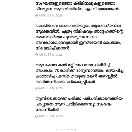
സംഘങ്ങളുടെയോ ക്രിമിനലുകളുടെയോ
പിന്തുണ ആവശ്യമില്ല- എം.വി ജയരാജൻ
AUGUST 8, 2026
മൊജ്താബ ഖാമനെയിയുടെ ആരോ​ഗ്യനില
ആശങ്കയിൽ, ഏതു നിമിഷവും അദ്ദേഹത്തിന്റെ
മരണവാർത്ത പുറത്തുവന്നേക്കാം…
അവകാശവാദവുമായി ഇസ്രയേൽ മാധ്യമം,
നിഷേധിച്ച് ഇറാൻ
AUGUST 8, 2026
ആഡംബര കാര്‍ മറ്റ് വാഹനങ്ങളിലിടിച്ച്
അപകടം, 70കാരിക്ക് ദാരുണാന്ത്യം, മദ്യപിച്ച
കാറോടിച്ച എസ്ഐയുടെ മകന്‍ അറസ്റ്റില്‍,
കാറില്‍ നിറയെ മദ്യക്കുപ്പികള്‍
AUGUST 8, 2026
തുമ്പിക്കൈയ്ക്ക് പരിക്ക്, പരിചരിക്കാനെത്തിയ
പാപ്പാനെ ആന ചവിട്ടിക്കൊന്നു; സംഭവം
കോന്നിയിൽ
AUGUST 8, 2026