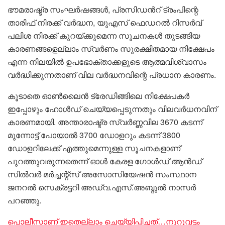
ഭൗമരാഷ്ട്ര സംഘർഷങ്ങൾ, പ്രസിഡൻറ് ട്രംപിന്റെ
താരിഫ് നിരക്ക് വർദ്ധന, യുഎസ് ഫെഡറൽ റിസർവ്
പലിശ നിരക്ക് കുറയ്ക്കുമെന്ന സൂചനകൾ തുടങ്ങിയ
കാരണങ്ങളെല്ലാം സ്വർണം സുരക്ഷിതമായ നിക്ഷേപം
എന്ന നിലയിൽ ഉപഭോക്താക്കളുടെ ആത്മവിശ്വാസം
വർദ്ധിക്കുന്നതാണ് വില വർദ്ധനവിന്റെ പ്രധാന കാരണം.
കൂടാതെ ഓൺലൈൻ ട്രേഡിങ്ങിലെ നിക്ഷേപകർ
ഇപ്പോഴും ഹോൾഡ് ചെയ്യപ്പെടുന്നതും വിലവർധനവിന്
കാരണമായി. അന്താരാഷ്ട്ര സ്വർണ്ണവില 3670 കടന്ന്
മുന്നോട്ട് പോയാൽ 3700 ഡോളറും കടന്ന് 3800
ഡോളറിലേക്ക് എത്തുമെന്നുള്ള സൂചനകളാണ്
പുറത്തുവരുന്നതെന്ന് ഓൾ കേരള ഗോൾഡ് ആൻഡ്
സിൽവർ മർച്ചന്റ്സ് അസോസിയേഷൻ സംസ്ഥാന
ജനറൽ സെക്രട്ടറി അഡ്വ.എസ്.അബ്ദുൽ നാസർ
പറഞ്ഞു.
പൊലീസാണ് ഇതെല്ലാം ചെയ്യിപ്പിച്ചത്…നൂറുവട്ടം