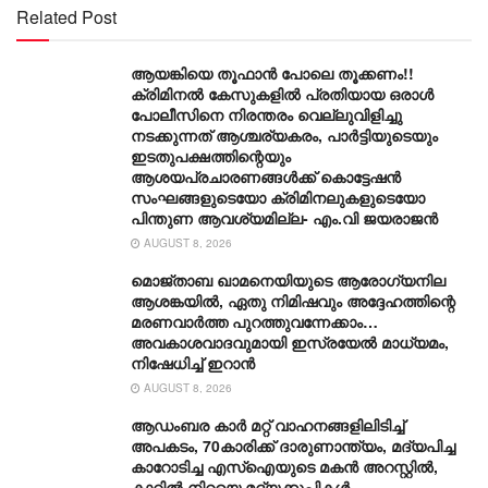
Related Post
ആയങ്കിയെ തൂഫാൻ പോലെ തൂക്കണം!!
ക്രിമിനൽ കേസുകളിൽ പ്രതിയായ ഒരാൾ
പോലീസിനെ നിരന്തരം വെല്ലുവിളിച്ചു
നടക്കുന്നത് ആശ്ചര്യകരം, പാർട്ടിയുടെയും
ഇടതുപക്ഷത്തിന്റെയും
ആശയപ്രചാരണങ്ങൾക്ക് കൊട്ടേഷൻ
സംഘങ്ങളുടെയോ ക്രിമിനലുകളുടെയോ
പിന്തുണ ആവശ്യമില്ല- എം.വി ജയരാജൻ
AUGUST 8, 2026
മൊജ്താബ ഖാമനെയിയുടെ ആരോ​ഗ്യനില
ആശങ്കയിൽ, ഏതു നിമിഷവും അദ്ദേഹത്തിന്റെ
മരണവാർത്ത പുറത്തുവന്നേക്കാം…
അവകാശവാദവുമായി ഇസ്രയേൽ മാധ്യമം,
നിഷേധിച്ച് ഇറാൻ
AUGUST 8, 2026
ആഡംബര കാര്‍ മറ്റ് വാഹനങ്ങളിലിടിച്ച്
അപകടം, 70കാരിക്ക് ദാരുണാന്ത്യം, മദ്യപിച്ച
കാറോടിച്ച എസ്ഐയുടെ മകന്‍ അറസ്റ്റില്‍,
കാറില്‍ നിറയെ മദ്യക്കുപ്പികള്‍