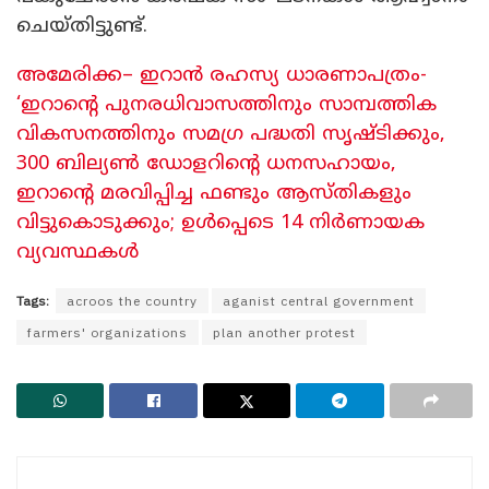
ചെയ്തിട്ടുണ്ട്.
അമേരിക്ക– ഇറാൻ രഹസ്യ ധാരണാപത്രം-
‘ഇറാന്റെ പുനരധിവാസത്തിനും സാമ്പത്തിക
വികസനത്തിനും സമഗ്ര പദ്ധതി സൃഷ്ടിക്കും,
300 ബില്യൺ ഡോളറിന്റെ ധനസഹായം,
ഇറാന്റെ മരവിപ്പിച്ച ഫണ്ടും ആസ്തികളും
വിട്ടുകൊടുക്കും; ഉൾപ്പെടെ 14 നിർണായക
വ്യവസ്ഥകൾ
Tags:
acroos the country
aganist central government
farmers' organizations
plan another protest