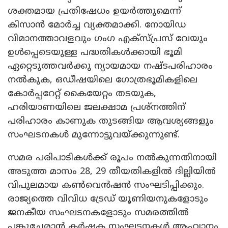
ശക്തമായ പ്രതിഷേധം ഉയർത്തുമെന്ന്
കിസാൻ മോർച്ച വ്യക്തമാക്കി. നോയിഡ
വിമാനത്താവളവും ഗംഗ എക്സ്പ്രസ് വേയും
ഉൾപ്പെടെയുള്ള പദ്ധതികൾക്കായി ഭൂമി
ഏറ്റെടുത്തവർക്കു ന്യായമായ നഷ്ടപരിഹാരം
നൽകുക, ഒഡീഷയിലെ ഗോത്രഭൂമികളിലെ
കോർപ്പറേറ്റ് കൈയേറ്റം തടയുക,
ഹരിയാണയിലെ ജലക്ഷാമ പ്രശ്നത്തിന്
പരിഹാരം കാണുക തുടങ്ങിയ ആവശ്യങ്ങളും
സംഘടനകൾ മുന്നോട്ടുവയ്ക്കുന്നുണ്ട്.
സമര പരിപാടികൾക്ക് രൂപം നൽകുന്നതിനായി
അടുത്ത മാസം 28, 29 തീയതികളിൽ ദില്ലിയിൽ
വിപുലമായ കൺവെൻഷൻ സംഘടിപ്പിക്കും.
രാജ്യത്തെ വിവിധ ട്രേഡ് യൂണിയനുകളോടും
ജനകീയ സംഘടനകളോടും സമരത്തിൽ
പങ്കുചേരാൻ കർഷക സംഘടനകൾ ആഹ്വാനം