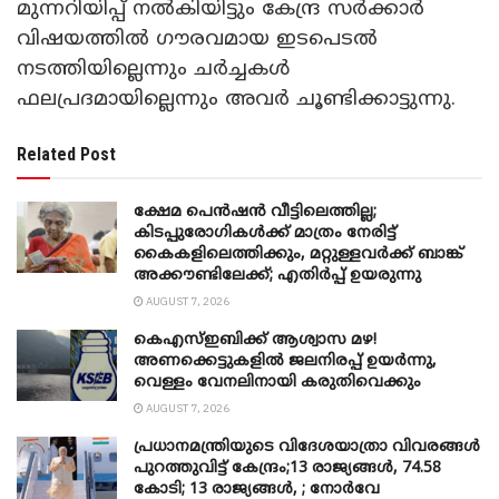
മുന്നറിയിപ്പ് നൽകിയിട്ടും കേന്ദ്ര സർക്കാർ
വിഷയത്തിൽ ഗൗരവമായ ഇടപെടൽ
നടത്തിയില്ലെന്നും ചർച്ചകൾ
ഫലപ്രദമായില്ലെന്നും അവർ ചൂണ്ടിക്കാട്ടുന്നു.
Related Post
ക്ഷേമ പെൻഷൻ വീട്ടിലെത്തില്ല;
കിടപ്പുരോഗികൾക്ക് മാത്രം നേരിട്ട്
കൈകളിലെത്തിക്കും, മറ്റുള്ളവർക്ക് ബാങ്ക്
അക്കൗണ്ടിലേക്ക്; എതിർപ്പ് ഉയരുന്നു
AUGUST 7, 2026
കെഎസ്ഇബിക്ക് ആശ്വാസ മഴ!
അണക്കെട്ടുകളിൽ ജലനിരപ്പ് ഉയർന്നു,
വെള്ളം വേനലിനായി കരുതിവെക്കും
AUGUST 7, 2026
പ്രധാനമന്ത്രിയുടെ വിദേശയാത്രാ വിവരങ്ങൾ
പുറത്തുവിട്ട് കേന്ദ്രം;13 രാജ്യങ്ങൾ, 74.58
കോടി; 13 രാജ്യങ്ങൾ, ; നോർവേ