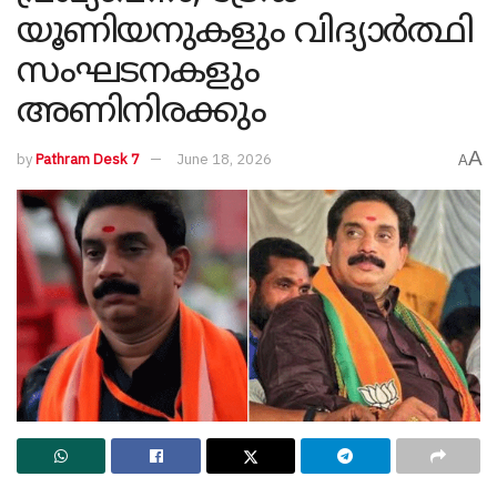
യൂണിയനുകളും വിദ്യാർത്ഥി
സംഘടനകളും
അണിനിരക്കും
A
by
Pathram Desk 7
June 18, 2026
A