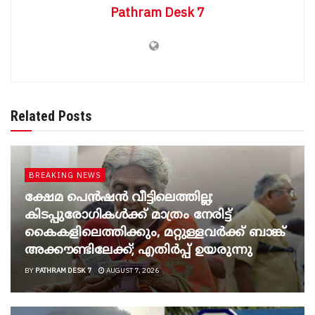
Pathram Desk 7
Related Posts
BREAKING NEWS
ക്ഷേമ പെൻഷൻ വീട്ടിലെത്തില്ല;
കിടപ്പുരോഗികൾക്ക് മാത്രം നേരിട്ട്
കൈകളിലെത്തിക്കും, മറ്റുള്ളവർക്ക് ബാങ്ക്
അക്കൗണ്ടിലേക്ക്; എതിർപ്പ് ഉയരുന്നു
BY
PATHRAM DESK 7
AUGUST 7, 2026