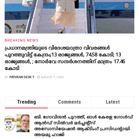
BREAKING NEWS
പ്രധാനമന്ത്രിയുടെ വിദേശയാത്രാ വിവരങ്ങൾ
പുറത്തുവിട്ട് കേന്ദ്രം;13 രാജ്യങ്ങൾ, 74.58 കോടി; 13
രാജ്യങ്ങൾ, ; നോർവേ സന്ദർശനത്തിന് മാത്രം 17.46
കോടി
BY
PATHRAM DESK 7
AUGUST 7, 2026
Trending
Comments
Latest
ബി. ​ഗോവിന്ദൻ പുറത്ത്, ഓൾ കേരള ഗോൾഡ്
ആൻഡ് സിൽവർ മർച്ചന്റ്സ്
അസോസിയേഷൻ ആക്ടിംഗ് പ്രസിഡന്റായി
അയമു ഹാജി