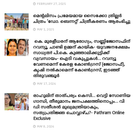
FEBRUARY 27, 2025
മെന്‍റലിസം പ്രമേയമായ സൈക്കോ ത്രില്ലർ
ചിത്രം ‘ഡോ. ബെന്നറ്റ്’ ചിത്രീകരണം ആരംഭിച്ചു
MAY 1, 2025
കെ. മുരളീധരന് ആരോഗ്യം, സണ്ണിജോസഫിന്
റവന്യൂ, ചാണ്ടി ഉമ്മന് കായിക- യുവജനക്ഷേമം
സാധ്യത!! പി.കെ. കുഞ്ഞാലിക്കുട്ടിക്ക്
വ്യവസായം- ഐടി വകുപ്പുകൾ… റവന്യൂ
വേണമെന്ന് കേരള കോൺഗ്രസ് (ജോസഫ്),
കൃഷി നൽകാമെന്ന് കോൺഗ്രസ്, ഇടഞ്ഞ്
തിരുവഞ്ചൂർ
MAY 17, 2026
രാഹുലിന് താത്പര്യം കെസി… വെട്ടി സോണിയ
​ഗാന്ധി, തീരുമാനം ജനപക്ഷത്തിനൊപ്പം… വി
ഡി സതീശൻ മുഖ്യമന്ത്രിയാകും,
സത്യപ്രതിജ്ഞ ചൊവ്വാഴ്ച?- Pathram Online
Exclusive
MAY 8, 2026