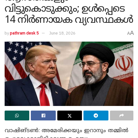
വിട്ടുകൊടുക്കും; ഉൾപ്പെടെ
14 നിർണായക വ്യവസ്ഥകൾ
A
by
pathram desk 5
June 18, 2026
A
വാഷിങ്ടൺ: അമേരിക്കയും ഇറാനും തമ്മിൽ