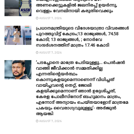
അണക്കെട്ടുകളിൽ ജലനിരപ്പ് ഉയർന്നു,
വെള്ളം വേനലിനായി കരുതിവെക്കും
AUGUST 7, 2026
പ്രധാനമന്ത്രിയുടെ വിദേശയാത്രാ വിവരങ്ങൾ
പുറത്തുവിട്ട് കേന്ദ്രം;13 രാജ്യങ്ങൾ, 74.58
കോടി; 13 രാജ്യങ്ങൾ, ; നോർവേ
സന്ദർശനത്തിന് മാത്രം 17.46 കോടി
AUGUST 7, 2026
‘പടച്ചോനെ മാത്രേ പേടിയുള്ളു… പെൻഷൻ
വാങ്ങി ജീവിക്കാൻ സമ്മതിക്കില്ല
എന്നതിന്റെയർത്ഥം
കൊന്നുകളയുമെന്നാണെന്ന് വിധിച്ചത്
വായിച്ചവന്റെ തെറ്റ്, ജോലി
കളയിക്കുമെന്നാണ് ഞാൻ ഉദ്ദേശിച്ചത്,
കേരള പോലീസിനോട് ബഹുമാനം മാത്രം,
എന്നോട് അന്യായം ചെയ്തയാളോട് മാത്രമേ
പകയും വൈരാഗ്യവുമുള്ളൂ’- അർജുൻ
ആയങ്കി
AUGUST 7, 2026