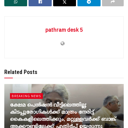
pathram desk 5
Related Posts
BREAKING NEWS
ക്ഷേമ പെൻഷൻ വീട്ടിലെത്തില്ല;
കിടപ്പുരോഗികൾക്ക് മാത്രം നേരിട്ട്
കൈകളിലെത്തിക്കും, മറ്റുള്ളവർക്ക് ബാങ്ക്
അക്കൗണ്ടിലേക്ക്; എതിർപ്പ് ഉയരുന്നു