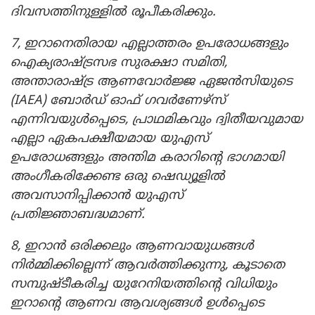
ദിവസത്തിനുള്ളിൽ രൂപീകരിക്കും.
7, ഇറാനെതിരായ എല്ലാത്തരം ഉപരോധങ്ങളും
ഐക്യരാഷ്ട്രസഭ സുരക്ഷാ സമിതി,
അന്താരാഷ്ട്ര ആണവോർജ്ജ ഏജൻസിയുടെ
(IAEA) ബോർഡ് ഓഫ് ഗവർണേഴ്‌സ്
എന്നിവയുൾപ്പെടെ, പ്രാഥമികവും ദ്വിതീയവുമായ
എല്ലാ ഏകപക്ഷീയമായ യുഎസ്
ഉപരോധങ്ങളും അന്തിമ കരാറിന്റെ ഭാഗമായി
അംഗീകരിക്കേണ്ട ഒരു ഷെഡ്യൂളിൽ
അവസാനിപ്പിക്കാൻ യുഎസ്
പ്രതിജ്ഞാബദ്ധമാണ്.
8, ഇറാൻ ഒരിക്കലും ആണവായുധങ്ങൾ
നിർമ്മിക്കില്ലെന്ന് ആവർത്തിക്കുന്നു, കൂടാതെ
സമ്പുഷ്ടീകരിച്ച യുറേനിയത്തിന്റെ വിധിയും
ഇറാന്റെ ആണവ ആവശ്യങ്ങൾ ഉൾപ്പെടെ