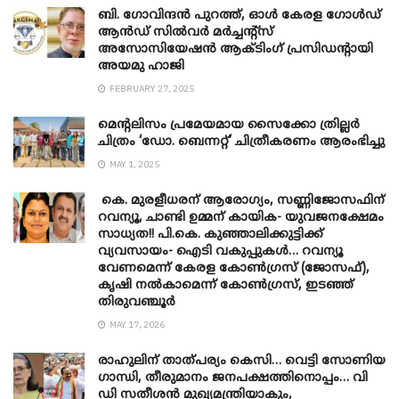
ബി. ​ഗോവിന്ദൻ പുറത്ത്, ഓൾ കേരള ഗോൾഡ്
ആൻഡ് സിൽവർ മർച്ചന്റ്സ്
അസോസിയേഷൻ ആക്ടിംഗ് പ്രസിഡന്റായി
അയമു ഹാജി
FEBRUARY 27, 2025
മെന്‍റലിസം പ്രമേയമായ സൈക്കോ ത്രില്ലർ
ചിത്രം ‘ഡോ. ബെന്നറ്റ്’ ചിത്രീകരണം ആരംഭിച്ചു
MAY 1, 2025
കെ. മുരളീധരന് ആരോഗ്യം, സണ്ണിജോസഫിന്
റവന്യൂ, ചാണ്ടി ഉമ്മന് കായിക- യുവജനക്ഷേമം
സാധ്യത!! പി.കെ. കുഞ്ഞാലിക്കുട്ടിക്ക്
വ്യവസായം- ഐടി വകുപ്പുകൾ… റവന്യൂ
വേണമെന്ന് കേരള കോൺഗ്രസ് (ജോസഫ്),
കൃഷി നൽകാമെന്ന് കോൺഗ്രസ്, ഇടഞ്ഞ്
തിരുവഞ്ചൂർ
MAY 17, 2026
രാഹുലിന് താത്പര്യം കെസി… വെട്ടി സോണിയ
​ഗാന്ധി, തീരുമാനം ജനപക്ഷത്തിനൊപ്പം… വി
ഡി സതീശൻ മുഖ്യമന്ത്രിയാകും,