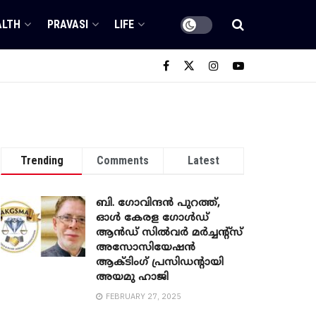
ALTH
PRAVASI
LIFE
Trending
Comments
Latest
ബി. ​ഗോവിന്ദൻ പുറത്ത്,
ഓൾ കേരള ഗോൾഡ്
ആൻഡ് സിൽവർ മർച്ചന്റ്സ്
അസോസിയേഷൻ
ആക്ടിംഗ് പ്രസിഡന്റായി
അയമു ഹാജി
FEBRUARY 27, 2025