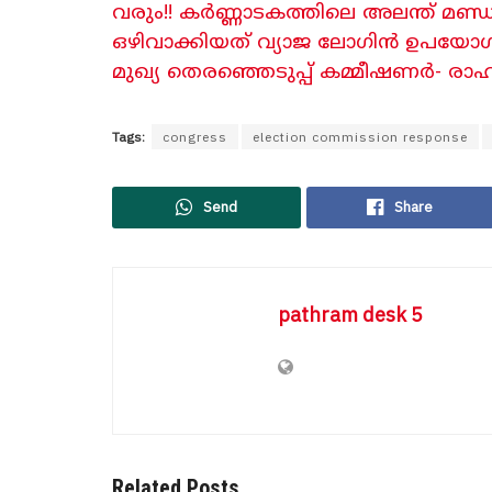
വരും!! കർണ്ണാടകത്തിലെ അലന്ത് മണ്ഡ
ഒഴിവാക്കിയത് വ്യാജ ലോഗിൻ ഉപയോഗിച
മുഖ്യ തെരഞ്ഞെടുപ്പ് കമ്മീഷണർ- രാഹ
Tags:
congress
election commission response
Send
Share
pathram desk 5
Related Posts