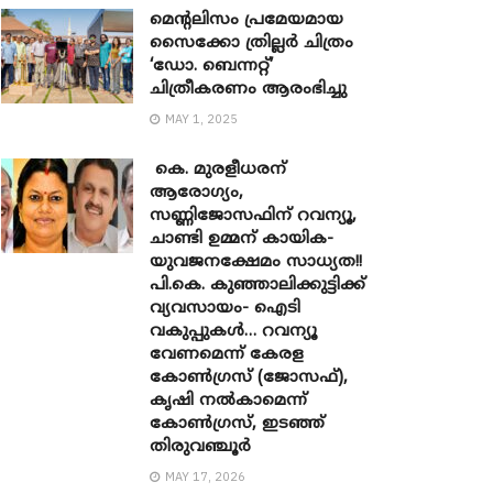
മെന്‍റലിസം പ്രമേയമായ
സൈക്കോ ത്രില്ലർ ചിത്രം
‘ഡോ. ബെന്നറ്റ്’
ചിത്രീകരണം ആരംഭിച്ചു
MAY 1, 2025
കെ. മുരളീധരന്
ആരോഗ്യം,
സണ്ണിജോസഫിന് റവന്യൂ,
ചാണ്ടി ഉമ്മന് കായിക-
യുവജനക്ഷേമം സാധ്യത!!
പി.കെ. കുഞ്ഞാലിക്കുട്ടിക്ക്
വ്യവസായം- ഐടി
വകുപ്പുകൾ… റവന്യൂ
വേണമെന്ന് കേരള
കോൺഗ്രസ് (ജോസഫ്),
കൃഷി നൽകാമെന്ന്
കോൺഗ്രസ്, ഇടഞ്ഞ്
തിരുവഞ്ചൂർ
MAY 17, 2026