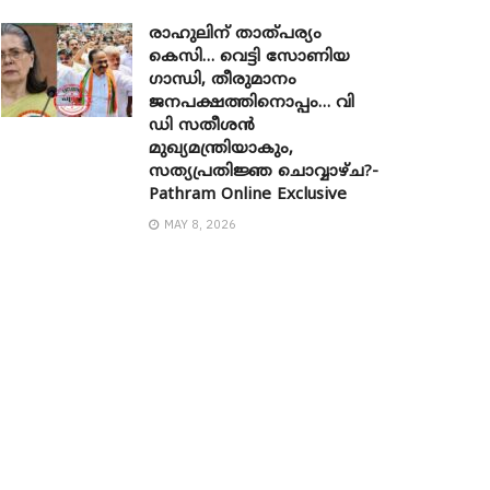
രാഹുലിന് താത്പര്യം
കെസി… വെട്ടി സോണിയ ​
ഗാന്ധി, തീരുമാനം
ജനപക്ഷത്തിനൊപ്പം… വി
ഡി സതീശൻ
മുഖ്യമന്ത്രിയാകും,
സത്യപ്രതിജ്ഞ ചൊവ്വാഴ്ച?-
Pathram Online Exclusive
MAY 8, 2026