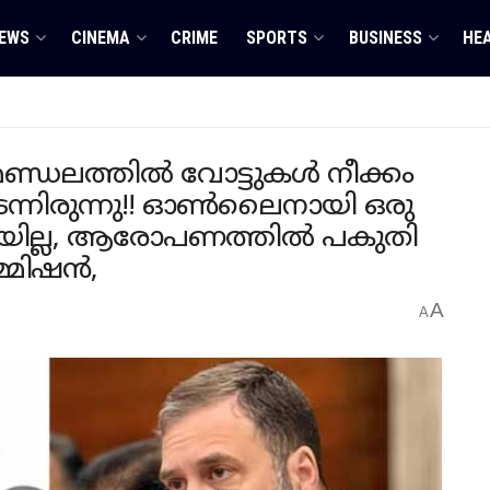
EWS
CINEMA
CRIME
SPORTS
BUSINESS
HE
മണ്ഡലത്തിൽ വോട്ടുകൾ നീക്കം
ടന്നിരുന്നു!! ഓൺലൈനായി ഒരു
കഴിയില്ല, ആരോപണത്തിൽ പകുതി
മ്മിഷൻ,
A
A