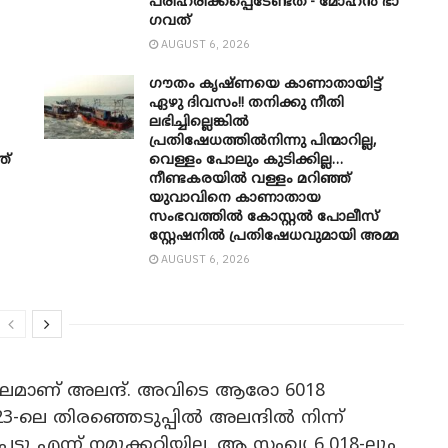
പരിഹരിക്കപ്പെടേണ്ടത്’- മോഹൻ ഭാ​
ഗവത്
AUGUST 6, 2026
ഗൗതം കൃഷ്ണയെ കാണാതായിട്ട്
ഏഴു ദിവസം!! തനിക്കു നീതി
ലഭിച്ചില്ലെങ്കിൽ
പ്രതിഷേധത്തിൽനിന്നു പിന്മാറില്ല,
ത്
വെള്ളം പോലും കുടിക്കില്ല…
നീണ്ടകരയിൽ വള്ളം മറിഞ്ഞ്
യുവാവിനെ കാണാതായ
സംഭവത്തിൽ കോസ്റ്റൽ പോലീസ്
സ്റ്റേഷനിൽ പ്രതിഷേധവുമായി അമ്മ
AUGUST 6, 2026
മാണ് അലന്ദ്. അവിടെ ആരോ 6018
023-ലെ തിരഞ്ഞെടുപ്പിൽ അലന്ദിൽ നിന്ന്
്ടു എന്ന് നമുക്കറിയില്ല. ആ സംഖ്യ 6,018-ലും