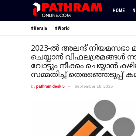
HOME
N
#Kerala
#World
2023-ൽ അലന്ദ് നിയമസഭാ 
ചെയ്യാൻ വിഫലശ്രമങ്ങൾ ന
വോട്ടും നീക്കം ചെയ്യാൻ 
സമ്മതിച്ച് തെരഞ്ഞെടുപ്പ് ക
by
pathram desk 5
September 18, 2025