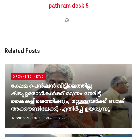
pathram desk 5
Related Posts
BREAKING NEWS
ക്ഷേമ പെൻഷൻ വീട്ടിലെത്തില്ല;
കിടപ്പുരോഗികൾക്ക് മാത്രം നേരിട്ട്
കൈകളിലെത്തിക്കും, മറ്റുള്ളവർക്ക് ബാങ്ക്
അക്കൗണ്ടിലേക്ക്; എതിർപ്പ് ഉയരുന്നു
BY
PATHRAM DESK 7
AUGUST 7, 2026