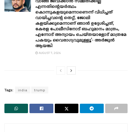
വാങ്ങി ജീവിക്കാൻ സമ്മതിക്കില്ല
എന്നതിന്റെയർത്ഥം
കൊന്നുകളയുമെന്നാണെന്ന് വിധിച്ചത്
വായിച്ചവന്റെ തെറ്റ്, ജോലി
കളയിക്കുമെന്നാണ് ഞാൻ ഉദ്ദേശിച്ചത്,
കേരള പോലീസിനോട് ബഹുമാനം മാത്രം,
എന്നോട് അന്യായം ചെയ്തയാളോട് മാത്രമേ
പകയും വൈരാഗ്യവുമുള്ളൂ’- അർജുൻ
ആയങ്കി
AUGUST 7, 2026
Tags:
india
trump