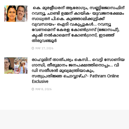
കെ. മുരളീധരന് ആരോഗ്യം, സണ്ണിജോസഫിന്
റവന്യൂ, ചാണ്ടി ഉമ്മന് കായിക- യുവജനക്ഷേമം
സാധ്യത!! പി.കെ. കുഞ്ഞാലിക്കുട്ടിക്ക്
വ്യവസായം- ഐടി വകുപ്പുകൾ… റവന്യൂ
വേണമെന്ന് കേരള കോൺഗ്രസ് (ജോസഫ്),
കൃഷി നൽകാമെന്ന് കോൺഗ്രസ്, ഇടഞ്ഞ്
തിരുവഞ്ചൂർ
MAY 17, 2026
രാഹുലിന് താത്പര്യം കെസി… വെട്ടി സോണിയ
​ഗാന്ധി, തീരുമാനം ജനപക്ഷത്തിനൊപ്പം… വി
ഡി സതീശൻ മുഖ്യമന്ത്രിയാകും,
സത്യപ്രതിജ്ഞ ചൊവ്വാഴ്ച?- Pathram Online
Exclusive
MAY 8, 2026