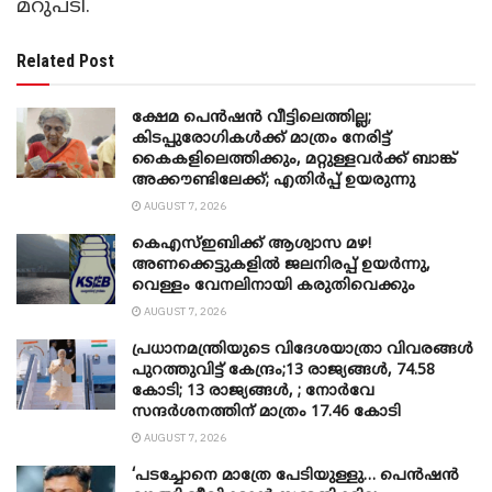
മറുപടി.
Related Post
ക്ഷേമ പെൻഷൻ വീട്ടിലെത്തില്ല;
കിടപ്പുരോഗികൾക്ക് മാത്രം നേരിട്ട്
കൈകളിലെത്തിക്കും, മറ്റുള്ളവർക്ക് ബാങ്ക്
അക്കൗണ്ടിലേക്ക്; എതിർപ്പ് ഉയരുന്നു
AUGUST 7, 2026
കെഎസ്ഇബിക്ക് ആശ്വാസ മഴ!
അണക്കെട്ടുകളിൽ ജലനിരപ്പ് ഉയർന്നു,
വെള്ളം വേനലിനായി കരുതിവെക്കും
AUGUST 7, 2026
പ്രധാനമന്ത്രിയുടെ വിദേശയാത്രാ വിവരങ്ങൾ
പുറത്തുവിട്ട് കേന്ദ്രം;13 രാജ്യങ്ങൾ, 74.58
കോടി; 13 രാജ്യങ്ങൾ, ; നോർവേ
സന്ദർശനത്തിന് മാത്രം 17.46 കോടി
AUGUST 7, 2026
‘പടച്ചോനെ മാത്രേ പേടിയുള്ളു… പെൻഷൻ