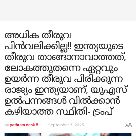
അധിക തീരുവ
പിൻവലിക്കില്ല!! ഇന്ത്യയു‌ടെ
തീരുവ താങ്ങാനാവാത്തത്,
ലോകത്തുതന്നെ ഏറ്റവും
ഉയർന്ന തീരുവ പിരിക്കുന്ന
രാജ്യം ഇന്ത്യയാണ്, യുഎസ്
ഉൽപന്നങ്ങൾ വിൽക്കാൻ
കഴിയാത്ത സ്ഥിതി- ട്രംപ്
A
by
pathram desk 5
September 3, 2025
A