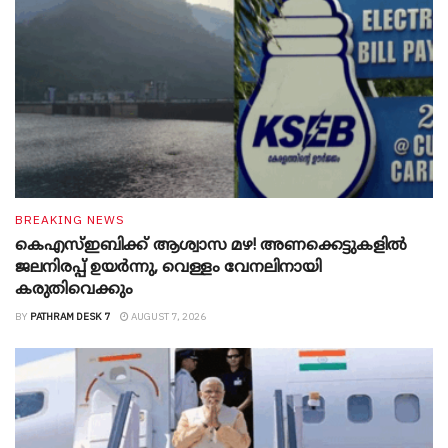
BREAKING NEWS
കെഎസ്ഇബിക്ക് ആശ്വാസ മഴ! അണക്കെട്ടുകളിൽ
ജലനിരപ്പ് ഉയർന്നു, വെള്ളം വേനലിനായി
കരുതിവെക്കും
BY
PATHRAM DESK 7
AUGUST 7, 2026