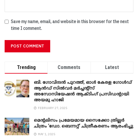
Save my name, email, and website in this browser for the next
time I comment.
Trending
Comments
Latest
ബി. ​ഗോവിന്ദൻ പുറത്ത്, ഓൾ കേരള ഗോൾഡ്
ആൻഡ് സിൽവർ മർച്ചന്റ്സ്
അസോസിയേഷൻ ആക്ടിംഗ് പ്രസിഡന്റായി
അയമു ഹാജി
FEBRUARY 27, 2025
മെന്‍റലിസം പ്രമേയമായ സൈക്കോ ത്രില്ലർ
ചിത്രം ‘ഡോ. ബെന്നറ്റ്’ ചിത്രീകരണം ആരംഭിച്ചു
MAY 1, 2025