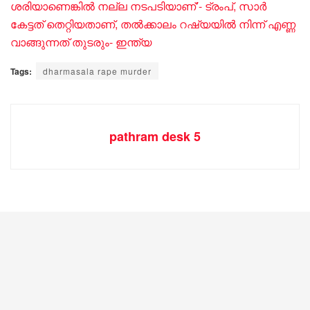
ശരിയാണെങ്കിൽ നല്ല നടപടിയാണ്’- ട്രംപ്, സാർ
കേട്ടത് തെറ്റിയതാണ്, തൽക്കാലം റഷ്യയിൽ നിന്ന് എണ്ണ
വാങ്ങുന്നത് തുടരും- ഇന്ത്യ
Tags:
dharmasala rape murder
pathram desk 5