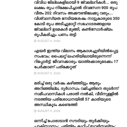
വിവിധ ജില്ലകളിലായി 9 ജ്വല്ലറികൾ… ഒരു
ലക്ഷം രൂപ നിക്ഷേപിച്ചാൽ ദിവസേന 900 രൂപ
വീതം 202 ദിവസം അക്കൗണ്ടിലേക്കു വരും…
വിശ്വാസ്യത നേടിയശേഷം നാട്ടുകാരുടെ 350
കോടി രൂപ അടിച്ചുമാറ്റി സഹോദരങ്ങളായ
ജ്വല്ലറി ഉടമകൾ മുങ്ങി, കൺസോർഷ്യം
രൂപീകരിച്ചും പണം തട്ടി
AUGUST 9, 2026
എയർ ഇന്ത്യ വിമാനം ആകാശച്ചുഴിയിൽപ്പെട്ട
സംഭവം; പൈലറ്റ് ലഹരിയിലായിരുന്നെന്ന്
റിപ്പോർട്ട്; ജീവനക്കാരും യാത്രക്കാരുമടക്കം 17
പേർക്കാണ് പരിക്കേറ്റത്
AUGUST 9, 2026
മരിച്ച് ഒരു വര്‍ഷം കഴിഞ്ഞിട്ടും ആരും
അറിഞ്ഞില്ല, ദുര്‍ഗന്ധം വമിച്ചതിനെ തുടര്‍ന്ന്
സമീപവാസികള്‍ പരാതി നല്‍കി, വീടിനുള്ളില്‍
നടത്തിയ പരിശോധനയില്‍ 57 കാരിയുടെ
അസ്ഥികൂടം കണ്ടെത്തി
AUGUST 9, 2026
ഒന്നിച്ച് പോരാടാൻ സൗദിയും തുർക്കിയും
പാകിസ്താനും; ചരിത്രം കുറിച്ച് മൂവർസഖ്യം;