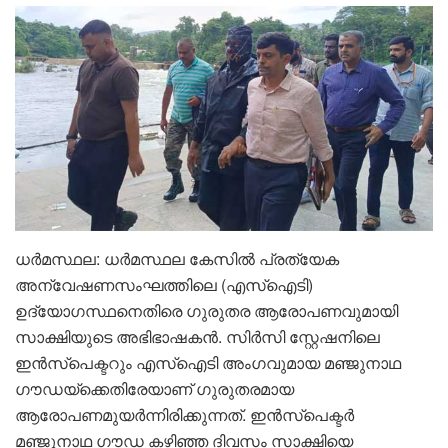
ധർമസ്ഥല: ധർമസ്ഥല കേസിൽ പ്രത്യേക
അന്വേഷണസംഘത്തിലെ (എസ്‌ഐടി)
ഉദ്യോഗസ്ഥനെതിരെ ​ഗുരുതര ആരോപണവുമായി
സാക്ഷിയുടെ അഭിഭാഷകൻ. സിർസി സ്റ്റേഷനിലെ
ഇൻസ്‌പെക്ടറും എസ്‌ഐടി അംഗവുമായ മഞ്ജുനാഥ
ഗൗഡയ്‌ക്കെതിരേയാണ് ഗുരുതരമായ
ആരോപണമുയർന്നിരിക്കുന്നത്. ഇൻസ്‌പെക്ടർ
മഞ്ജുനാഥ ഗൗഡ കഴിഞ്ഞ ദിവസം സാക്ഷിയെ