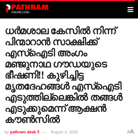
ധർമശാല കേസിൽ നിന്ന്
പിന്മാറാൻ സാക്ഷിക്ക്
എസ്‌ഐടി അംഗം
മഞ്ജുനാഥ ഗൗഡയുടെ
ഭീഷണി!! കുഴിച്ചിട്ട
മൃതദേഹങ്ങൾ എസ്‌ഐടി
എടുത്തില്ലെങ്കിൽ തങ്ങൾ
എടുക്കുമെന്ന് ആക്ഷൻ
കൗൺസിൽ
A
by
pathram desk 5
August 2, 2025
A