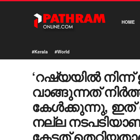
HOME
#Kerala
#World
‘റഷ്യയിൽ നിന്ന് 
വാങ്ങുന്നത് നിർത
കേൾക്കുന്നു, ഇത
നല്ല നടപടിയാണ്’
കേട്ടത് തെറ്റിയത