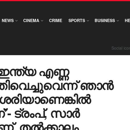
NEWS
CINEMA
CRIME
SPORTS
BUSINESS
H
Social ic
ഇന്ത്യ എണ്ണ
്തിവെച്ചുവെന്ന് ഞാൻ
് ശരിയാണെങ്കിൽ
- ട്രംപ്, സാർ
ാണ്, തൽക്കാലം