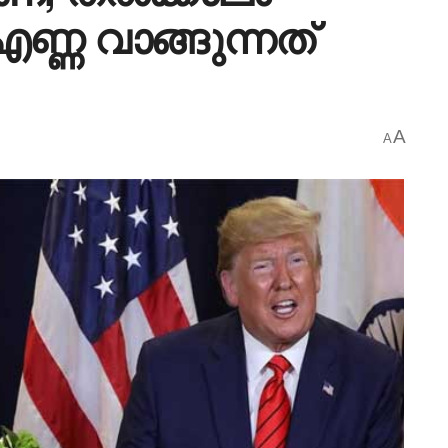
ണ്ണ വാങ്ങുന്നത്
A
A