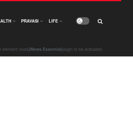
EALTH
PRAVASI
LIFE
on element need
JNews Essential
plugin to be activated.