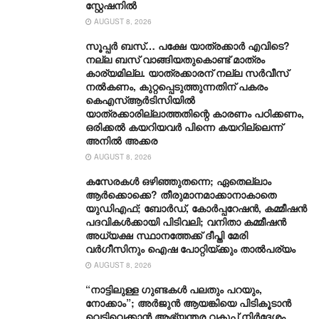
സ്റ്റേഷനിൽ
AUGUST 8, 2026
സൂപ്പർ ബസ്… പക്ഷേ യാത്രക്കാർ എവിടെ?
നല്ല ബസ് വാങ്ങിയതുകൊണ്ട് മാത്രം
കാര്യമില്ല. യാത്രക്കാരന് നല്ല സര്‍വീസ്
നല്‍കണം, കുറ്റപ്പെടുത്തുന്നതിന് പകരം
കെഎസ്ആര്‍ടിസിയില്‍
യാത്രക്കാരില്ലാത്തതിന്റെ കാരണം പഠിക്കണം,
ഒരിക്കല്‍ കയറിയവര്‍ പിന്നെ കയറില്ലെന്ന്
അനില്‍ അക്കര
AUGUST 8, 2026
കസേരകൾ ഒഴിഞ്ഞുതന്നെ; ഏതെല്ലാം
ആർക്കൊക്കെ? തീരുമാനമാക്കാനാകാതെ
യുഡിഎഫ്; ബോർഡ്, കോർപ്പറേഷൻ, കമ്മീഷൻ
പദവികൾക്കായി പിടിവലി; വനിതാ കമ്മീഷൻ
അധ്യക്ഷ സ്ഥാനത്തേക്ക് ദീപ്തി മേരി
വർഗീസിനും ഐഷ പോറ്റിയ്ക്കും താൽപര്യം
AUGUST 8, 2026
“നാട്ടിലുള്ള ഗുണ്ടകൾ പലതും പറയും,
നോക്കാം”; അർജുൻ ആയങ്കിയെ പിടികൂടാൻ
വെടിവെക്കാൻ ആഭ്യന്തര വകുപ്പ് നിർദേശം