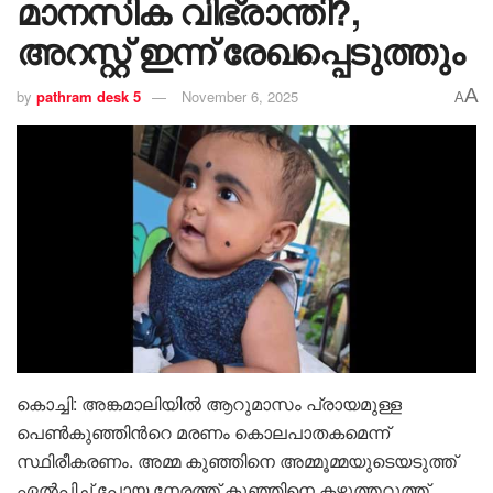
മാനസിക വിഭ്രാന്തി?,
അറസ്റ്റ് ഇന്ന് രേഖപ്പെടുത്തും
A
by
pathram desk 5
November 6, 2025
A
കൊച്ചി: അങ്കമാലിയിൽ ആറുമാസം പ്രായമുള്ള
പെൺകുഞ്ഞിൻറെ മരണം കൊലപാതകമെന്ന്
സ്ഥിരീകരണം. അമ്മ കുഞ്ഞിനെ അമ്മൂമ്മയുടെയടുത്ത്
ഏൽപിച്ച് പോയ നേരത്ത് കുഞ്ഞിനെ കഴുത്തറുത്ത്