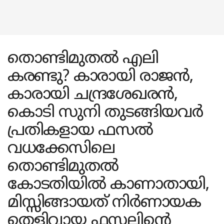
തൊണ്ടിമുതൽ എലി
കരണ്ടു? കാരായി രാജൻ,
കാരായി ചന്ദ്രശേഖരൻ,
കൊടി സുനി തുടങ്ങിയവർ
പ്രതികളായ ഫസൽ
വധക്കേസിലെ
തൊണ്ടിമുതൽ
കോടതിയിൽ കാണാതായി,
മിസ്സിങ്ങായത് നിർണായക
തെളിവായ ഫസലിന്റെ