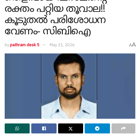
രക്തം പറ്റിയ തൂവാല!!
കൂടുതൽ പരിശോധന
വേണം- സിബിഐ
A
by
pathram desk 5
May 21, 2026
A