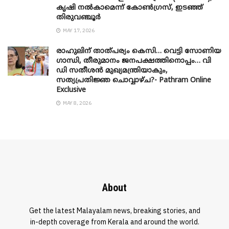
കൃഷി നൽകാമെന്ന് കോൺഗ്രസ്, ഇടഞ്ഞ്
തിരുവഞ്ചൂർ
MAY 17, 2026
രാഹുലിന് താത്പര്യം കെസി… വെട്ടി സോണിയ
​ഗാന്ധി, തീരുമാനം ജനപക്ഷത്തിനൊപ്പം… വി
ഡി സതീശൻ മുഖ്യമന്ത്രിയാകും,
സത്യപ്രതിജ്ഞ ചൊവ്വാഴ്ച?- Pathram Online
Exclusive
MAY 8, 2026
About
Get the latest Malayalam news, breaking stories, and
in-depth coverage from Kerala and around the world.