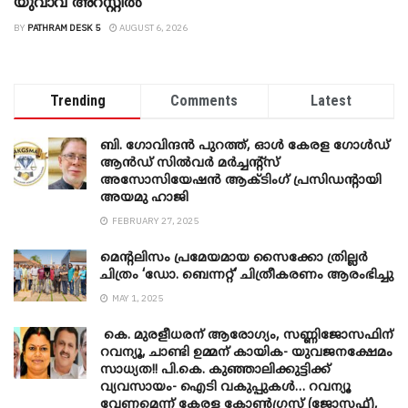
യുവാവ് അറസ്റ്റിൽ
BY
PATHRAM DESK 5
AUGUST 6, 2026
Trending
Comments
Latest
ബി. ​ഗോവിന്ദൻ പുറത്ത്, ഓൾ കേരള ഗോൾഡ്
ആൻഡ് സിൽവർ മർച്ചന്റ്സ്
അസോസിയേഷൻ ആക്ടിംഗ് പ്രസിഡന്റായി
അയമു ഹാജി
FEBRUARY 27, 2025
മെന്‍റലിസം പ്രമേയമായ സൈക്കോ ത്രില്ലർ
ചിത്രം ‘ഡോ. ബെന്നറ്റ്’ ചിത്രീകരണം ആരംഭിച്ചു
MAY 1, 2025
കെ. മുരളീധരന് ആരോഗ്യം, സണ്ണിജോസഫിന്
റവന്യൂ, ചാണ്ടി ഉമ്മന് കായിക- യുവജനക്ഷേമം
സാധ്യത!! പി.കെ. കുഞ്ഞാലിക്കുട്ടിക്ക്
വ്യവസായം- ഐടി വകുപ്പുകൾ… റവന്യൂ
വേണമെന്ന് കേരള കോൺഗ്രസ് (ജോസഫ്),