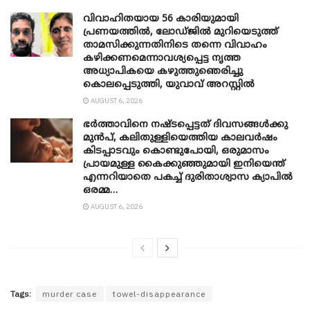
വിവാഹിതയായ 56 കാരിയുമായി
പ്രണയത്തിൽ, ലോഡ്ജിൽ മുറിയെടുത്ത്
താമസിക്കുന്നതിനിടെ തന്നെ വിവാഹം
കഴിക്കണമെന്നാവശ്യപ്പെട്ട നൃത്ത
അധ്യാപികയെ കഴുത്തുഞെരിച്ചു
കൊലപ്പെടുത്തി, യുവാവ് അറസ്റ്റിൽ
AUGUST 6, 2026
ഭർത്താവിനെ നഷ്ടപ്പെട്ടത് ദിവസങ്ങൾക്കു
മുൻപ്, കലിതുള്ളിയെത്തിയ കാലവർഷം
കിടപ്പാടവും കൊണ്ടുപോയി, ഒരുമാസം
പ്രായമുള്ള കൈക്കുഞ്ഞുമായി ഇനിയെന്ത്
എന്നറിയാതെ പകച്ച് ദുരിതാശ്വാസ ക്യാപിൽ
ഒരമ്മ…
AUGUST 6, 2026
Tags:
murder case
towel-disappearance