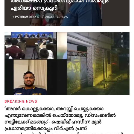
അധിക്ഷേപ പ്രസംഗവുമായി സിപിഎം
ഏരിയാ സെക്രട്ടറി
BY
PATHRAM DESK 5
AUGUST 6, 2026
BREAKING NEWS
‘അവർ കൊല്ലുകയോ, അറസ്റ്റ് ചെയ്യുകയോ
എന്തുവേണമെങ്കിൽ ചെയ്തോട്ടെ, ഡിസംബറിൽ
നാട്ടിലേക്ക് മടങ്ങും’- ഷെയ്ഖ് ഹസീന!! മുൻ
പ്രധാനമന്ത്രിക്കൊപ്പം വിർച്വൽ പ്രസ്