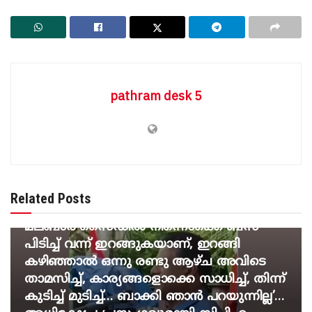
pathram desk 5
BREAKING NEWS
‘ഖദറുകാരെക്കൊണ്ട് വലിയ
Related Posts
ബുദ്ധിമുട്ടാണ്… ഈ മലപ്പുറം, കാസർകോട്,
മലബാർ സൈഡിൽ നിന്നൊക്കെ ബസ്
പിടിച്ച് വന്ന് ഇറങ്ങുകയാണ്, ഇറങ്ങി
കഴിഞ്ഞാൽ ഒന്നു രണ്ടു ആഴ്ച അവിടെ
താമസിച്ച്, കാര്യങ്ങളൊക്കെ സാധിച്ച്, തിന്ന്
കുടിച്ച് മുടിച്ച്… ബാക്കി ഞാൻ പറയുന്നില്ല’…