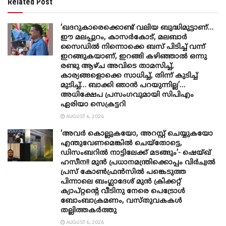
Related Post
‘ഖദറുകാരെക്കൊണ്ട് വലിയ ബുദ്ധിമുട്ടാണ്…
ഈ മലപ്പുറം, കാസർകോട്, മലബാർ
സൈഡിൽ നിന്നൊക്കെ ബസ് പിടിച്ച് വന്ന്
ഇറങ്ങുകയാണ്, ഇറങ്ങി കഴിഞ്ഞാൽ ഒന്നു
രണ്ടു ആഴ്ച അവിടെ താമസിച്ച്,
കാര്യങ്ങളൊക്കെ സാധിച്ച്, തിന്ന് കുടിച്ച്
മുടിച്ച്… ബാക്കി ഞാൻ പറയുന്നില്ല’…
അധിക്ഷേപ പ്രസംഗവുമായി സിപിഎം
ഏരിയാ സെക്രട്ടറി
AUGUST 6, 2026
‘അവർ കൊല്ലുകയോ, അറസ്റ്റ് ചെയ്യുകയോ
എന്തുവേണമെങ്കിൽ ചെയ്തോട്ടെ,
ഡിസംബറിൽ നാട്ടിലേക്ക് മടങ്ങും’- ഷെയ്ഖ്
ഹസീന!! മുൻ പ്രധാനമന്ത്രിക്കൊപ്പം വിർച്വൽ
പ്രസ് കോൺഫ്രൻസിൽ പങ്കെടുത്ത
പിന്നാലെ ബംഗ്ലാദേശ് മുൻ ക്രിക്കറ്റ്
ക്യാപ്റ്റന്റെ വീടിനു നേരെ പെട്രോൾ
ബോംബാക്രമണം, വസ്തുവകകൾ
തല്ലിത്തകർത്തു
AUGUST 6, 2026