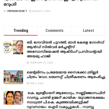
മറുപടി
BY
PATHRAM DESK 7
AUGUST 5, 2026
Trending
Comments
Latest
ബി. ​ഗോവിന്ദൻ പുറത്ത്, ഓൾ കേരള ഗോൾഡ്
ആൻഡ് സിൽവർ മർച്ചന്റ്സ്
അസോസിയേഷൻ ആക്ടിംഗ് പ്രസിഡന്റായി
അയമു ഹാജി
FEBRUARY 27, 2025
മെന്‍റലിസം പ്രമേയമായ സൈക്കോ ത്രില്ലർ
ചിത്രം ‘ഡോ. ബെന്നറ്റ്’ ചിത്രീകരണം ആരംഭിച്ചു
MAY 1, 2025
കെ. മുരളീധരന് ആരോഗ്യം, സണ്ണിജോസഫിന്
റവന്യൂ, ചാണ്ടി ഉമ്മന് കായിക- യുവജനക്ഷേമം
സാധ്യത!! പി.കെ. കുഞ്ഞാലിക്കുട്ടിക്ക്
വ്യവസായം- ഐടി വകുപ്പുകൾ… റവന്യൂ