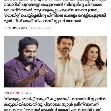
റഡാറിന് പുറത്തല്ല!! ഓപ്പറേഷൻ സിന്ദൂരിനു പിന്നാലെ
വെടിനിർത്തൽ ആവശ്യപ്പെട്ട പാക്കിസ്ഥാനെ ഇന്ത്യ
‘വെയിറ്റ്’ ചെയ്യിച്ചതിനു പിന്നിലെ ലക്ഷ്യം വെളിപ്പെടുത്തി
മുൻ ചീഫ് ഓഫ് ഡിഫൻസ് സ്റ്റാഫ് ജനറൽ
BY
PATHRAM DESK 5
AUGUST 5, 2026
BREAKING NEWS
‘നിങ്ങളും തയ്ച്ച് വച്ചോ? കുടുങ്ങും‘- ഉദയനിധി സ്റ്റാലിൻ
കസ്റ്റഡിയിലായതിനു പിന്നാലെ ധ്യാൻ ശ്രീനിവാസന്
ട്രോൾ മഴ; ‘അണ്ണൻ ആൻഡ് അണ്ണി എൻ ഉയിർ ഡാ’-