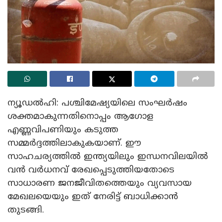
ന്യൂഡൽഹി: പശ്ചിമേഷ്യയിലെ സംഘർഷം
ശക്തമാകുന്നതിനൊപ്പം ആഗോള
എണ്ണവിപണിയും കടുത്ത
സമ്മർദ്ദത്തിലാകുകയാണ്. ഈ
സാഹചര്യത്തിൽ ഇന്ത്യയിലും ഇന്ധനവിലയിൽ
വൻ വർധനവ് രേഖപ്പെടുത്തിയതോടെ
സാധാരണ ജനജീവിതത്തെയും വ്യവസായ
മേഖലയെയും ഇത് നേരിട്ട് ബാധിക്കാൻ
തുടങ്ങി.