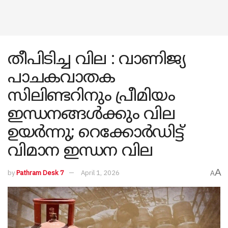
തീപിടിച്ച വില : വാണിജ്യ
പാചകവാതക
സിലിണ്ടറിനും പ്രീമിയം
ഇന്ധനങ്ങൾക്കും വില
ഉയർന്നു; റെക്കോർഡിട്ട്
വിമാന ഇന്ധന വില
A
by
Pathram Desk 7
April 1, 2026
A