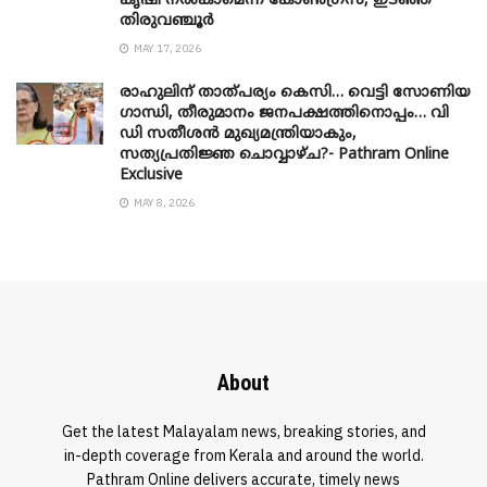
കൃഷി നൽകാമെന്ന് കോൺഗ്രസ്, ഇടഞ്ഞ്
തിരുവഞ്ചൂർ
MAY 17, 2026
രാഹുലിന് താത്പര്യം കെസി… വെട്ടി സോണിയ
​ഗാന്ധി, തീരുമാനം ജനപക്ഷത്തിനൊപ്പം… വി
ഡി സതീശൻ മുഖ്യമന്ത്രിയാകും,
സത്യപ്രതിജ്ഞ ചൊവ്വാഴ്ച?- Pathram Online
Exclusive
MAY 8, 2026
About
Get the latest Malayalam news, breaking stories, and
in-depth coverage from Kerala and around the world.
Pathram Online delivers accurate, timely news