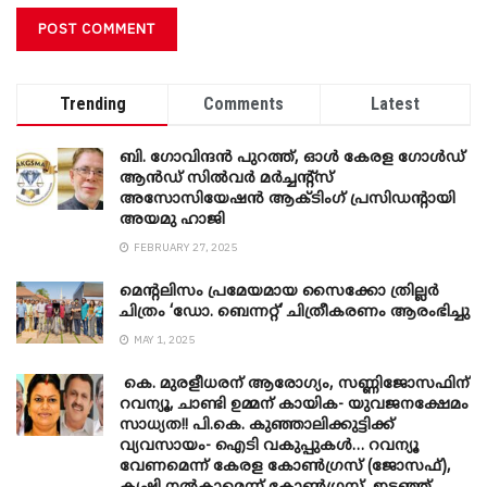
Trending
Comments
Latest
ബി. ​ഗോവിന്ദൻ പുറത്ത്, ഓൾ കേരള ഗോൾഡ്
ആൻഡ് സിൽവർ മർച്ചന്റ്സ്
അസോസിയേഷൻ ആക്ടിംഗ് പ്രസിഡന്റായി
അയമു ഹാജി
FEBRUARY 27, 2025
മെന്‍റലിസം പ്രമേയമായ സൈക്കോ ത്രില്ലർ
ചിത്രം ‘ഡോ. ബെന്നറ്റ്’ ചിത്രീകരണം ആരംഭിച്ചു
MAY 1, 2025
കെ. മുരളീധരന് ആരോഗ്യം, സണ്ണിജോസഫിന്
റവന്യൂ, ചാണ്ടി ഉമ്മന് കായിക- യുവജനക്ഷേമം
സാധ്യത!! പി.കെ. കുഞ്ഞാലിക്കുട്ടിക്ക്
വ്യവസായം- ഐടി വകുപ്പുകൾ… റവന്യൂ
വേണമെന്ന് കേരള കോൺഗ്രസ് (ജോസഫ്),