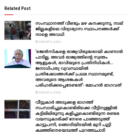
Related Post
സംസ്ഥാനത്ത് വീണ്ടും മഴ കനക്കുന്നു, നാല്
ജില്ലകളിലെ വിദ്യാഭ്യാസ സ്ഥാപനങ്ങൾക്ക്
നാളെ അവധി
AUGUST 6, 2026
‘ജെൻസികളെ രാജ്യവിരുദ്ധരായി കാണാൻ
പാടില്ല, അവർ രാജ്യത്തിന്റെ സ്വന്തം
ആളുകൾ, ഭാവിയുടെ പ്രതിനിധികൾ…
ജനാധിപത്യ വ്യവസ്ഥയിൽ
പ്രതിഷേധങ്ങൾക്ക് പ്രഥമ സ്ഥാനമുണ്ട്,
അവരുടെ ആശങ്കകൾ
പരിഹരിക്കപ്പെടേണ്ടത്’- മോഹൻ ഭാ​ഗവത്
AUGUST 6, 2026
വീട്ടുകാർ അ‌ടുക്കള ഭാ​ഗത്ത്
സംസാരിച്ചുകൊണ്ടിരിക്കെ വീട്ടിനുള്ളിൽ
കട്ടിലിലിരുന്നു കളിച്ചുകൊണ്ടിരുന്ന രണ്ടര
വയസുകാരിക്ക് നേരെ പാഞ്ഞടുത്ത്
കാട്ടുപന്നി, ‍ഞൊടിയി‌ടയിൽ മുറി പൂട്ടി
കുഞ്ഞിനെയെടുത്ത് പുറത്തുചാടി