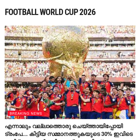
FOOTBALL WORLD CUP 2026
BREAKING NEWS
എന്നാലും വല്ലാത്തൊരു ചെയ്ത്തായിപ്പോയി
ട്രംപേ… കിട്ടിയ സമ്മാനത്തുകയു‌ടെ 30% ഇവിടെ