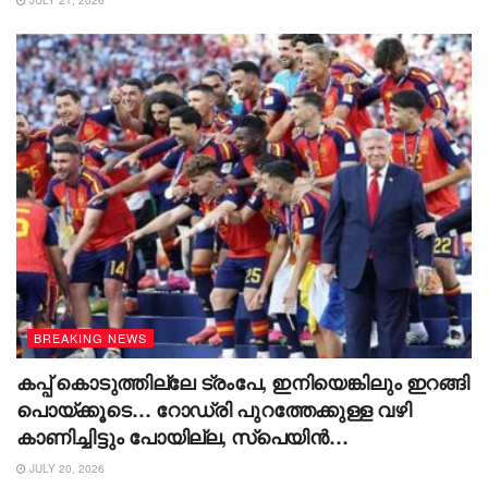
വിളിച്ചത് മെസീ…മെസി എന്ന്!! തോൽവി അം​
ഗീകരിക്കാതെ മെസിയും സംഘവും
പുറത്തെടുത്തത് നാണംകെട്ട പെരുമാറ്റം
BREAKING NEWS
കപ്പ് കൊടുത്തില്ലേ ട്രംപേ, ഇനിയെങ്കിലും ഇറങ്ങി
പൊയ്ക്കൂടെ… റോഡ്രി പുറത്തേക്കുള്ള വഴി
കാണിച്ചിട്ടും പോയില്ല, സ്പെയിൻ
വിജയാഘോഷത്തിലേക്ക് കടന്നുകയറാൻ ശ്രമിച്ച്
JULY 20, 2026