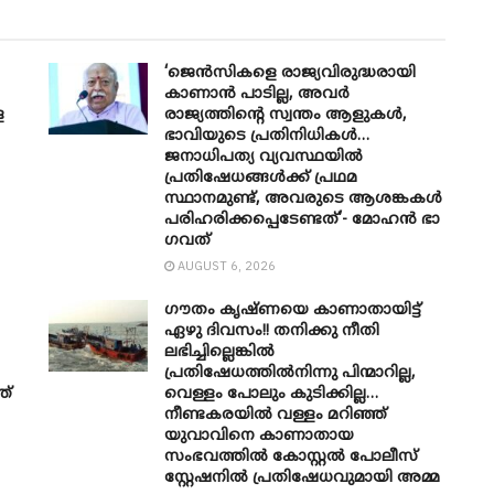
‘ജെൻസികളെ രാജ്യവിരുദ്ധരായി
കാണാൻ പാടില്ല, അവർ
െ
രാജ്യത്തിന്റെ സ്വന്തം ആളുകൾ,
ഭാവിയുടെ പ്രതിനിധികൾ…
ജനാധിപത്യ വ്യവസ്ഥയിൽ
പ്രതിഷേധങ്ങൾക്ക് പ്രഥമ
സ്ഥാനമുണ്ട്, അവരുടെ ആശങ്കകൾ
പരിഹരിക്കപ്പെടേണ്ടത്’- മോഹൻ ഭാ​
ഗവത്
AUGUST 6, 2026
ഗൗതം കൃഷ്ണയെ കാണാതായിട്ട്
ഏഴു ദിവസം!! തനിക്കു നീതി
ലഭിച്ചില്ലെങ്കിൽ
പ്രതിഷേധത്തിൽനിന്നു പിന്മാറില്ല,
ത്
വെള്ളം പോലും കുടിക്കില്ല…
നീണ്ടകരയിൽ വള്ളം മറിഞ്ഞ്
യുവാവിനെ കാണാതായ
സംഭവത്തിൽ കോസ്റ്റൽ പോലീസ്
സ്റ്റേഷനിൽ പ്രതിഷേധവുമായി അമ്മ