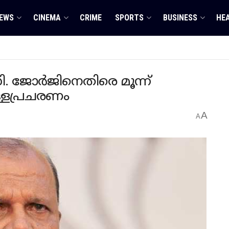
EWS
CINEMA
CRIME
SPORTS
BUSINESS
HE
ി. ജോര്‍ജിനെതിരെ മൂന്ന്
ള്ളപ്രചരണം
A
A