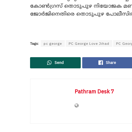
കോൺഗ്രസ് തൊടുപുഴ നിയോജക മണ്ഡ
ജോർജിനെതിരെ തൊടുപുഴ പോലീസിൽ
Tags:
pc george
PC George Love Jihad
PC Geor
Send
Share
Pathram Desk 7