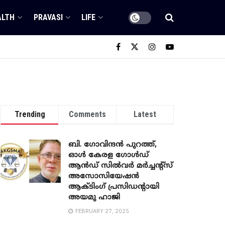
ALTH
PRAVASI
LIFE
Trending
Comments
Latest
ബി. ​ഗോവിന്ദൻ പുറത്ത്,
ഓൾ കേരള ഗോൾഡ്
ആൻഡ് സിൽവർ മർച്ചന്റ്സ്
അസോസിയേഷൻ
ആക്ടിംഗ് പ്രസിഡന്റായി
അയമു ഹാജി
FEBRUARY 27, 2025