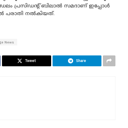
ലം പ്രസിഡന്റ് ബിലാൽ സമദാണ് ഇപ്പോൾ
 പരാതി നൽകിയത്.
ge News
Tweet
Share