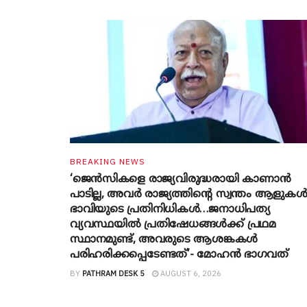
BREAKING NEWS
‘ജെൻസികളെ രാജ്യവിരുദ്ധരായി കാണാൻ
പാടില്ല, അവർ രാജ്യത്തിന്റെ സ്വന്തം ആളുകൾ
ഭാവിയുടെ പ്രതിനിധികൾ…ജനാധിപത്യ
വ്യവസ്ഥയിൽ പ്രതിഷേധങ്ങൾക്ക് പ്രഥമ
സ്ഥാനമുണ്ട്, അവരുടെ ആശങ്കകൾ
പരിഹരിക്കപ്പെടേണ്ടത്’- മോഹൻ ഭാ​ഗവത്
BY
PATHRAM DESK 5
AUGUST 6, 2026