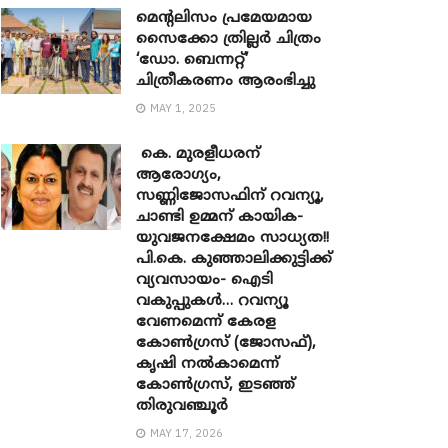
മെന്‍റലിസം പ്രമേയമായ
സൈക്കോ ത്രില്ലർ ചിത്രം
‘ഡോ. ബെന്നറ്റ്’
ചിത്രീകരണം ആരംഭിച്ചു
MAY 1, 2025
കെ. മുരളീധരന്
ആരോഗ്യം,
സണ്ണിജോസഫിന് റവന്യൂ,
ചാണ്ടി ഉമ്മന് കായിക-
യുവജനക്ഷേമം സാധ്യത!!
പി.കെ. കുഞ്ഞാലിക്കുട്ടിക്ക്
വ്യവസായം- ഐടി
വകുപ്പുകൾ… റവന്യൂ
വേണമെന്ന് കേരള
കോൺഗ്രസ് (ജോസഫ്),
കൃഷി നൽകാമെന്ന്
കോൺഗ്രസ്, ഇടഞ്ഞ്
തിരുവഞ്ചൂർ
MAY 17, 2026