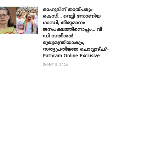
രാഹുലിന് താത്പര്യം
കെസി… വെട്ടി സോണിയ ​
ഗാന്ധി, തീരുമാനം
ജനപക്ഷത്തിനൊപ്പം… വി
ഡി സതീശൻ
മുഖ്യമന്ത്രിയാകും,
സത്യപ്രതിജ്ഞ ചൊവ്വാഴ്ച?-
Pathram Online Exclusive
MAY 8, 2026