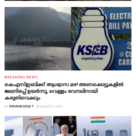
BREAKING NEWS
കെഎസ്ഇബിക്ക് ആശ്വാസ മഴ! അണക്കെട്ടുകളിൽ
ജലനിരപ്പ് ഉയർന്നു, വെള്ളം വേനലിനായി
കരുതിവെക്കും
BY
PATHRAM DESK 7
AUGUST 7, 2026