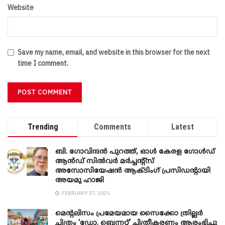
Website
Save my name, email, and website in this browser for the next
time I comment.
Trending
Comments
Latest
ബി. ​ഗോവിന്ദൻ പുറത്ത്, ഓൾ കേരള ഗോൾഡ്
ആൻഡ് സിൽവർ മർച്ചന്റ്സ്
അസോസിയേഷൻ ആക്ടിംഗ് പ്രസിഡന്റായി
അയമു ഹാജി
FEBRUARY 27, 2025
മെന്‍റലിസം പ്രമേയമായ സൈക്കോ ത്രില്ലർ
ചിത്രം ‘ഡോ. ബെന്നറ്റ്’ ചിത്രീകരണം ആരംഭിച്ചു