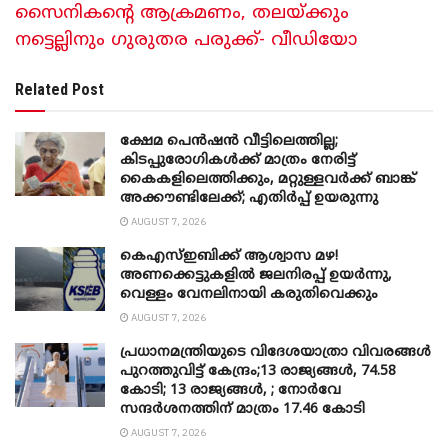
സൈനികന്റെ ആക്രമണം, തലയ്ക്കും
നട്ടെല്ലിനും ​ഗുരുതര പരുക്ക്- വീഡിയോ
Related Post
ക്ഷേമ പെൻഷൻ വീട്ടിലെത്തില്ല;
കിടപ്പുരോഗികൾക്ക് മാത്രം നേരിട്ട്
കൈകളിലെത്തിക്കും, മറ്റുള്ളവർക്ക് ബാങ്ക്
അക്കൗണ്ടിലേക്ക്; എതിർപ്പ് ഉയരുന്നു
AUGUST 7, 2026
കെഎസ്ഇബിക്ക് ആശ്വാസ മഴ!
അണക്കെട്ടുകളിൽ ജലനിരപ്പ് ഉയർന്നു,
വെള്ളം വേനലിനായി കരുതിവെക്കും
AUGUST 7, 2026
പ്രധാനമന്ത്രിയുടെ വിദേശയാത്രാ വിവരങ്ങൾ
പുറത്തുവിട്ട് കേന്ദ്രം;13 രാജ്യങ്ങൾ, 74.58
കോടി; 13 രാജ്യങ്ങൾ, ; നോർവേ
സന്ദർശനത്തിന് മാത്രം 17.46 കോടി
AUGUST 7, 2026