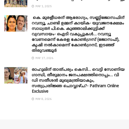
MAY 1, 2025
കെ. മുരളീധരന് ആരോഗ്യം, സണ്ണിജോസഫിന്
റവന്യൂ, ചാണ്ടി ഉമ്മന് കായിക- യുവജനക്ഷേമം
സാധ്യത!! പി.കെ. കുഞ്ഞാലിക്കുട്ടിക്ക്
വ്യവസായം- ഐടി വകുപ്പുകൾ… റവന്യൂ
വേണമെന്ന് കേരള കോൺഗ്രസ് (ജോസഫ്),
കൃഷി നൽകാമെന്ന് കോൺഗ്രസ്, ഇടഞ്ഞ്
തിരുവഞ്ചൂർ
MAY 17, 2026
രാഹുലിന് താത്പര്യം കെസി… വെട്ടി സോണിയ
​ഗാന്ധി, തീരുമാനം ജനപക്ഷത്തിനൊപ്പം… വി
ഡി സതീശൻ മുഖ്യമന്ത്രിയാകും,
സത്യപ്രതിജ്ഞ ചൊവ്വാഴ്ച?- Pathram Online
Exclusive
MAY 8, 2026