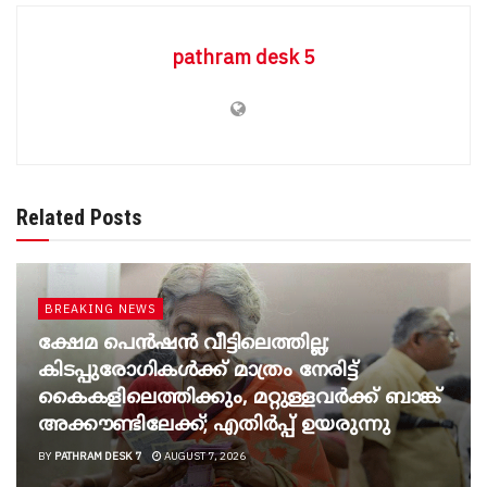
pathram desk 5
Related Posts
BREAKING NEWS
ക്ഷേമ പെൻഷൻ വീട്ടിലെത്തില്ല;
കിടപ്പുരോഗികൾക്ക് മാത്രം നേരിട്ട്
കൈകളിലെത്തിക്കും, മറ്റുള്ളവർക്ക് ബാങ്ക്
അക്കൗണ്ടിലേക്ക്; എതിർപ്പ് ഉയരുന്നു
BY
PATHRAM DESK 7
AUGUST 7, 2026