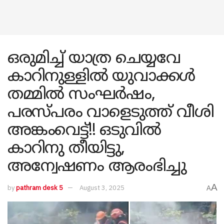
ഒരുമിച്ച് യാത്ര ചെയ്യവേ
കാറിനുള്ളിൽ യുവാക്കൾ
തമ്മിൽ സംഘർഷം,
പരസ്പരം വാളെടുത്ത് വീശി
അങ്കംവെട്ട്!! ഒടുവിൽ
കാറിനു തീയിട്ടു,
അന്വേഷണം ആരംഭിച്ചു
A
by
pathram desk 5
August 3, 2025
A