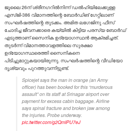
ജൂലൈ 26ന് ശ്രീനഗറിൽനിന്ന് ഡൽഹിയിലേക്കുള്ള
എസ്ജി-386 വിമാനത്തിന്റെ ബോർഡിങ് ഗേറ്റിലാണ്
സംഘർഷത്തിന്റെ തുടക്കം. അമിത ല​ഗേജിനു ഫീസ്
ചോദിച്ച ജീവനക്കാരെ കയ്യിൽ കിട്ടിയ പരസ്യ ബോർഡ്
എടുത്താണ് സൈനിക ഉദ്യോഗസ്ഥൻ ആക്രമിച്ചത്.
തുടർന്ന് വിമാനത്താവളത്തിലെ സുരക്ഷാ
ഉദ്യോഗസ്ഥരെത്തി സൈനികനെ
പിടിച്ചുമാറ്റുകയായിരുന്നു. സംഘർഷത്തിന്റെ വീഡിയോ
ദൃശ്യവും പുറത്തുവന്നിട്ടുണ്ട്.
Spicejet says the man in orange (an Army
officer) has been booked for this “murderous
assault” on its staff at Srinagar airport over
payment for excess cabin baggage. Airline
says spinal fracture and broken jaw among
the injuries. Probe underway.
pic.twitter.com/g2QmIPU7eJ