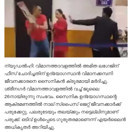
ന്യൂഡൽഹി: വിമാനത്താവളത്തിൽ അമിത ലഗേജിന്
ഫീസ് ചോദിച്ചതിന് ഉദ്യോഗസ്ഥൻ വിമാനക്കമ്പനി
ജീവനക്കാരനെ സൈനികൻ ക്രൂരമായി മർദിച്ചു.
ശ്രീനഗർ വിമാനത്താവളത്തിൽ വച്ച് ജൂലൈ
26നായിരുന്നു സംഭവം. സൈനിക ഉദ്യോഗസ്ഥന്റെ
ആക്രമണത്തിൽ നാല് സ്‌പൈസ് ജെറ്റ് ജീവനക്കാർക്ക്
പരുക്കേറ്റു. പലരുടേയും തലയ്ക്കും നട്ടെല്ലിനുമാണ്
പരുക്ക്. ഒടിവ് ഉൾപ്പെടെ ഗുരുതരമാണെന്ന് എയർലൈൻ
അധികൃതർ അറിയിച്ചു.