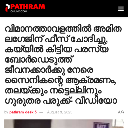
വിമാനത്താവളത്തിൽ അമിത
ലഗേജിന് ഫീസ് ചോദിച്ചു,
കയ്യിൽ കിട്ടിയ പരസ്യ
ബോർഡെടുത്ത്
ജീവനക്കാർക്കു നേരെ
സൈനികന്റെ ആക്രമണം,
തലയ്ക്കും നട്ടെല്ലിനും ​
ഗുരുതര പരുക്ക്- വീഡിയോ
A
by
pathram desk 5
August 3, 2025
A