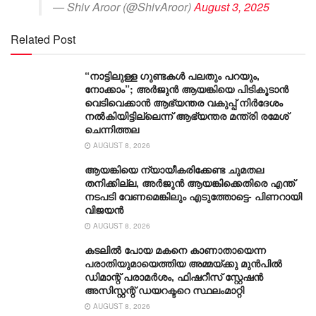
— Shiv Aroor (@ShivAroor)
August 3, 2025
Related Post
“നാട്ടിലുള്ള ഗുണ്ടകൾ പലതും പറയും,
നോക്കാം”; അർജുൻ ആയങ്കിയെ പിടികൂടാൻ
വെടിവെക്കാൻ ആഭ്യന്തര വകുപ്പ് നിർദേശം
നൽകിയിട്ടില്ലെന്ന് ആഭ്യന്തര മന്ത്രി രമേശ്
ചെന്നിത്തല
AUGUST 8, 2026
ആയങ്കിയെ ന്യായീകരിക്കേണ്ട ചുമതല
തനിക്കില്ല, അർജുൻ ആയങ്കിക്കെതിരെ എന്ത്
നടപടി വേണമെങ്കിലും എടുത്തോട്ടെ- പിണറായി
വിജയന്‍
AUGUST 8, 2026
കടലിൽ പോയ മകനെ കാണാതായെന്ന
പരാതിയുമായെത്തിയ അമ്മയ്ക്കു മുൻപിൽ
ഡിമാന്റ് പരാമർശം, ഫിഷറീസ് സ്റ്റേഷൻ
അസിസ്റ്റന്റ് ഡയറക്ടറെ സ്ഥലംമാറ്റി
AUGUST 8, 2026