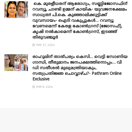
കെ. മുരളീധരന് ആരോഗ്യം, സണ്ണിജോസഫിന്
റവന്യൂ, ചാണ്ടി ഉമ്മന് കായിക- യുവജനക്ഷേമം
സാധ്യത!! പി.കെ. കുഞ്ഞാലിക്കുട്ടിക്ക്
വ്യവസായം- ഐടി വകുപ്പുകൾ… റവന്യൂ
വേണമെന്ന് കേരള കോൺഗ്രസ് (ജോസഫ്),
കൃഷി നൽകാമെന്ന് കോൺഗ്രസ്, ഇടഞ്ഞ്
തിരുവഞ്ചൂർ
MAY 17, 2026
രാഹുലിന് താത്പര്യം കെസി… വെട്ടി സോണിയ
​ഗാന്ധി, തീരുമാനം ജനപക്ഷത്തിനൊപ്പം… വി
ഡി സതീശൻ മുഖ്യമന്ത്രിയാകും,
സത്യപ്രതിജ്ഞ ചൊവ്വാഴ്ച?- Pathram Online
Exclusive
MAY 8, 2026