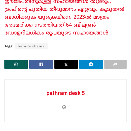
ഈജിപ്തിനുമുള്ള സഹായങ്ങൾ തുടരും,
ട്രംപിന്റെ പുതിയ തീരുമാനം ഏറ്റവും കൂടുതൽ
ബാധിക്കുക യുക്രെയ്നെ, 2023ൽ മാത്രം
അമേരിക്ക നടത്തിയത് 64 ബില്യൺ
ഡോളറിലധികം രൂപയുടെ സഹായങ്ങൾ
Tags:
barack-obama
pathram desk 5