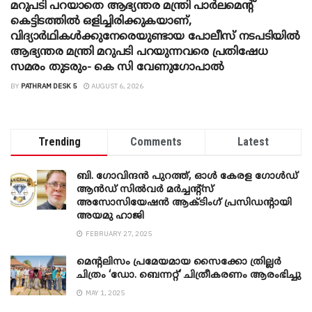
മറുപടി പറയാതെ ആഭ്യന്തര മന്ത്രി പാർലമെന്റ്
കെട്ടിടത്തിൽ ഒളിച്ചിരിക്കുകയാണ്,
വിദ്യാർഥികൾക്കുനേരെയുണ്ടായ പോലീസ് നടപടിയിൽ
ആഭ്യന്തര മന്ത്രി മറുപടി പറയുന്നവരെ പ്രതിഷേധ
സമരം തുടരും- കെ സി വേണു​ഗോപാൽ
BY
PATHRAM DESK 5
AUGUST 6, 2026
Trending
Comments
Latest
ബി. ​ഗോവിന്ദൻ പുറത്ത്, ഓൾ കേരള ഗോൾഡ്
ആൻഡ് സിൽവർ മർച്ചന്റ്സ്
അസോസിയേഷൻ ആക്ടിംഗ് പ്രസിഡന്റായി
അയമു ഹാജി
FEBRUARY 27, 2025
മെന്‍റലിസം പ്രമേയമായ സൈക്കോ ത്രില്ലർ
ചിത്രം ‘ഡോ. ബെന്നറ്റ്’ ചിത്രീകരണം ആരംഭിച്ചു
MAY 1, 2025