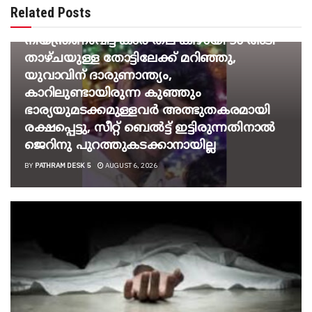
BREAKING NEWS
Related Posts
വാഹനം ഓടിക്കുന്നതിനിടെ ഉറങ്ങിപ്പോയി,
നിയന്ത്രണംവിട്ട കാർ തല കീഴായി 50 അടി
താഴ്ചയുള്ള തോട്ടിലേക്ക് മറിഞ്ഞു,
യുവാവിന് ദാരുണാന്ത്യം,
കാറിലുണ്ടായിരുന്ന കുഞ്ഞും
ഭാര്യയുമടക്കമുള്ളവർ അത്ഭുതകരമായി
രക്ഷപ്പെട്ടു, സീറ്റ് ബെൽട്ട് ഇട്ടിരുന്നതിനാൽ
ജെറിനു പുറത്തുകടക്കാനായില്ല
BY
PATHRAM DESK 5
AUGUST 6, 2026