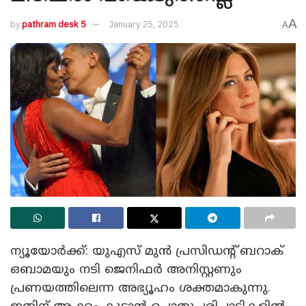
A
by
pathram desk 5
January 25, 2025
A
ന്യൂയോർക്ക്: യുഎസ് മുൻ പ്രസിഡന്റ് ബറാക്
ഒബാമയും നടി ജെനിഫർ അനിസ്റ്റണും
പ്രണയത്തിലെന്ന അഭ്യൂഹം ശക്തമാകുന്നു.