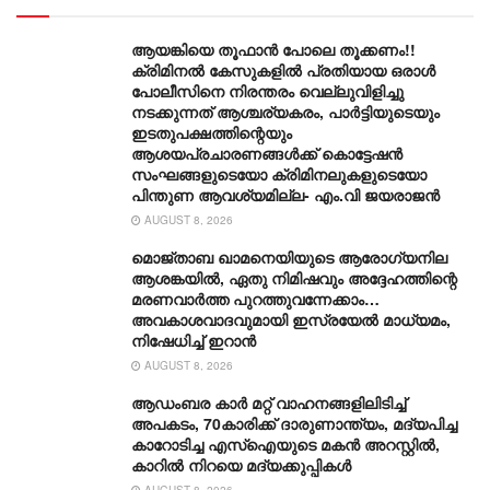
ആയങ്കിയെ തൂഫാൻ പോലെ തൂക്കണം!!
ക്രിമിനൽ കേസുകളിൽ പ്രതിയായ ഒരാൾ
പോലീസിനെ നിരന്തരം വെല്ലുവിളിച്ചു
നടക്കുന്നത് ആശ്ചര്യകരം, പാർട്ടിയുടെയും
ഇടതുപക്ഷത്തിന്റെയും
ആശയപ്രചാരണങ്ങൾക്ക് കൊട്ടേഷൻ
സംഘങ്ങളുടെയോ ക്രിമിനലുകളുടെയോ
പിന്തുണ ആവശ്യമില്ല- എം.വി ജയരാജൻ
AUGUST 8, 2026
മൊജ്താബ ഖാമനെയിയുടെ ആരോ​ഗ്യനില
ആശങ്കയിൽ, ഏതു നിമിഷവും അദ്ദേഹത്തിന്റെ
മരണവാർത്ത പുറത്തുവന്നേക്കാം…
അവകാശവാദവുമായി ഇസ്രയേൽ മാധ്യമം,
നിഷേധിച്ച് ഇറാൻ
AUGUST 8, 2026
ആഡംബര കാര്‍ മറ്റ് വാഹനങ്ങളിലിടിച്ച്
അപകടം, 70കാരിക്ക് ദാരുണാന്ത്യം, മദ്യപിച്ച
കാറോടിച്ച എസ്ഐയുടെ മകന്‍ അറസ്റ്റില്‍,
കാറില്‍ നിറയെ മദ്യക്കുപ്പികള്‍
AUGUST 8, 2026