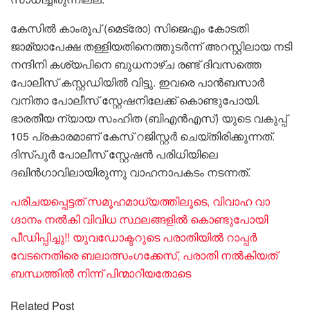
കേസിൽ കാംരൂപ് (മെട്രോ) സിജെഎം കോടതി
ജാമ്യാപേക്ഷ തള്ളിയതിനെത്തുടർന്ന് അറസ്റ്റിലായ നടി
നന്ദിനി കശ്യപിനെ ബുധനാഴ്ച രണ്ട് ദിവസത്തെ
പോലീസ് കസ്റ്റഡിയിൽ വിട്ടു. ഇവരെ പാൻബസാർ
വനിതാ പോലീസ് സ്റ്റേഷനിലേക്ക് കൊണ്ടുപോയി.
ഭാരതീയ ന്യായ സംഹിത (ബിഎൻഎസ്) യുടെ വകുപ്പ്
105 പ്രകാരമാണ് കേസ് റജിസ്റ്റർ ചെയ്തിരിക്കുന്നത്.
ദിസ്പുർ പോലീസ് സ്റ്റേഷൻ പരിധിയിലെ
ദഖിൻഗാവിലായിരുന്നു വാഹനാപകടം നടന്നത്.
പരിചയപ്പെട്ടത് സമൂഹമാധ്യത്തിലൂടെ, വിവാഹ വാ​
ഗ്ദാനം നൽകി വിവിധ സ്ഥലങ്ങളി‍ൽ കൊണ്ടുപോയി
പീഡിപ്പിച്ചു!! യുവഡോക്ടറുടെ പരാതിയിൽ റാപ്പർ
വേടനെതിരെ ബലാത്സം​ഗക്കേസ്, പരാതി നൽകിയത്
ബന്ധത്തിൽ നിന്ന് പിന്മാറിയതോടെ
Related Post