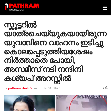
സ്കൂട്ടറിൽ
യാത്രചെയ്യുകയായിരുന്ന
യുവാവിനെ വാഹനം ഇടിച്ചു
കൊലപ്പെടുത്തിയശേഷം
നിർത്താതെ പോയി,
അസമീസ് നടി നന്ദിനി
കശ്യപ് അറസ്റ്റിൽ
A
by
pathram desk 5
July 31, 2025
A