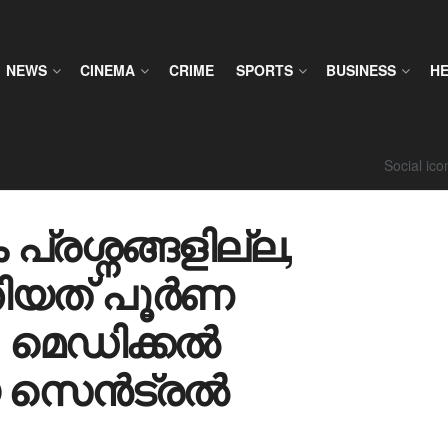
NEWS
CINEMA
CRIME
SPORTS
BUSINESS
H
Social ic
രശ്നങ്ങളില്ല,
്തിയത് പൂർണ
 മെഡിക്കൽ
യ സെൻട്രൽ