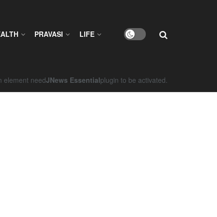
EALTH
PRAVASI
LIFE
on element need
JNews Essential
plugin to be activated.