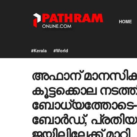
HOME
#Kerala
#World
അഫാന് മാനസിക പ്
കൂട്ടക്കൊല നടത
ബോധ്യത്തോടെ-
ബോർഡ്, പ്രതി
ജയിലിലേക്ക് മാറ്റി