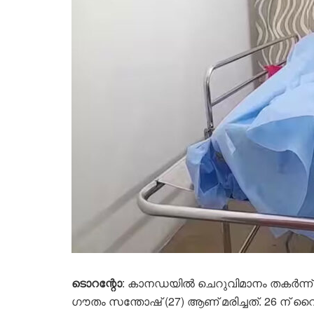
ടൊറന്റോ
: കാനഡയിൽ ചെറുവിമാനം തകർന്ന് 
ഗൗതം സന്തോഷ് (27) ആണ് മരിച്ചത്. 26 ന് വൈക