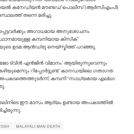
ി റോയൽ കനേഡിയൻ മൗണ്ടഡ് പൊലീസ് (ആർ‌സി‌എം‌പി)
്ഥലത്ത് തന്നെ മരിച്ചു.
യപ്പെട്ടവർക്കും അഗാധമായ അനുശോചനം
സ്ഥാനമായുള്ള കമ്പനിയായ കിസിക്
ഉടമ ആൻഡ്രൂ നെയ്‌സ്മിത്ത് പറഞ്ഞു.
ാജോ ട്വിൻ എൻജിൻ വിമാനം’ ആയിരുന്നുവെന്നും
ഴിയുമെന്നും റിപ്പോർട്ടുണ്ട്. കാനഡയിലെ ഗതാഗത
കടത്തെത്തുടർന്ന്, കമ്പനി “സാധ്യമായ എല്ലാ
ഞു.
കലിനിടെ ഈ മാസം ആദ്യം ഉണ്ടായ അപകടത്തിൽ
ചിരുന്നു.
HOSH
MALAYALI MAN DEATH