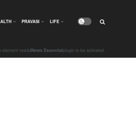
EALTH
PRAVASI
LIFE
on element need
JNews Essential
plugin to be activated.