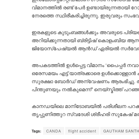
വിമാനത്തിൽ രണ്ട് പേർ ഉണ്ടായിരുന്നതായ
നേരത്തെ സ്ഥിരീകരിച്ചിരുന്നു. ഇരുവരും സംഭവസ
ഇരകളുടെ കുടുംബങ്ങൾക്കും അവരുടെ പ്രി
അറിയിക്കുന്നതായി ബ്രിട്ടിഷ് കൊളംബിയ ആ
ജിയോസ്പേഷ്യൽ ആൻഡ് ഏരിയൽ സർവേയുടെ 
അപകടത്തിൽ ഉൾപ്പെട്ട വിമാനം ‘പൈപ്പർ നവ
ഒരേസമയം എട്ട് യാത്രക്കാരെ ഉൾക്കൊള്ളാൻ ക
സുരക്ഷാ ബോർഡ് അന്വേഷണം ആരംഭിച്ചു. അപ
പിന്തുണയും നൽകുമെന്ന്” നെയ്‌സ്മിത്ത് പറഞ്
കാനഡയിലെ മാനിടോബയിൽ പരിശീലന പറക്
തൃപ്പൂണിത്തുറ സ്വദേശി ശ്രീഹരി സുകേഷ് മരിച്
Tags:
CANDA
flight accident
GAUTHAM SANT