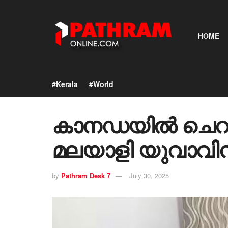
HOME
#Kerala
#World
കാനഡയിൽ ചെറുവ
മലയാളി യുവാവിന
by
Pathram Desk 7
July 30, 2025