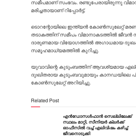
സമീപമാണ് സംഭവം. രണ്ടുപേരായിരുന്നു വിമാന
മരിച്ചതായാണ് റിപ്പോർട്ട്.
ടൊറന്റോയിലെ ഇന്ത്യൻ കോൺസുലേറ്റ് മരണം 
തടാകത്തിന് സമീപം വിമാനാകടത്തിൽ ജീവൻ നഷ
ദാരുണമായ വിയോഗത്തിൽ അഗാധമായ ദുഃഖം 
സമൂഹമാധ്യമത്തിൽ കുറിച്ചു.
യുവാവിന്റെ കുടുംബത്തിന് ആവശ്യമായ എല
ദുഃഖിതരായ കുടുംബവുമായും കാനഡയിലെ പ്ര
കോൺസുലേറ്റ് അറിയിച്ചു.
Related Post
എൻഡോസൾഫാൻ സെല്ലിലേക്ക്
സ്ഥലം മാറ്റി, സീനിയർ ക്ലർക്ക്
ഓഫീസിൽ വച്ച് എലിവിഷം കഴിച്ച്
ജീവനൊടുക്കി