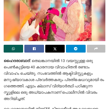
ഹൈദരാബാദ്:
തെലങ്കാനയിൽ 13 വയസ്സുള്ള ഒരു
പെൺകുട്ടിയെ 40 കാരനായ വിവാഹിതൻ രണ്ടാം
വിവാഹം ചെയ്തു. സംഭവത്തിൽ ആക്ടിവിസ്റ്റുകളും
മനുഷ്യാവകാശ പ്രവർത്തകരും പ്രതിഷേധവുമായി രം​
ഗത്തെത്തി. എട്ടാം ക്ലാസ് വിദ്യാർത്ഥി പഠിക്കുന്ന
സ്കൂളിലെ ഒരു അധ്യാപകനാണ് പൊലീസിൽ വിവരം
അറിയിച്ചത്.
ഹൈദരാബാദിൽ നിന്ന് 55 കിലോമീറ്റർ അകലെയുള്ള