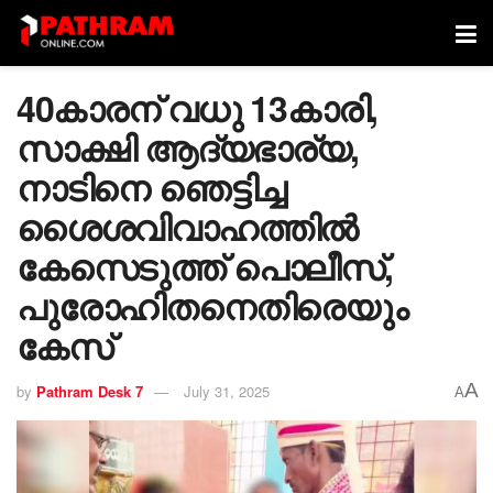
40കാരന് വധു 13കാരി,
സാക്ഷി ആദ്യഭാര്യ,
നാടിനെ ഞെട്ടിച്ച
ശൈശവിവാഹത്തിൽ
കേസെടുത്ത് പൊലീസ്,
പുരോഹിതനെതിരെയും
കേസ്
A
by
Pathram Desk 7
July 31, 2025
A