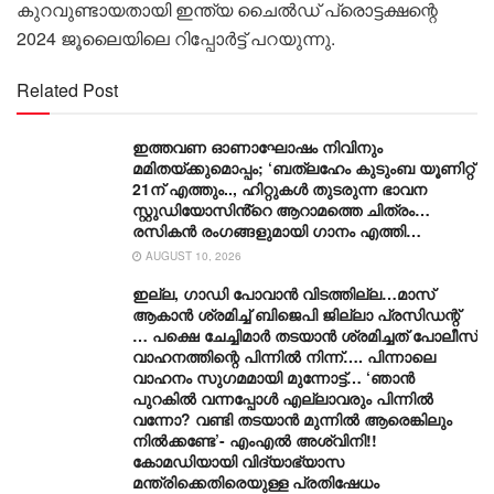
കുറവുണ്ടായതായി ഇന്ത്യ ചൈൽഡ് പ്രൊട്ടക്ഷന്റെ
2024 ജൂലൈയിലെ റിപ്പോർട്ട് പറയുന്നു.
Related Post
ഇത്തവണ ഓണാഘോഷം നിവിനും
മമിതയ്ക്കുമൊപ്പം; ‘ബത്‍ലഹേം കുടുംബ യൂണിറ്റ്
21ന് എത്തും.., ഹിറ്റുകൾ തുടരുന്ന ഭാവന
സ്റ്റുഡിയോസിൻ്റെ ആറാമത്തെ ചിത്രം…
രസികൻ രംഗങ്ങളുമായി ഗാനം എത്തി…
AUGUST 10, 2026
ഇല്ല, ​ഗാഡി പോവാൻ വിടത്തില്ല…മാസ്
ആകാൻ ശ്രമിച്ച് ബിജെപി ജില്ലാ പ്രസിഡന്റ്
… പക്ഷെ ചേച്ചിമാർ തടയാൻ ശ്രമിച്ചത് പോലീസ്
വാഹനത്തിന്റെ പിന്നിൽ നിന്ന്…. പിന്നാലെ
വാഹനം സു​ഗമമായി മുന്നോട്ട്… ‘ഞാൻ
പുറകിൽ വന്നപ്പോൾ എല്ലാവരും പിന്നിൽ
വന്നോ? വണ്ടി തടയാൻ മുന്നിൽ ആരെങ്കിലും
നിൽക്കണ്ടേ’- എംഎൽ അശ്വിനി!!
കോമഡിയായി വിദ്യാഭ്യാസ
മന്ത്രിക്കെതിരെയുള്ള പ്രതിഷേധം