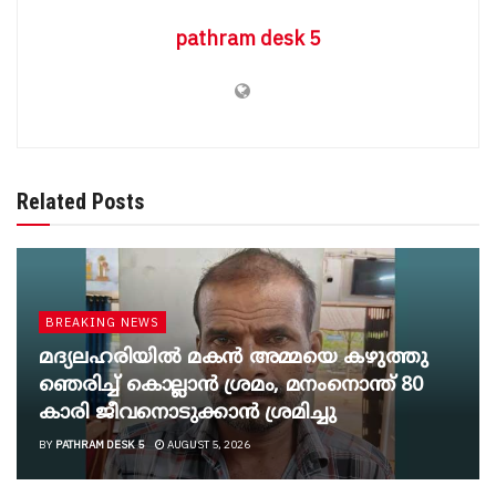
pathram desk 5
Related Posts
BREAKING NEWS
മദ്യലഹരിയിൽ മകൻ അമ്മയെ കഴുത്തു
ഞെരിച്ച് കൊല്ലാൻ ശ്രമം, മനംനൊന്ത് 80
കാരി ജീവനൊടുക്കാൻ ശ്രമിച്ചു
BY
PATHRAM DESK 5
AUGUST 5, 2026