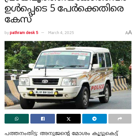
ഉൾപ്പെടെ 5 പേർക്കെതിരെ
കേസ്
A
by
pathram desk 5
March 4, 2025
A
പത്തനംതിട്ട: അനുജന്റെ മോശം കൂട്ടുകെട്ട്