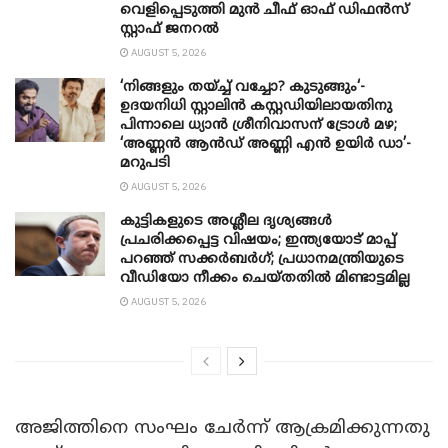
വെളിപ്പെടുത്തി മുൻ ചീഫ് ഓഫ് ഡിഫൻസ്
സ്റ്റാഫ് ജനറൽ
AUGUST 5, 2026
‘നിങ്ങളും തയ്ച്ച് വച്ചോ? കുടുങ്ങും‘-
ഉദയനിധി സ്റ്റാലിൻ കസ്റ്റഡിയിലായതിനു
പിന്നാലെ ധ്യാൻ ശ്രീനിവാസന് ട്രോൾ മഴ;
‘അണ്ണൻ ആൻഡ് അണ്ണി എൻ ഉയിർ ഡാ’-
മറുപടി
AUGUST 5, 2026
കുട്ടികളുടെ അശ്ലീല ദൃശ്യങ്ങൾ
പ്രചരിക്കപ്പെട്ട വിഷയം; ഇന്ത്യയോട് മാപ്പ്
പറഞ്ഞ് സക്കർബർഗ്; പ്രധാനമന്ത്രിയുടെ
വീഡിയോ നീക്കം ചെയ്തതിൽ മിണ്ടാട്ടമില്ല
AUGUST 5, 2026
അജിത്തിനെ സംഘം ചേർന്ന് ആക്രമിക്കുന്നതു