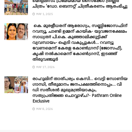
മെന്‍റലിസം പ്രമേയമായ സൈക്കോ ത്രില്ലർ
ചിത്രം ‘ഡോ. ബെന്നറ്റ്’ ചിത്രീകരണം ആരംഭിച്ചു
MAY 1, 2025
കെ. മുരളീധരന് ആരോഗ്യം, സണ്ണിജോസഫിന്
റവന്യൂ, ചാണ്ടി ഉമ്മന് കായിക- യുവജനക്ഷേമം
സാധ്യത!! പി.കെ. കുഞ്ഞാലിക്കുട്ടിക്ക്
വ്യവസായം- ഐടി വകുപ്പുകൾ… റവന്യൂ
വേണമെന്ന് കേരള കോൺഗ്രസ് (ജോസഫ്),
കൃഷി നൽകാമെന്ന് കോൺഗ്രസ്, ഇടഞ്ഞ്
തിരുവഞ്ചൂർ
MAY 17, 2026
രാഹുലിന് താത്പര്യം കെസി… വെട്ടി സോണിയ
​ഗാന്ധി, തീരുമാനം ജനപക്ഷത്തിനൊപ്പം… വി
ഡി സതീശൻ മുഖ്യമന്ത്രിയാകും,
സത്യപ്രതിജ്ഞ ചൊവ്വാഴ്ച?- Pathram Online
Exclusive
MAY 8, 2026