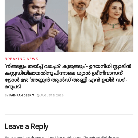
BREAKING NEWS
‘നിങ്ങളും തയ്ച്ച് വച്ചോ? കുടുങ്ങും‘- ഉദയനിധി സ്റ്റാലിൻ
കസ്റ്റഡിയിലായതിനു പിന്നാലെ ധ്യാൻ ശ്രീനിവാസന്
ട്രോൾ മഴ; ‘അണ്ണൻ ആൻഡ് അണ്ണി എൻ ഉയിർ ഡാ’-
മറുപടി
BY
PATHRAM DESK 7
AUGUST 5, 2026
Leave a Reply
Your email address will not be published.
Required fields are