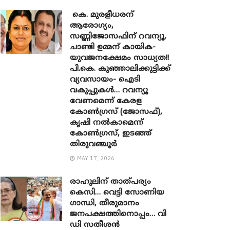
കെ. മുരളീധരന്
ആരോഗ്യം,
സണ്ണിജോസഫിന് റവന്യൂ,
ചാണ്ടി ഉമ്മന് കായിക-
യുവജനക്ഷേമം സാധ്യത!!
പി.കെ. കുഞ്ഞാലിക്കുട്ടിക്ക്
വ്യവസായം- ഐടി
വകുപ്പുകൾ… റവന്യൂ
വേണമെന്ന് കേരള
കോൺഗ്രസ് (ജോസഫ്),
കൃഷി നൽകാമെന്ന്
കോൺഗ്രസ്, ഇടഞ്ഞ്
തിരുവഞ്ചൂർ
MAY 17, 2026
രാഹുലിന് താത്പര്യം
കെസി… വെട്ടി സോണിയ ​
ഗാന്ധി, തീരുമാനം
ജനപക്ഷത്തിനൊപ്പം… വി
ഡി സതീശൻ