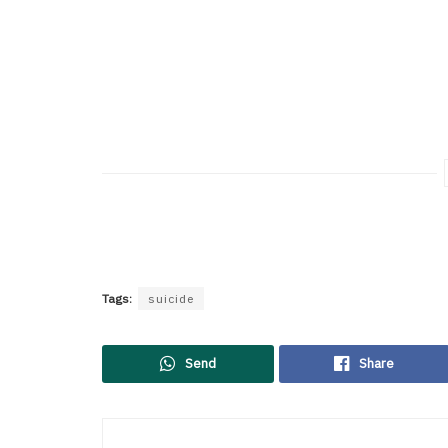
Tags:
suicide
Send
Share