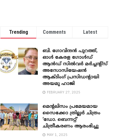
Trending
Comments
Latest
ബി. ​ഗോവിന്ദൻ പുറത്ത്,
ഓൾ കേരള ഗോൾഡ്
ആൻഡ് സിൽവർ മർച്ചന്റ്സ്
അസോസിയേഷൻ
ആക്ടിംഗ് പ്രസിഡന്റായി
അയമു ഹാജി
FEBRUARY 27, 2025
മെന്‍റലിസം പ്രമേയമായ
സൈക്കോ ത്രില്ലർ ചിത്രം
‘ഡോ. ബെന്നറ്റ്’
ചിത്രീകരണം ആരംഭിച്ചു
MAY 1, 2025