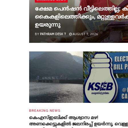
ക്ഷേമ പെൻഷൻ വീട്ടിലെത്തില്ല; കിട
കൈകളിലെത്തിക്കും, മറ്റുള്ളവർക്ക
ഉയരുന്നു
BY
PATHRAM DESK 7
AUGUST 7, 2026
BREAKING NEWS
കെഎസ്ഇബിക്ക് ആശ്വാസ മഴ!
അണക്കെട്ടുകളിൽ ജലനിരപ്പ് ഉയർന്നു, വെള്