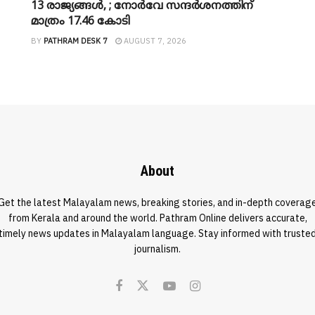
13 രാജ്യങ്ങൾ, ; നോർവേ സന്ദർശനത്തിന്
മാത്രം 17.46 കോടി
BY
PATHRAM DESK 7
AUGUST 7, 2026
About
Get the latest Malayalam news, breaking stories, and in-depth coverag
from Kerala and around the world. Pathram Online delivers accurate,
timely news updates in Malayalam language. Stay informed with truste
journalism.