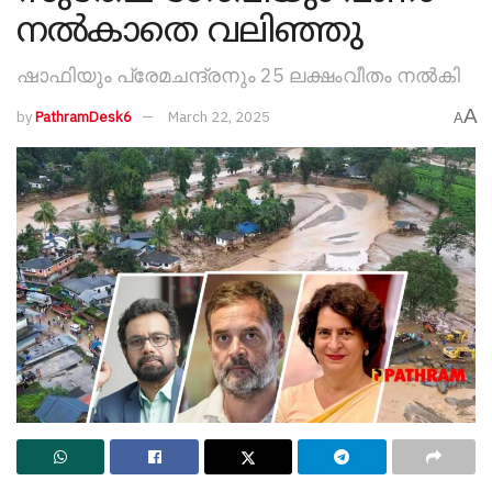
നല്‍കാതെ വലിഞ്ഞു
ഷാഫിയും പ്രേമചന്ദ്രനും 25 ലക്ഷംവീതം നല്‍കി
A
by
PathramDesk6
March 22, 2025
A