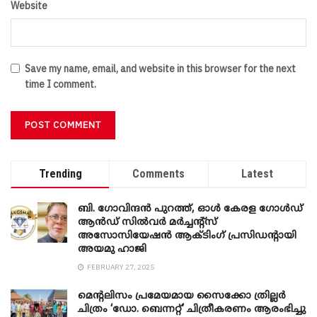
Website
Save my name, email, and website in this browser for the next
time I comment.
Trending
Comments
Latest
ബി. ​ഗോവിന്ദൻ പുറത്ത്, ഓൾ കേരള ഗോൾഡ്
ആൻഡ് സിൽവർ മർച്ചന്റ്സ്
അസോസിയേഷൻ ആക്ടിംഗ് പ്രസിഡന്റായി
അയമു ഹാജി
FEBRUARY 27, 2025
മെന്‍റലിസം പ്രമേയമായ സൈക്കോ ത്രില്ലർ
ചിത്രം ‘ഡോ. ബെന്നറ്റ്’ ചിത്രീകരണം ആരംഭിച്ചു