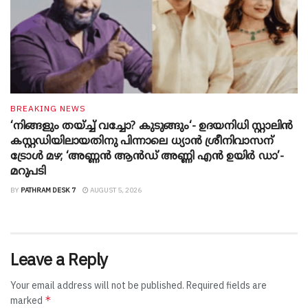
BREAKING NEWS
‘നിങ്ങളും തയ്ച്ച് വച്ചോ? കുടുങ്ങും‘- ഉദയനിധി സ്റ്റാലിൻ
കസ്റ്റഡിയിലായതിനു പിന്നാലെ ധ്യാൻ ശ്രീനിവാസന്
ട്രോൾ മഴ; ‘അണ്ണൻ ആൻഡ് അണ്ണി എൻ ഉയിർ ഡാ’-
മറുപടി
BY
PATHRAM DESK 7
AUGUST 5, 2026
Leave a Reply
Your email address will not be published.
Required fields are
*
marked