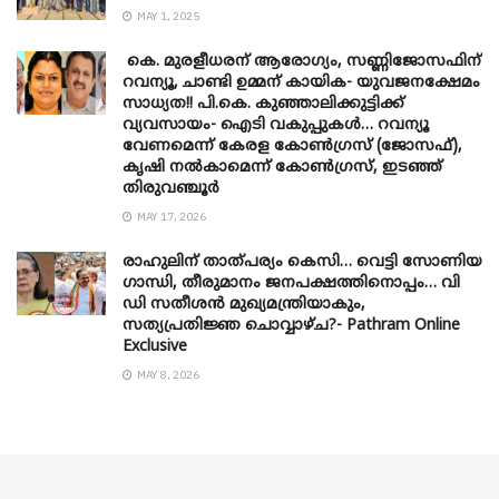
MAY 1, 2025
കെ. മുരളീധരന് ആരോഗ്യം, സണ്ണിജോസഫിന്
റവന്യൂ, ചാണ്ടി ഉമ്മന് കായിക- യുവജനക്ഷേമം
സാധ്യത!! പി.കെ. കുഞ്ഞാലിക്കുട്ടിക്ക്
വ്യവസായം- ഐടി വകുപ്പുകൾ… റവന്യൂ
വേണമെന്ന് കേരള കോൺഗ്രസ് (ജോസഫ്),
കൃഷി നൽകാമെന്ന് കോൺഗ്രസ്, ഇടഞ്ഞ്
തിരുവഞ്ചൂർ
MAY 17, 2026
രാഹുലിന് താത്പര്യം കെസി… വെട്ടി സോണിയ
​ഗാന്ധി, തീരുമാനം ജനപക്ഷത്തിനൊപ്പം… വി
ഡി സതീശൻ മുഖ്യമന്ത്രിയാകും,
സത്യപ്രതിജ്ഞ ചൊവ്വാഴ്ച?- Pathram Online
Exclusive
MAY 8, 2026