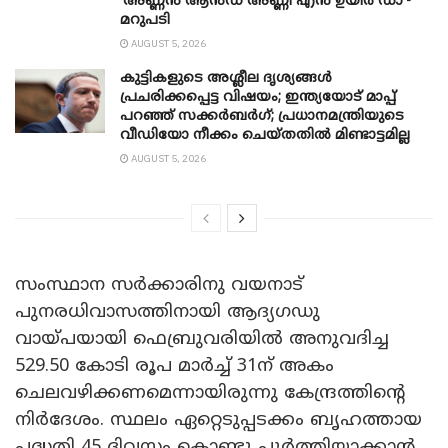
‘അണ്ണൻ ആൻഡ് അണ്ണി എൻ ഉയിർ ഡാ’-
മറുപടി
AUGUST 5, 2026
കുട്ടികളുടെ അശ്ലീല ദൃശ്യങ്ങൾ
പ്രചരിക്കപ്പെട്ട വിഷയം; ഇന്ത്യയോട് മാപ്പ്
പറഞ്ഞ് സക്കർബർഗ്; പ്രധാനമന്ത്രിയുടെ
വീഡിയോ നീക്കം ചെയ്തതിൽ മിണ്ടാട്ടമില്ല
AUGUST 5, 2026
സംസ്ഥാന സര്‍ക്കാരിനു വയനാട്
പുനരധിവാസത്തിനായി ആദ്യഗഡു
വായ്പയായി ഫെബ്രുവരിയില്‍ അനുവദിച്ച
529.50 കോടി രൂപ മാര്‍ച്ച് 31ന് അകം
ചെലവഴിക്കണമെന്നായിരുന്നു കേന്ദ്രത്തിന്റെ
നിര്‍ദേശം. സ്ഥലം ഏറ്റെടുപ്പടക്കം ബൃഹത്തായ
പദ്ധതി 45 ദിവസം കൊണ്ടു പൂര്‍ത്തിയാക്കാന്‍