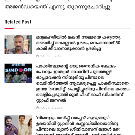
അജന്‍ഡയെന്ത് എന്നു തുറന്നുചോദിച്ചു.
Related Post
മദ്യലഹരിയിൽ മകൻ അമ്മയെ കഴുത്തു
ഞെരിച്ച് കൊല്ലാൻ ശ്രമം, മനംനൊന്ത് 80
കാരി ജീവനൊടുക്കാൻ ശ്രമിച്ചു
AUGUST 5, 2026
പാക്കിസ്ഥാന്റെ ഒരു സൈനിക കേന്ദ്രം
പോലും ഇന്ത്യൻ റഡാറിന് പുറത്തല്ല!!
ഓപ്പറേഷൻ സിന്ദൂരിനു പിന്നാലെ
വെടിനിർത്തൽ ആവശ്യപ്പെട്ട പാക്കിസ്ഥാനെ
ഇന്ത്യ ‘വെയിറ്റ്’ ചെയ്യിച്ചതിനു പിന്നിലെ ലക്ഷ്യം
വെളിപ്പെടുത്തി മുൻ ചീഫ് ഓഫ് ഡിഫൻസ്
സ്റ്റാഫ് ജനറൽ
AUGUST 5, 2026
‘നിങ്ങളും തയ്ച്ച് വച്ചോ? കുടുങ്ങും‘-
ഉദയനിധി സ്റ്റാലിൻ കസ്റ്റഡിയിലായതിനു
പിന്നാലെ ധ്യാൻ ശ്രീനിവാസന് ട്രോൾ മഴ;