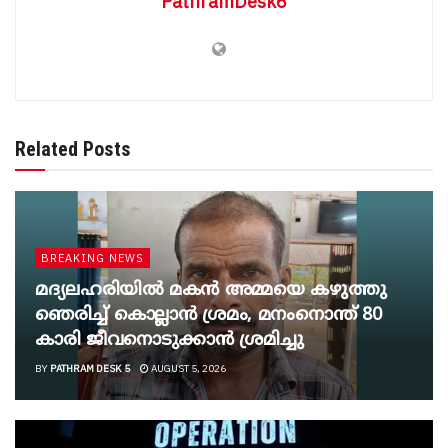
PathramDesk6
Related Posts
BREAKING NEWS
മദ്യലഹരിയിൽ മകൻ അമ്മയെ കഴുത്തു
ഞെരിച്ച് കൊല്ലാൻ ശ്രമം, മനംനൊന്ത് 80
കാരി ജീവനൊടുക്കാൻ ശ്രമിച്ചു
BY
PATHRAM DESK 5
AUGUST 5, 2026