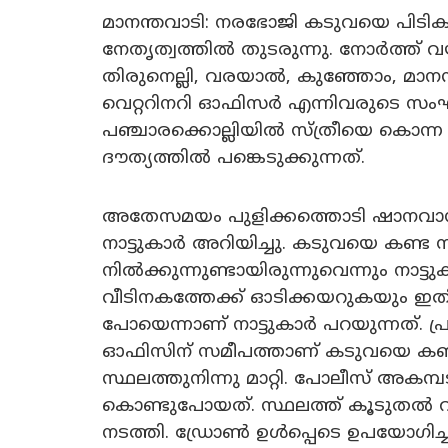
മാനന്തവാടി: നരഭോജി കടുവയെ പിടികൂട
നേതൃത്വത്തിൽ തുടരുന്നു. നോർത്ത് വ
തിരുനെല്ലി, വരയാൽ, കുഞ്ഞോം, മാനന്ത
വെറ്ററിനറി ഓഫിസർ എന്നിവരുടെ സംഘത
പഞ്ചാരക്കൊല്ലിയിൽ സ്ത്രീയെ കൊന്
ദൗത്യത്തിൽ പങ്കെടുക്കുന്നത്.
അതേസമയം പുളിക്കത്തൊടി ഷാനവാസിന്
നാട്ടുകാർ അറിയിച്ചു. കടുവയെ കണ്ട സമയ
നിൽക്കുന്നുണ്ടായിരുന്നുവെന്നും നാട
വീടിനകത്തേക്ക് ഓടിക്കയറുകയും ഇതിന
പോയെന്നാണ് നാട്ടുകാർ പറയുന്നത്. 
ഓഫിസിന് സമീപത്താണ് കടുവയെ കണ്ട
സ്ഥലത്തുനിന്നു മാറ്റി. പോലീസ് അകമ്
കൊണ്ടുപോയത്. സ്ഥലത്ത് കൂടുതൽ വ
നടത്തി. ഡ്രോൺ ഉൾപ്പെടെ ഉപയോഗിച