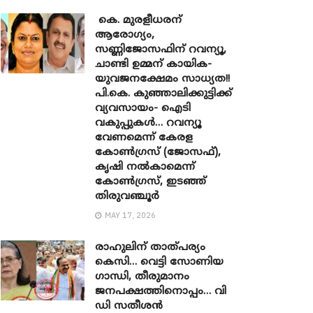
കെ. മുരളീധരന്
ആരോഗ്യം,
സണ്ണിജോസഫിന് റവന്യൂ,
ചാണ്ടി ഉമ്മന് കായിക-
യുവജനക്ഷേമം സാധ്യത!!
പി.കെ. കുഞ്ഞാലിക്കുട്ടിക്ക്
വ്യവസായം- ഐടി
വകുപ്പുകൾ… റവന്യൂ
വേണമെന്ന് കേരള
കോൺഗ്രസ് (ജോസഫ്),
കൃഷി നൽകാമെന്ന്
കോൺഗ്രസ്, ഇടഞ്ഞ്
തിരുവഞ്ചൂർ
MAY 17, 2026
രാഹുലിന് താത്പര്യം
കെസി… വെട്ടി സോണിയ ​
ഗാന്ധി, തീരുമാനം
ജനപക്ഷത്തിനൊപ്പം… വി
ഡി സതീശൻ