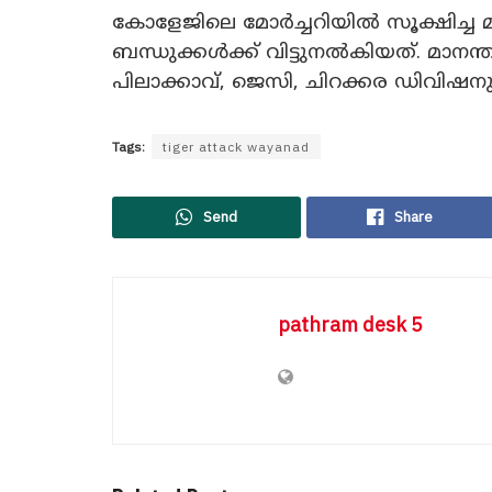
കോളേജിലെ മോർച്ചറിയിൽ സൂക്ഷിച്
ബന്ധുക്കൾക്ക് വിട്ടുനൽകിയത്. മാനന
പിലാക്കാവ്, ജെസി, ചിറക്കര ഡിവി
Tags:
tiger attack wayanad
Send
Share
pathram desk 5