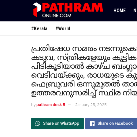
HOME
N
#Kerala
#World
പ്രതിഷേധ സമരം നടന്നുകൊ
കടുവ, സ്ത്രീകളേയും കുട്ടി
പിടികൂടിയാൽ കാഴ്ച ബം​ഗ്ലാ
വെടിവയ്ക്കും, രാധയുടെ ക
ഫെബ്രുവരി ഒന്നുമുതൽ താ
ഉത്തരവനുസരിച്ച് സ്ഥിര ന
by
pathram desk 5
January 25, 2025
Share on WhatsApp
Share on Facebook