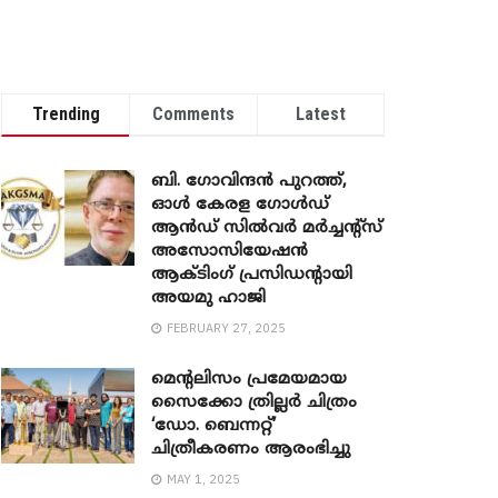
Trending
Comments
Latest
ബി. ​ഗോവിന്ദൻ പുറത്ത്,
ഓൾ കേരള ഗോൾഡ്
ആൻഡ് സിൽവർ മർച്ചന്റ്സ്
അസോസിയേഷൻ
ആക്ടിംഗ് പ്രസിഡന്റായി
അയമു ഹാജി
FEBRUARY 27, 2025
മെന്‍റലിസം പ്രമേയമായ
സൈക്കോ ത്രില്ലർ ചിത്രം
‘ഡോ. ബെന്നറ്റ്’
ചിത്രീകരണം ആരംഭിച്ചു
MAY 1, 2025