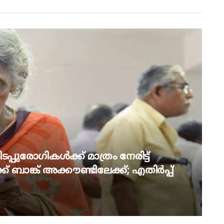
പ്പുരോഗികൾക്ക് മാത്രം നേരിട്ട്
് ബാങ്ക് അക്കൗണ്ടിലേക്ക്; എതിർപ്പ്