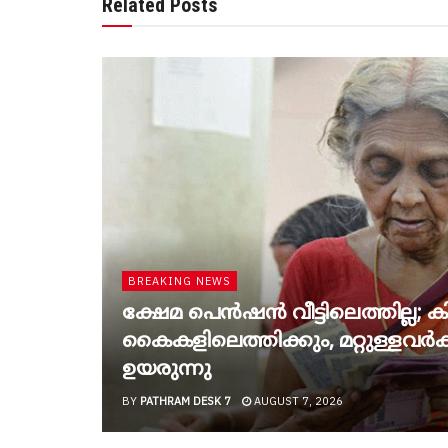
Related Posts
BREAKING NEWS
ക്ഷേമ പെൻഷൻ വീട്ടിലെത്തില്ല; കിട
കൈകളിലെത്തിക്കും, മറ്റുള്ളവർക്ക
ഉയരുന്നു
BY
PATHRAM DESK 7
AUGUST 7, 2026