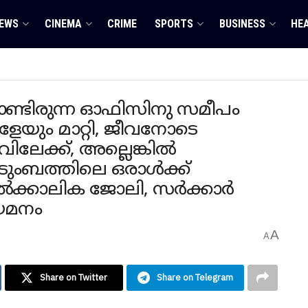
EWS
CINEMA
CRIME
SPORTS
BUSINESS
HE
ണ്ടിരുന്ന ഓഫിസിനു സമീപം
കളേയും മാറ്റി, ജീവനോടെ
വിലേക്ക്, അല്ലെങ്കിൽ
ുടുംബത്തിലെ ഒരാൾക്ക്
ൽക്കാലിക ജോലി, സർക്കാർ
ിയമനം
A
A
Share on Twitter
Share on Telegram