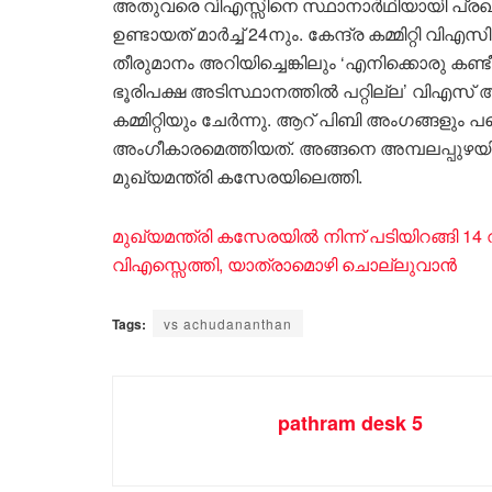
അതുവരെ വിഎസ്സിനെ സ്ഥാനാർഥിയായി പ്രഖ്യ
ഉണ്ടായത് മാർച്ച് 24നും. കേന്ദ്ര കമ്മിറ്റി വിഎസ
തീരുമാനം അറിയിച്ചെങ്കിലും ‘എനിക്കൊരു കണ്ടീഷന
ഭൂരിപക്ഷ അടിസ്ഥാനത്തിൽ പറ്റില്ല’ വിഎസ് അറി
കമ്മിറ്റിയും ചേർന്നു. ആറ് പിബി അംഗങ്ങളും 
അംഗീകാരമെത്തിയത്. അങ്ങനെ അമ്പലപ്പുഴയിൽ ന
മുഖ്യമന്ത്രി കസേരയിലെത്തി.
മുഖ്യമന്ത്രി കസേരയിൽ നിന്ന് പടിയിറങ്ങി 14 വർ
വിഎസ്സെത്തി, യാത്രാമൊഴി ചൊല്ലുവാൻ
Tags:
vs achudananthan
pathram desk 5