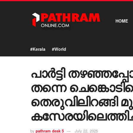
HOME
#Kerala
#World
പാർട്ടി തഴഞ്ഞപ്
തന്നെ ചെങ്കൊടിയ
തെരുവിലിറങ്ങി മു
കസേരയിലെത്തിച
by
pathram desk 5
July 22, 2025