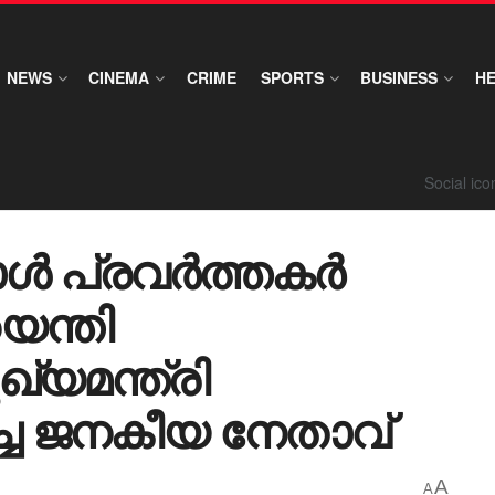
NEWS
CINEMA
CRIME
SPORTS
BUSINESS
H
Social ic
പോൾ പ്രവർത്തകർ
െന്തി
ഖ്യമന്ത്രി
്ച ജനകീയ നേതാവ്
A
A