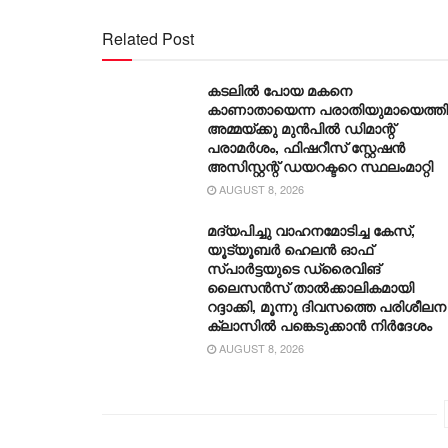
Related Post
കടലിൽ പോയ മകനെ
കാണാതായെന്ന പരാതിയുമായെത്ത
അമ്മയ്ക്കു മുൻപിൽ ഡിമാന്റ്
പരാമർശം, ഫിഷറീസ് സ്റ്റേഷൻ
അസിസ്റ്റന്റ് ഡയറക്ടറെ സ്ഥലംമാറ്റി
AUGUST 8, 2026
മദ്യപിച്ചു വാഹനമോടിച്ച കേസ്,
യൂട്യൂബർ ഹെലൻ ഓഫ്
സ്പാർട്ടയുടെ ഡ്രൈവിങ്
ലൈസൻസ് താൽക്കാലികമായി
റദ്ദാക്കി, മൂന്നു ദിവസത്തെ പരിശീലന
ക്ലാസിൽ പങ്കെടുക്കാൻ നിർദേശം
AUGUST 8, 2026