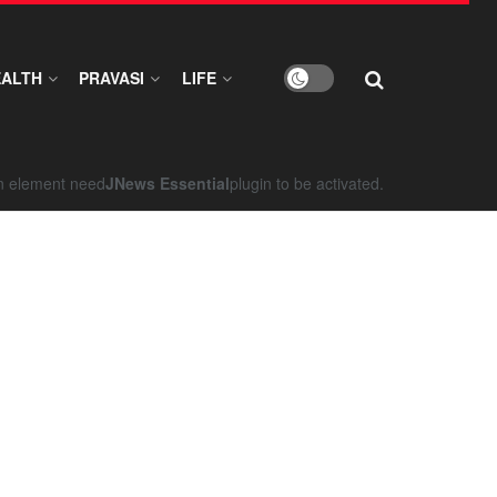
EALTH
PRAVASI
LIFE
on element need
JNews Essential
plugin to be activated.