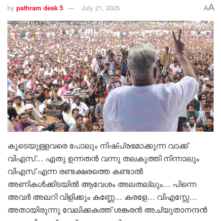
A
by
pathram desk 5
July 21, 2025
A
കൂടെയുള്ളവരെ പോലും നിഷ്പ്രഭമാക്കുന്ന വാക്ക്
വിഎസ്… ഏതു ഉന്നതൻ വന്നു തലകുത്തി നിന്നാലും
വിഎസ് എന്ന രണ്ടക്ഷരത്തെ കണ്ടാൽ
അണികൾക്കിടയിൽ ആവേശം അലതല്ലും… പിന്നെ
അവർ അലറി വിളിക്കും കണ്ണേ… കരളേ… വിഎസ്സേ…
അതായിരുന്നു വേലിക്കകത്ത് ശങ്കരൻ അച്യുതാനന്ദൻ