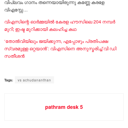
വിപ്ലവം ​ഗാനം തന്നെയായിരുന്നു കണ്ണേ കരളേ
വിഎസ്സേ…
വിഎസിന്റെ ഓർമ്മയില്‍ കേരള ഹൗസിലെ 204 നമ്പർ
മുറി; ഇഷ്ട മുറിക്കായി കലഹിച്ച കഥ
‘തോല്‍വിയിലും ജയിക്കുന്ന, എപ്പോഴും പ്രതിപക്ഷ
സ്വരമുള്ള ഒറ്റയാന്‍’: വിഎസിനെ അനുസ്മരിച്ച് വി ഡി
സതീശൻ
Tags:
vs achudananthan
pathram desk 5