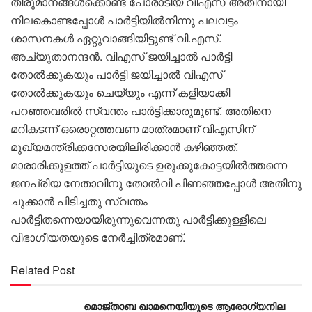
തീരുമാനങ്ങൾക്കൊണ്ട് പോരാടിയ വിഎസ് അതിനായി
നിലകൊണ്ടപ്പോൾ പാർട്ടിയിൽനിന്നു പലവട്ടം
ശാസനകൾ ഏറ്റുവാങ്ങിയിട്ടുണ്ട് വി.എസ്.
അച്യുതാനന്ദൻ. വിഎസ് ജയിച്ചാൽ പാർട്ടി
തോൽക്കുകയും പാർട്ടി ജയിച്ചാൽ വിഎസ്
തോൽക്കുകയും ചെയ്യും എന്ന് കളിയാക്കി
പറഞ്ഞവരിൽ സ്വന്തം പാർട്ടിക്കാരുമുണ്ട്. അതിനെ
മറികടന്ന് ഒരൊറ്റത്തവണ മാത്രമാണ് വിഎസിന്
മുഖ്യമന്ത്രിക്കസേരയിലിരിക്കാൻ കഴിഞ്ഞത്.
മാരാരിക്കുളത്ത് പാർട്ടിയുടെ ഉരുക്കുകോട്ടയിൽത്തന്നെ
ജനപ്രിയ നേതാവിനു തോൽവി പിണഞ്ഞപ്പോൾ അതിനു
ചുക്കാൻ പിടിച്ചതു സ്വന്തം
പാർട്ടിതന്നെയായിരുന്നുവെന്നതു പാർട്ടിക്കുള്ളിലെ
വിഭാഗീയതയുടെ നേർച്ചിത്രമാണ്.
Related Post
മൊജ്താബ ഖാമനെയിയുടെ ആരോ​ഗ്യനില