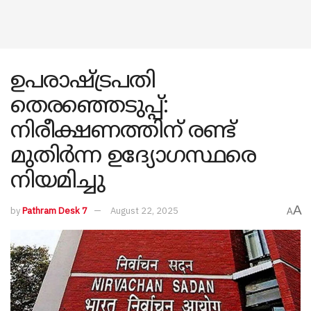
ഉപരാഷ്ട്രപതി
തെരഞ്ഞെടുപ്പ്:
നിരീക്ഷണത്തിന് രണ്ട്
മുതിർന്ന ഉദ്യോഗസ്ഥരെ
നിയമിച്ചു
A
by
Pathram Desk 7
August 22, 2025
A