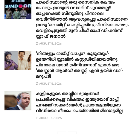
പാക്കിസ്ഥാന്റെ ഒരു സൈനിക കേന്ദ്രം
പോലും ഇന്ത്യൻ റഡാറിന് പുറത്തല്ല!!
ഓപ്പറേഷൻ സിന്ദൂരിനു പിന്നാലെ
വെടിനിർത്തൽ ആവശ്യപ്പെട്ട പാക്കിസ്ഥാനെ
ഇന്ത്യ ‘വെയിറ്റ്’ ചെയ്യിച്ചതിനു പിന്നിലെ ലക്ഷ്യം
വെളിപ്പെടുത്തി മുൻ ചീഫ് ഓഫ് ഡിഫൻസ്
സ്റ്റാഫ് ജനറൽ
AUGUST 5, 2026
‘നിങ്ങളും തയ്ച്ച് വച്ചോ? കുടുങ്ങും‘-
ഉദയനിധി സ്റ്റാലിൻ കസ്റ്റഡിയിലായതിനു
പിന്നാലെ ധ്യാൻ ശ്രീനിവാസന് ട്രോൾ മഴ;
‘അണ്ണൻ ആൻഡ് അണ്ണി എൻ ഉയിർ ഡാ’-
മറുപടി
AUGUST 5, 2026
കുട്ടികളുടെ അശ്ലീല ദൃശ്യങ്ങൾ
പ്രചരിക്കപ്പെട്ട വിഷയം; ഇന്ത്യയോട് മാപ്പ്
പറഞ്ഞ് സക്കർബർഗ്; പ്രധാനമന്ത്രിയുടെ
വീഡിയോ നീക്കം ചെയ്തതിൽ മിണ്ടാട്ടമില്ല
AUGUST 5, 2026