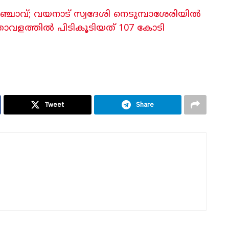
്ചാവ്; വയനാട് സ്വദേശി നെടുമ്പാശേരിയിൽ
താവളത്തിൽ പിടികൂടിയത് 107 കോടി
Tweet
Share