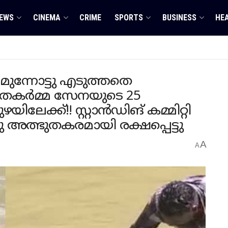
EWS
CINEMA
CRIME
SPORTS
BUSINESS
HE
മുന്നോട്ടു എടുത്തതെ
 ഹരിതകർമ്മ സേനയുടെ 25
ിലേക്ക്!! സ്റ്റാൻഡിങ് കമ്മിറ്റി
ത്ഭുതകരമായി രക്ഷപ്പെട്ടു
A
A