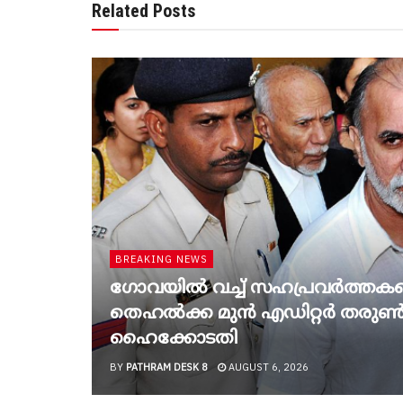
Related Posts
BREAKING NEWS
ഗോവയിൽ വച്ച് സഹപ്രവര്‍ത്തകയെ
തെഹൽക്ക മുൻ എഡിറ്റർ തരുൺ 
ഹൈക്കോടതി
BY
PATHRAM DESK 8
AUGUST 6, 2026