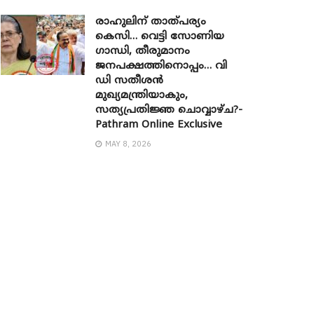
രാഹുലിന് താത്പര്യം
കെസി… വെട്ടി സോണിയ ​
ഗാന്ധി, തീരുമാനം
ജനപക്ഷത്തിനൊപ്പം… വി
ഡി സതീശൻ
മുഖ്യമന്ത്രിയാകും,
സത്യപ്രതിജ്ഞ ചൊവ്വാഴ്ച?-
Pathram Online Exclusive
MAY 8, 2026