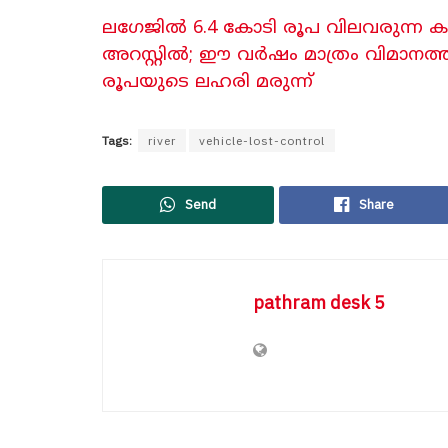
ലഗേജിൽ 6.4 കോടി രൂപ വിലവരുന്ന കഞ
അറസ്റ്റിൽ; ഈ വർഷം മാത്രം വിമാനത്
രൂപയുടെ ലഹരി മരുന്ന്
Tags:
river
vehicle-lost-control
Send
Share
pathram desk 5