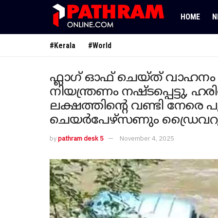
HOME
N
#Kerala
#World
ഫ്ലാഗ് ഓഫ് ചെയ്ത് വാഹനം 
നിയന്ത്രണം നഷ്‌ടപ്പെട്ടു,
ലക്ഷത്തിന്റെ വണ്ടി നേരെ പുഴയ
ചെയർപേഴ്‌സണും ഡ്രൈവറു അ
by
pathram desk 5
November 4, 2025