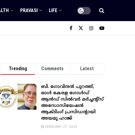
ALTH
PRAVASI
LIFE
Trending
Comments
Latest
ബി. ​ഗോവിന്ദൻ പുറത്ത്,
ഓൾ കേരള ഗോൾഡ്
ആൻഡ് സിൽവർ മർച്ചന്റ്സ്
അസോസിയേഷൻ
ആക്ടിംഗ് പ്രസിഡന്റായി
അയമു ഹാജി
FEBRUARY 27, 2025