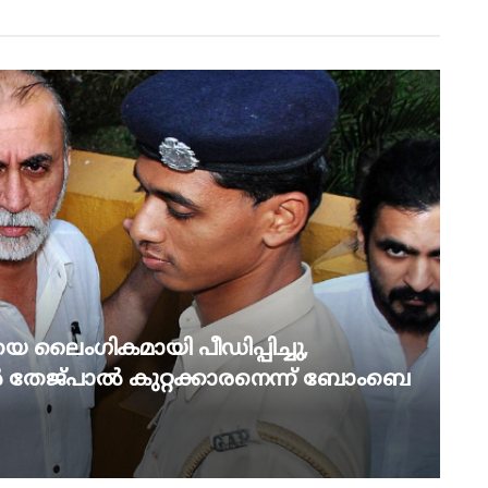
 ലൈംഗികമായി പീഡിപ്പിച്ചു,
തേജ്പാൽ കുറ്റക്കാരനെന്ന് ബോംബെ