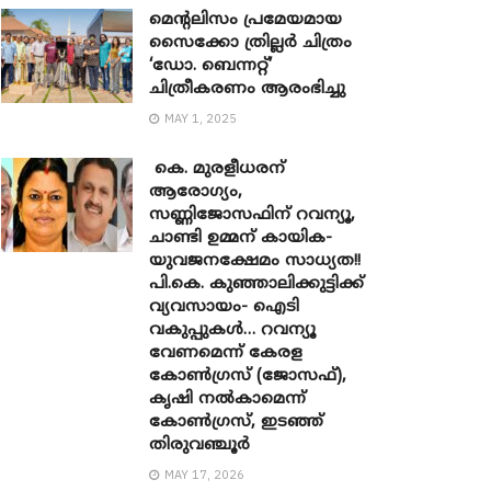
മെന്‍റലിസം പ്രമേയമായ
സൈക്കോ ത്രില്ലർ ചിത്രം
‘ഡോ. ബെന്നറ്റ്’
ചിത്രീകരണം ആരംഭിച്ചു
MAY 1, 2025
കെ. മുരളീധരന്
ആരോഗ്യം,
സണ്ണിജോസഫിന് റവന്യൂ,
ചാണ്ടി ഉമ്മന് കായിക-
യുവജനക്ഷേമം സാധ്യത!!
പി.കെ. കുഞ്ഞാലിക്കുട്ടിക്ക്
വ്യവസായം- ഐടി
വകുപ്പുകൾ… റവന്യൂ
വേണമെന്ന് കേരള
കോൺഗ്രസ് (ജോസഫ്),
കൃഷി നൽകാമെന്ന്
കോൺഗ്രസ്, ഇടഞ്ഞ്
തിരുവഞ്ചൂർ
MAY 17, 2026