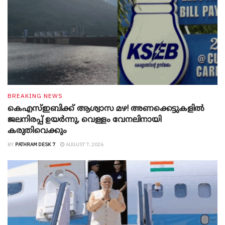
BREAKING NEWS
കെഎസ്ഇബിക്ക് ആശ്വാസ മഴ! അണക്കെട്ടുകളിൽ
ജലനിരപ്പ് ഉയർന്നു, വെള്ളം വേനലിനായി
കരുതിവെക്കും
BY
PATHRAM DESK 7
AUGUST 7, 2026