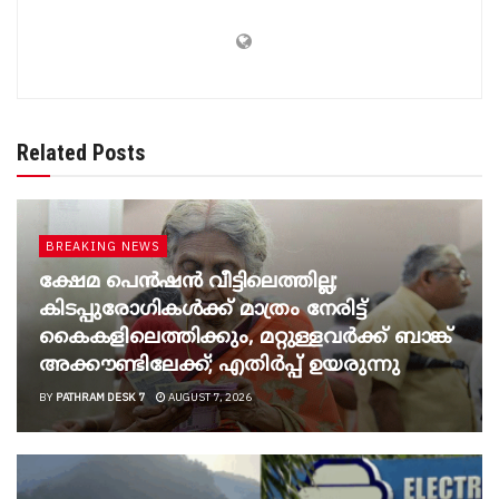
Related Posts
BREAKING NEWS
ക്ഷേമ പെൻഷൻ വീട്ടിലെത്തില്ല;
കിടപ്പുരോഗികൾക്ക് മാത്രം നേരിട്ട്
കൈകളിലെത്തിക്കും, മറ്റുള്ളവർക്ക് ബാങ്ക്
അക്കൗണ്ടിലേക്ക്; എതിർപ്പ് ഉയരുന്നു
BY
PATHRAM DESK 7
AUGUST 7, 2026