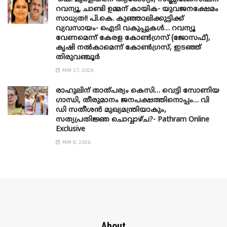
റവന്യൂ, ചാണ്ടി ഉമ്മന് കായിക- യുവജനക്ഷേമം
സാധ്യത!! പി.കെ. കുഞ്ഞാലിക്കുട്ടിക്ക്
വ്യവസായം- ഐടി വകുപ്പുകൾ… റവന്യൂ
വേണമെന്ന് കേരള കോൺഗ്രസ് (ജോസഫ്),
കൃഷി നൽകാമെന്ന് കോൺഗ്രസ്, ഇടഞ്ഞ്
തിരുവഞ്ചൂർ
MAY 17, 2026
രാഹുലിന് താത്പര്യം കെസി… വെട്ടി സോണിയ
​ഗാന്ധി, തീരുമാനം ജനപക്ഷത്തിനൊപ്പം… വി
ഡി സതീശൻ മുഖ്യമന്ത്രിയാകും,
സത്യപ്രതിജ്ഞ ചൊവ്വാഴ്ച?- Pathram Online
Exclusive
MAY 8, 2026
About