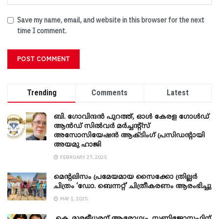
Save my name, email, and website in this browser for the next
time I comment.
Trending
Comments
Latest
ബി. ​ഗോവിന്ദൻ പുറത്ത്, ഓൾ കേരള ഗോൾഡ്
ആൻഡ് സിൽവർ മർച്ചന്റ്സ്
അസോസിയേഷൻ ആക്ടിംഗ് പ്രസിഡന്റായി
അയമു ഹാജി
FEBRUARY 27, 2025
മെന്‍റലിസം പ്രമേയമായ സൈക്കോ ത്രില്ലർ
ചിത്രം ‘ഡോ. ബെന്നറ്റ്’ ചിത്രീകരണം ആരംഭിച്ചു
MAY 1, 2025
കെ. മുരളീധരന് ആരോഗ്യം, സണ്ണിജോസഫിന്