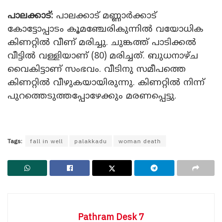
പാലക്കാട്:
പാലക്കാട് മണ്ണാർക്കാട്
കോട്ടോപ്പാടം കൂമഞ്ചേരികുന്നിൽ വയോധിക
കിണറ്റിൽ വീണ് മരിച്ചു. ചുങ്കത്ത് പാടിക്കൽ
വീട്ടിൽ വള്ളിയാണ് (80) മരിച്ചത്. ബുധനാഴ്ച
വൈകിട്ടാണ് സംഭവം. വീടിനു സമീപത്തെ
കിണറ്റിൽ വീഴുകയായിരുന്നു. കിണറ്റിൽ നിന്ന്
പുറത്തെടുത്തപ്പോഴേക്കും മരണപ്പെട്ടു.
Tags:
fall in well
palakkadu
woman death
Pathram Desk 7