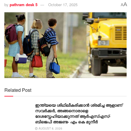
A
by
pathram desk 5
October 17, 2025
A
Related Post
ഇന്ത്യയെ ശിഥിലീകരിക്കാൻ ശ്രമിച്ച ആളാണ്
സവർക്കർ, അങ്ങനൊരാളെ
ദേശസ്നേഹിയാക്കുന്നത് ആർഎസ്എസ്-
ബിജെപി അജണ്ട- എം കെ മുനീര്‍
AUGUST 8, 2026