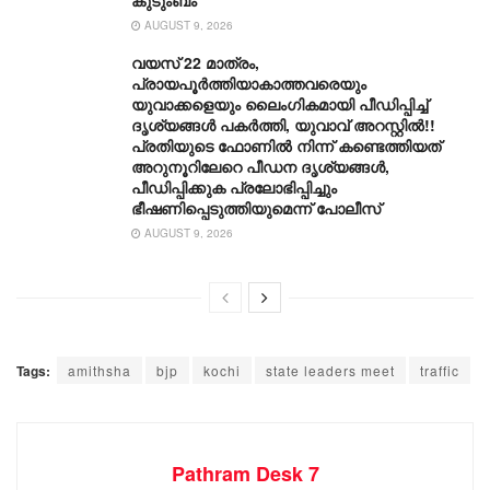
AUGUST 9, 2026
വയസ് 22 മാത്രം,
പ്രായപൂർത്തിയാകാത്തവരെയും
യുവാക്കളെയും ലൈംഗികമായി പീഡിപ്പിച്ച്
ദൃശ്യങ്ങൾ പകർത്തി, യുവാവ് അറസ്റ്റിൽ!!
പ്രതിയുടെ ഫോണിൽ നിന്ന് കണ്ടെത്തിയത്
അറുനൂറിലേറെ പീഡന ദൃശ്യങ്ങൾ,
പീഡിപ്പിക്കുക പ്രലോഭിപ്പിച്ചും
ഭീഷണിപ്പെടുത്തിയുമെന്ന് പോലീസ്
AUGUST 9, 2026
Tags:
amithsha
bjp
kochi
state leaders meet
traffic
Pathram Desk 7