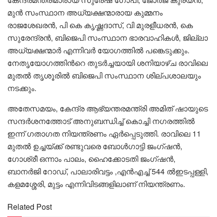
മുൻ സംസ്ഥാന അധ്യക്ഷന്മാരായ കുമ്മനം
രാജശേഖരൻ, പി കെ കൃഷ്ണദാസ്, വി മുരളീധരൻ, കെ
സുരേന്ദ്രൻ, ബിജെപി സംസ്ഥാന ഭാരവാഹികൾ, ജില്ലാ
അധ്യക്ഷന്മാർ എന്നിവർ യോഗത്തിൽ പങ്കെടുക്കും.
നേതൃയോഗത്തിൻറെ തുടർച്ചയായി ശനിയാഴ്ച രാവിലെ
മുതൽ തൃശൂരിൽ ബിജെപി സംസ്ഥാന ശില്പശാലയും
നടക്കും.
അതേസമയം, കേന്ദ്ര ആഭ്യന്തരമന്ത്രി അമിത് ഷായുടെ
സന്ദർശനത്തോട് അനുബന്ധിച്ച് കൊച്ചി നഗരത്തിൽ
ഇന്ന് ഗതാഗത നിയന്ത്രണം ഏർപ്പെടുത്തി. രാവിലെ 11
മുതൽ ഉച്ചയ്ക്ക് രണ്ടുവരെ ബോൾഗാട്ടി ജംഗ്ഷൻ,
ഗോശ്രീ ഒന്നാം പാലം, ഹൈക്കോടതി ജംഗ്ഷൻ,
ബാനർജി റോഡ്, പാലാരിവട്ടം ,എൻഎച്ച് 544 ൽഇടപ്പള്ളി,
കളമശ്ശേരി, മുട്ടം എന്നിവിടങ്ങളിലാണ് നിയന്ത്രണം.
Related Post