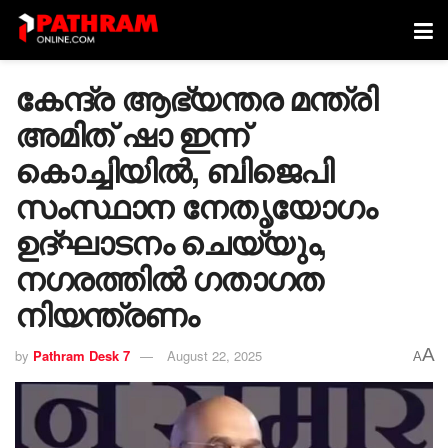
കേന്ദ്ര ആഭ്യന്തര മന്ത്രി
അമിത് ഷാ ഇന്ന്
കൊച്ചിയിൽ, ബിജെപി
സംസ്ഥാന നേതൃയോഗം
ഉദ്ഘാടനം ചെയ്യും,
നഗരത്തിൽ ഗതാഗത
നിയന്ത്രണം
A
by
Pathram Desk 7
August 22, 2025
A