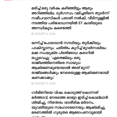
മരിച്ച് ഒരു വര്‍ഷം കഴിഞ്ഞിട്ടും ആരും
അറിഞ്ഞില്ല, ദുര്‍ഗന്ധം വമിച്ചതിനെ തുടര്‍ന്ന്
സമീപവാസികള്‍ പരാതി നല്‍കി, വീടിനുള്ളില്‍
നടത്തിയ പരിശോധനയില്‍ 57 കാരിയുടെ
അസ്ഥികൂടം കണ്ടെത്തി
AUGUST 9, 2026
ഒന്നിച്ച് പോരാടാൻ സൗദിയും തുർക്കിയും
പാകിസ്താനും; ചരിത്രം കുറിച്ച് മൂവർസഖ്യം;
മക്ക സംയുക്ത പ്രതിരോധ കരാറിൽ
ഒപ്പുവെച്ചു; ‘ഏതെങ്കിലും ഒരു
രാജ്യത്തിനെതിരെ സായുധ
ആക്രമണമുണ്ടായാൽ അത് മൂന്ന്
രാജ്യങ്ങൾക്കും നേരെയുള്ള ആക്രമണമായി
കണക്കാക്കും’
AUGUST 9, 2026
ഗര്‍ഭിണിയെ വിഷം കൊടുത്ത് കൊന്നത്
ഭര്‍ത്താവ്, നേരത്തെ ഓട്ടോ ഇടിച്ച് കൊല്ലാന്‍
ശ്രമിച്ചു, നിരന്തരം ശാരീരിക മര്‍ദനം,
യുവതിയുടെ സഹോദരനെയും ആക്രമിച്ചു,
മരണത്തില്‍ ഗുരുതര ആരോപണവുമായി
കുടുംബം